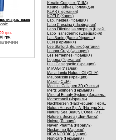
Keratin Complex (США)
Keune (Кейне), Голландия
KLAR (Германия)
KOELF (Корея)
против растяжек
Lab. Ineldea (Франция)
onic
Labo Crescina (Швейцария)
Labo Fillerina|Филлерина (Швей..
00 грн.
Labo Transdermic (Швейцария)
00 грн.
Lac Sante (Дания-Украина)
наличии
LCN (Германия)
Lee Stafford, Великобритания
Leonor Greyl (Франция)
Les Terriennes (Франция)
Logona (Германия)
Lulu Castagnette (Франция)
M.MAGI (Италия)
Macadamia Natural Oil (США)
Mauboussin (Франция)
Maxim (США)
Medical Collagen 3D (Россия)
Mertz Solingen (Германия)
Mineral Beauty System (Израиль..
Moroccanoil (Израиль)
Nachtkerzen (Нахткерцен), Герм..
Natura House S.p.A. (Натура Ха..
Natural Sea Beauty L'Oreal (Из..
Nature’s Secrets (Шри-Ланка)
Natvra (Япония)
Naveh Pharma (Израиль)
Nectarome (Марокко)
NEW NORDIC (Дания)
Nonicare (Германия)