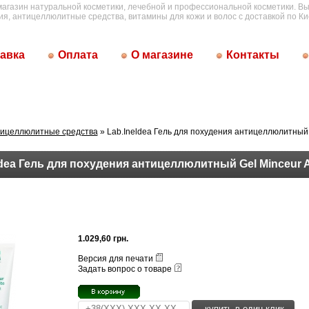
магазин натуральной косметики, лечебной и профессиональной косметики. Вы
ия, антицеллюлитные средства, витамины для кожи и волос с доставкой по Ки
авка
Оплата
О магазине
Контакты
ицеллюлитные средства
» Lab.Ineldea Гель для похудения антицеллюлитный G
ldea Гель для похудения антицеллюлитный Gel Minceur Ant
1.029,60 грн.
Версия для печати
Задать вопрос о товаре
купить в один клик