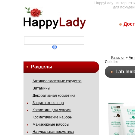
HappyLady - интернет 
для похуден
Дост
Каталог
»
Ант
Cellulite
Разделы
Lab.Ine
Антицеллюлитные средства
Витамины
Декоративная косметика
Защита от солнца
Косметика для мужчин
Косметические наборы
Маникюрные наборы
Натуральная косметика