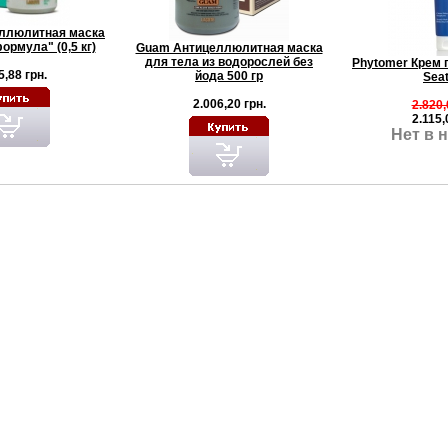
ллюлитная маска
ормула" (0,5 кг)
Guam Антицеллюлитная маска
для тела из водорослей без
Phytomer Крем 
5,88 грн.
йода 500 гр
Seat
2.006,20 грн.
2.820,
2.115,
Нет в 