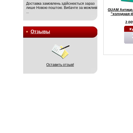
Доставка замовлень здійснюється зараз
лише Новою поштою. Вибачте за можливі
GUAM Антице
...
"холодная ф
2.00
Отзывы
Оставить отзыв!