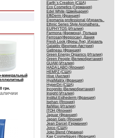
Earth`s Creation (США)
Eco Cosmetics (Германия)
Edel White (Швейцария)
EffiDerm (Франция)
Egomania professional (Израиль..
Ethnic Series Style Aromathera..
EUPHYTOS (Италия)
Farmona (Фармона), Польша
Ferrosan(Ферросан), Дания
Fresh Look (Фреш Лук), Израиль
Galaktiv (Венгрия-Австрия)
Gatineau (Франция)
Green Energy Organics (Италия)
Green People (Великобритания)
GUAM (Италия)
HADA LABO (Япония)
HEMPZ (США)
о-минеральный
Hive (Англия)
целлюлитный
HyalMatrix (Франция)
HyperDri (США)
0 грн.
Incognito (Великобритания)
наличии
Insight (Италия)
Institut Esthederm (Франция)
Isehan (Япония)
ItalWax (Италия)
ITOH (Япония)
Jaguar (Франция)
Japan Gals (Япония)
Jean Darcel (Германия)
Joico (США)
Joko Blend (Украина)
Kaе Cosmеtiques (Франция)