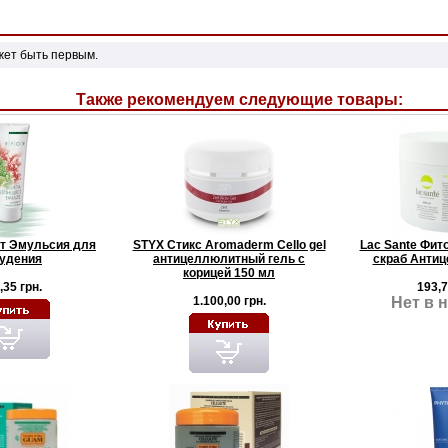
жет быть первым.
Также рекомендуем следующие товары:
т Эмульсия для
STYX Стикс Aromaderm Cello gel
Lac Sante Фит
удения
антицеллюлитный гель с
скраб Анти
корицей 150 мл
,35 грн.
193,7
1.100,00 грн.
Нет в 