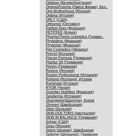
Odaban (Великобритания)
OmegaPharma (Омега Фарма), Бел..
Omi Brotherhood (Япония)
Optima (Италия)
ORLY (США)
Orthomol (Ортомол)
Parfum Gres (Франция)
PETITFEE (Корея)
PharmaTheiss cosmetics (Герман..
Phytodess (Франция)
Phytomer (Франция)
Piel Cosmetics (Украина)
Pierrot (Испания)
Placen Formula (Германия)
Plantur 39 (Германия)
Priorin (Германия)
Reveur (Япония)
Revlon Professional (Испания)
Rolland (Ролланд), Италия
Rominale (Италия)
RYOR (Чехия)
Scientec Nutrition (Франция)
Sesderma (Испания)
Shangpree(Шангпри), Корея
Shonen (Швейцария)
Sibel (Бельгия)
SKIN DOCTORS (Австралия)
SKIN IN BALANCE (Германия)
Solgar (США)
Sosu (Япония)
Spirig (Шпириг), Швейцария
Spitzner (Шпицнер), Германия