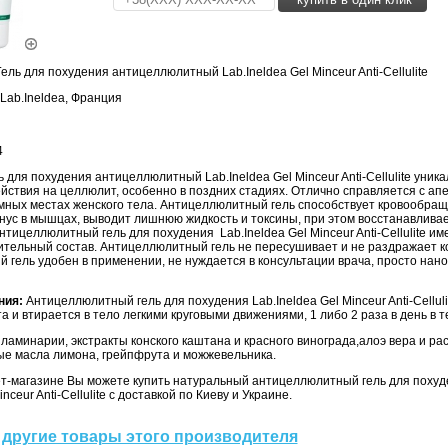
ель для похудения антицеллюлитный Lab.Ineldea Gel Minceur Anti-Cellulite
Lab.Ineldea, Франция
4
ь для похудения антицеллюлитный Lab.Ineldea Gel Minceur Anti-Cellulite уник
йствия на целлюлит, особенно в поздних стадиях. Отлично справляется с ап
мных местах женского тела. Антицеллюлитный гель способствует кровообра
нус в мышцах, выводит лишнюю жидкость и токсины, при этом восстанавливае
тицеллюлитный гель для похудения Lab.Ineldea Gel Minceur Anti-Cellulite и
ительный состав. Антицеллюлитный гель не пересушивает и не раздражает к
гель удобен в применении, не нуждается в консультации врача, просто нано
ния:
Антицеллюлитный гель для похудения Lab.Ineldea Gel Minceur Anti-Cellul
 и втирается в тело легкими круговыми движениями, 1 либо 2 раза в день в т
 ламинарии, экстракты конского каштана и красного винограда,алоэ вера и р
ые масла лимона, грейпфрута и можжевельника.
т-магазине Вы можете купить натуральный антицеллюлитный гель для похуд
inceur Anti-Cellulite с доставкой по Киеву и Украине.
другие товары этого производителя