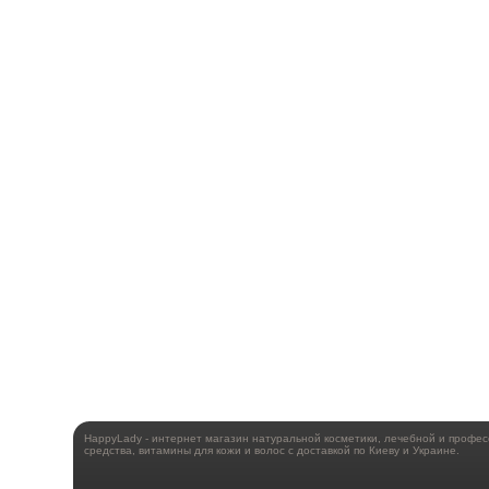
HappyLady - интернет магазин натуральной косметики, лечебной и профе
средства, витамины для кожи и волос с доставкой по Киеву и Украине.