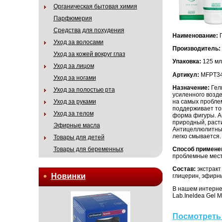
Органическая бытовая химия
Парфюмерия
Средства для похудения
Наименование:
Г
Уход за волосами
Производитель:
Уход за кожей вокруг глаз
Упаковка:
125 мл
Уход за лицом
Артикул:
MFPT3
Уход за ногами
Назначение:
Гел
Уход за полостью рта
усиленного возде
на самых пробле
Уход за руками
поддерживает то
Уход за телом
форма фигуры. Ан
природный, раст
Эфирные масла
Антицеллюлитный 
легко смывается.
Товары для детей
Способ примене
Товары для беременных
проблемные места
Состав:
экстракт
Новинки
глицерин, эфирн
В нашем интерне
Lab.Ineldea Gel M
Посмотреть 