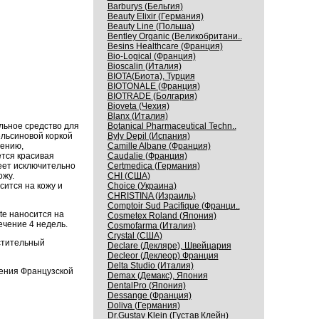
Barburys (Бельгия)
Beauty Elixir (Германия)
Beauty Line (Польша)
Bentley Organic (Великобритани..
Besins Healthcare (Франция)
Bio-Logical (Франция)
Bioscalin (Италия)
BIOTA(Биота), Турция
BIOTONALE (Франция)
BIOTRADE (Болгария)
Bioveta (Чехия)
Blanx (Италия)
альное средство для
Botanical Pharmaceutical Techn..
ельсиновой коркой
Byly Depil (Испания)
щению,
Camille Albane (Франция)
тся красивая
Caudalie (Франция)
меет исключительно
Certmedica (Германия)
ожу.
CHI (США)
сится на кожу и
Choice (Украина)
CHRISTINA (Израиль)
Comptoir Sud Pacifique (Франци..
ite наносится на
Cosmetex Roland (Япония)
ечение 4 недель.
Cosmofarma (Италия)
Crystal (США)
астительный
Declare (Декляре), Швейцария
Decleor (Деклеор) Франция
Delta Studio (Италия)
ения Французской
Demax (Демакс), Япония
DentalPro (Япония)
Dessange (Франция)
Doliva (Германия)
Dr.Gustav Klein (Густав Клейн)