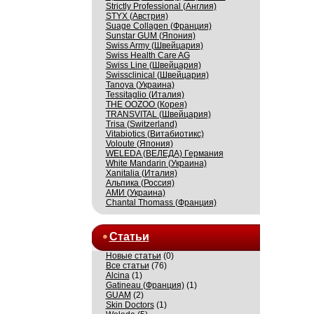
Strictly Professional (Англия)
STYX (Австрия)
Suage Collagen (Франция)
Sunstar GUM (Япония)
Swiss Army (Швейцария)
Swiss Health Care AG
Swiss Line (Швейцария)
Swissсlinical (Швейцария)
Tanoya (Украина)
Tessitaglio (Италия)
THE OOZOO (Корея)
TRANSVITAL (Швейцария)
Trisa (Switzerland)
Vitabiotics (Витабиотикс)
Voloute (Япония)
WELEDA (ВЕЛЕДА) Германия
White Mandarin (Украина)
Xanitalia (Италия)
Альпика (Россия)
АМИ (Украина)
Сhantal Thomass (Франция)
Статьи
Новые статьи
(0)
Все статьи
(76)
Alcina
(1)
Gatineau (Франция)
(1)
GUAM
(2)
Skin Doctors
(1)