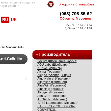
 можете купить средства
В
корзине
0
товар(ов)
еву и Украине.
(063) 798-85-62
Обратный звонок
RU
UK
Пн - Пт: 10.00 - 18.00
Суббота: 10.00 - 14.00
el Minceur Anti-
Производитель
i-Cellulite
+Active (Швейцария-Россия)
AGU baby (Швейцария)
AHAVA (Израиль)
Alcina (Германия)
Aleppo (Алеппо), Сирия
Algo Naturel (Франция)
Allpresan (Германия)
AlmaWin (Германия)
Alpecin (Германия)
Alvogen (Испания)
Apa Care, Германия
ARGALINE (Марокко)
BABE Laboratorios (Испания)
BARBERS PROFESSIONAL
COSMETICS..