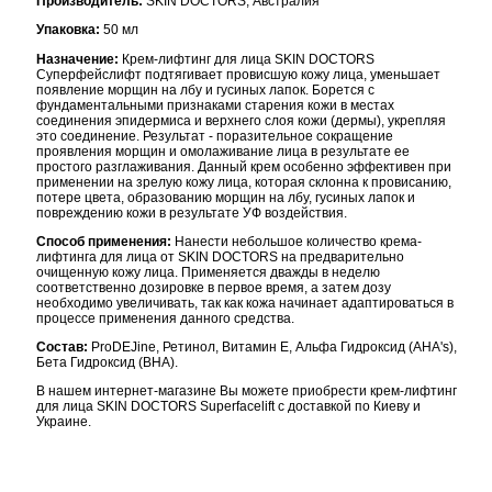
Производитель:
SKIN DOCTORS, Австралия
Упаковка:
50 мл
Назначение:
Крем-лифтинг для лица SKIN DOCTORS
Суперфейслифт подтягивает провисшую кожу лица, уменьшает
появление морщин на лбу и гусиных лапок. Борется с
фундаментальными признаками старения кожи в местах
соединения эпидермиса и верхнего слоя кожи (дермы), укрепляя
это соединение. Результат - поразительное сокращение
проявления морщин и омолаживание лица в результате ее
простого разглаживания. Данный крем особенно эффективен при
применении на зрелую кожу лица, которая склонна к провисанию,
потере цвета, образованию морщин на лбу, гусиных лапок и
повреждению кожи в результате УФ воздействия.
Способ применения:
Нанести небольшое количество крема-
лифтинга для лица от SKIN DOCTORS на предварительно
очищенную кожу лица. Применяется дважды в неделю
соответственно дозировке в первое время, а затем дозу
необходимо увеличивать, так как кожа начинает адаптироваться в
процессе применения данного средства.
Состав:
ProDEJine, Ретинол, Витамин Е, Альфа Гидроксид (AHA's),
Бета Гидроксид (BHA).
В нашем интернет-магазине Вы можете приобрести крем-лифтинг
для лица SKIN DOCTORS Superfacelift с доставкой по Киеву и
Украине.