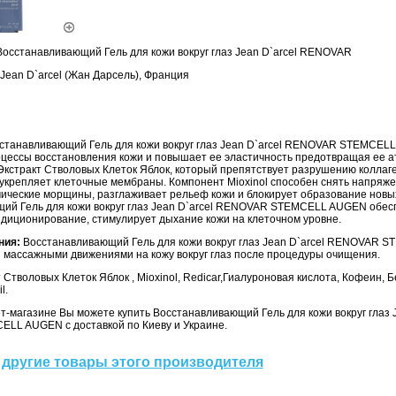
осстанавливающий Гель для кожи вокруг глаз Jean D`arcel RENOVAR
Jean D`arcel (Жан Дарсель), Франция
станавливающий Гель для кожи вокруг глаз Jean D`arcel RENOVAR STEMCEL
оцессы восстановления кожи и повышает ее эластичность предотвращая ее 
Экстракт Стволовых Клеток Яблок, который препятствует разрушению коллаге
 укрепляет клеточные мембраны. Компонент Mioxinol способен снять напряж
ические морщины, разглаживает рельеф кожи и блокирует образование новы
ий Гель для кожи вокруг глаз Jean D`arcel RENOVAR STEMCELL AUGEN обес
ндиционирование, стимулирует дыхание кожи на клеточном уровне.
ния:
Восстанавливающий Гель для кожи вокруг глаз Jean D`arcel RENOVAR
и массажными движениями на кожу вокруг глаз после процедуры очищения.
 Стволовых Клеток Яблок , Mioxinol, Redicar,Гиалуроновая кислота, Кофеин, Б
l.
-магазине Вы можете купить Восстанавливающий Гель для кожи вокруг глаз J
L AUGEN с доставкой по Киеву и Украине.
другие товары этого производителя