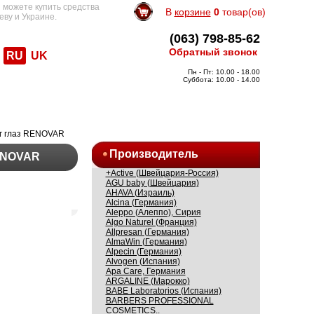
 можете купить средства
В
корзине
0
товар(ов)
еву и Украине.
(063) 798-85-62
Обратный звонок
RU
UK
Пн - Пт: 10.00 - 18.00
Суббота: 10.00 - 14.00
уг глаз RENOVAR
Производитель
RENOVAR
+Active (Швейцария-Россия)
AGU baby (Швейцария)
AHAVA (Израиль)
Alcina (Германия)
Aleppo (Алеппо), Сирия
Algo Naturel (Франция)
Allpresan (Германия)
AlmaWin (Германия)
Alpecin (Германия)
Alvogen (Испания)
Apa Care, Германия
ARGALINE (Марокко)
BABE Laboratorios (Испания)
BARBERS PROFESSIONAL
COSMETICS..