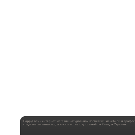
HappyLady - интернет магазин натуральной косметики, лечебной и профе
средства, витамины для кожи и волос с доставкой по Киеву и Украине.