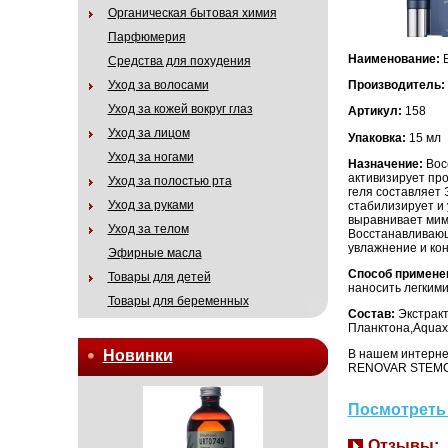
Органическая бытовая химия
Парфюмерия
Наименование:
В
Средства для похудения
Уход за волосами
Производитель:
Уход за кожей вокруг глаз
Артикул:
158
Уход за лицом
Упаковка:
15 мл
Уход за ногами
Назначение:
Вос
активизирует пр
Уход за полостью рта
геля составляет 
Уход за руками
стабилизирует и
выравнивает мим
Уход за телом
Восстанавливающ
увлажнение и ко
Эфирные масла
Способ примене
Товары для детей
наносить легким
Товары для беременных
Состав:
Экстракт
Планктона,Aquaxi
Новинки
В нашем интернет
RENOVAR STEMCEL
Посмотреть 
Отзывы: