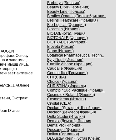
Barburys (Бельгия)
Beauty Elixir (Германия)
Beauty Line (Польша)
Bentley Organic (Великобритани..
Besins Healthcare (Франция)
Bio-Logical (Франция)
Bioscalin (Италия)
BIOTA(Биота), Турция
BIOTONALE (Франция)
BIOTRADE (Болгария)
Bioveta (Чехия)
Blanx (Италия)
L AUGEN
Botanical Pharmaceutical Techn..
атрофию. Основу
Byly Depil (Испания)
на и эластина,
Camille Albane (Франция)
ение мышц лица,
Caudalie (Франция)
х морщин.
Certmedica (Германия)
печивает активное
CHI (США)
Choice (Украина)
 STEMCELL AUGEN
CHRISTINA (Израиль)
Comptoir Sud Pacifique (Франци..
Cosmetex Roland (Япония)
етаин, Экстракт
Cosmofarma (Италия)
Crystal (США)
Declare (Декляре), Швейцария
ean D`arcel
Decleor (Деклеор) Франция
Delta Studio (Италия)
Demax (Демакс), Япония
DentalPro (Япония)
Dessange (Франция)
Doliva (Германия)
Dr.Gustav Klein (Густав Клейн)