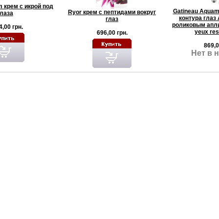
 крем с икрой под
Gatineau Аquam
Ryor крем с пептидами вокруг
глаза
контура глаз
глаз
роликовым апли
4,00 грн.
yeux res
696,00 грн.
869,0
Нет в 