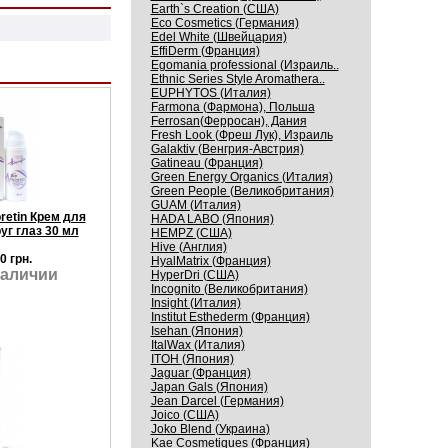
Earth`s Creation (США)
Eco Cosmetics (Германия)
Edel White (Швейцария)
EffiDerm (Франция)
Egomania professional (Израиль..
Ethnic Series Style Aromathera..
EUPHYTOS (Италия)
Farmona (Фармона), Польша
Ferrosan(Ферросан), Дания
Fresh Look (Фреш Лук), Израиль
Galaktiv (Венгрия-Австрия)
Gatineau (Франция)
Green Energy Organics (Италия)
Green People (Великобритания)
GUAM (Италия)
oretin Крем для
HADA LABO (Япония)
уг глаз 30 мл
HEMPZ (США)
Hive (Англия)
0 грн.
HyalMatrix (Франция)
наличии
HyperDri (США)
Incognito (Великобритания)
Insight (Италия)
Institut Esthederm (Франция)
Isehan (Япония)
ItalWax (Италия)
ITOH (Япония)
Jaguar (Франция)
Japan Gals (Япония)
Jean Darcel (Германия)
Joico (США)
Joko Blend (Украина)
Kaе Cosmеtiques (Франция)