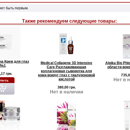
жет быть первым.
Также рекомендуем следующие товары:
на Крем для глаз
Medical Collagene 3D Intensive
Alpika Bio Phl
№1
Care Разглаживающая
области вокр
коллагеновая сыворотка для
,17 грн.
кожи вокруг глаз с гиалуроновой
735,0
кислотой
Нет в 
380,00 грн.
Нет в наличии