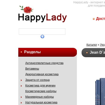
HappyLady - интернет 
для похуден
Дост
Каталог
»
Ухо
Разделы
Jean D`
Антицеллюлитные средства
Витамины
Декоративная косметика
Защита от солнца
Косметика для мужчин
Косметические наборы
Маникюрные наборы
Натуральная косметика