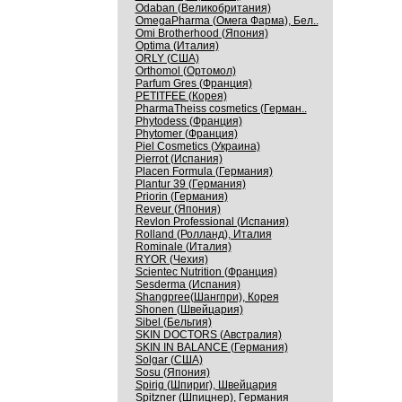
Odaban (Великобритания)
OmegaPharma (Омега Фарма), Бел..
Omi Brotherhood (Япония)
Optima (Италия)
ORLY (США)
Orthomol (Ортомол)
Parfum Gres (Франция)
PETITFEE (Корея)
PharmaTheiss cosmetics (Герман..
Phytodess (Франция)
Phytomer (Франция)
Piel Cosmetics (Украина)
Pierrot (Испания)
Placen Formula (Германия)
Plantur 39 (Германия)
Priorin (Германия)
Reveur (Япония)
Revlon Professional (Испания)
Rolland (Ролланд), Италия
Rominale (Италия)
RYOR (Чехия)
Scientec Nutrition (Франция)
Sesderma (Испания)
Shangpree(Шангпри), Корея
Shonen (Швейцария)
Sibel (Бельгия)
SKIN DOCTORS (Австралия)
SKIN IN BALANCE (Германия)
Solgar (США)
Sosu (Япония)
Spirig (Шпириг), Швейцария
Spitzner (Шпицнер), Германия