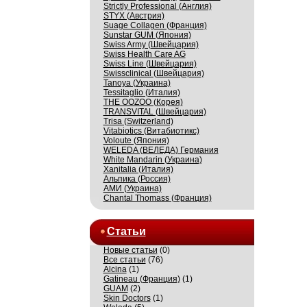
Strictly Professional (Англия)
STYX (Австрия)
Suage Collagen (Франция)
Sunstar GUM (Япония)
Swiss Army (Швейцария)
Swiss Health Care AG
Swiss Line (Швейцария)
Swissсlinical (Швейцария)
Tanoya (Украина)
Tessitaglio (Италия)
THE OOZOO (Корея)
TRANSVITAL (Швейцария)
Trisa (Switzerland)
Vitabiotics (Витабиотикс)
Voloute (Япония)
WELEDA (ВЕЛЕДА) Германия
White Mandarin (Украина)
Xanitalia (Италия)
Альпика (Россия)
АМИ (Украина)
Сhantal Thomass (Франция)
Статьи
Новые статьи
(0)
Все статьи
(76)
Alcina
(1)
Gatineau (Франция)
(1)
GUAM
(2)
Skin Doctors
(1)