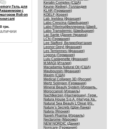
Keratin Complex (США)
Keune (Кейне), Голландия
emory Гель для
KLAR (Германия)
 Аквамемори c
KOELF (Корея)
катором Roll-on
Lab. Ineldea (Франция)
sourcant
Labo Crescina (Швейцария)
Labo Fillerina|Филлерина (Швей..
0 грн.
Labo Transdermic (Швейцария)
наличии
Lac Sante (Дания-Украина)
LCN (Германия)
Lee Stafford, Великобритания
Leonor Greyl (Франция)
Les Terriennes (Франция)
Logona (Германия)
Lulu Castagnette (Франция)
M.MAGI (Италия)
Macadamia Natural Oil (США)
Mauboussin (Франция)
Maxim (США)
Medical Collagen 3D (Россия)
Mertz Solingen (Германия)
Mineral Beauty System (Израиль..
Moroccanoil (Израиль)
Nachtkerzen (Нахткерцен), Герм..
Natura House S.p.A. (Натура Ха..
Natural Sea Beauty L'Oreal (Из..
Nature’s Secrets (Шри-Ланка)
Natvra (Япония)
Naveh Pharma (Израиль)
Nectarome (Марокко)
NEW NORDIC (Дания)
Nonicare (Германия)