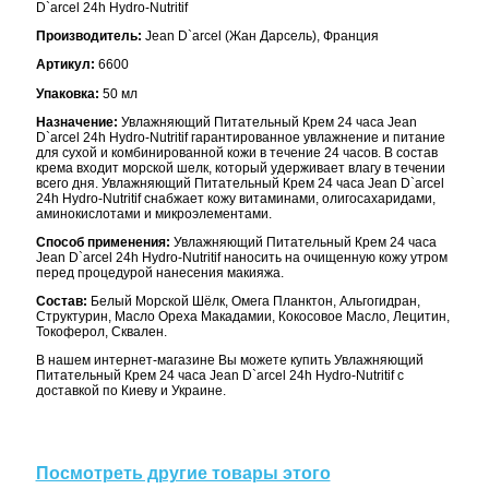
D`arcel 24h Hydro-Nutritif
Производитель:
Jean D`arcel (Жан Дарсель), Франция
Артикул:
6600
Упаковка:
50 мл
Назначение:
Увлажняющий Питательный Крем 24 часа Jean
D`arcel 24h Hydro-Nutritif гарантированное увлажнение и питание
для сухой и комбинированной кожи в течение 24 часов. В состав
крема входит морской шелк, который удерживает влагу в течении
всего дня. Увлажняющий Питательный Крем 24 часа Jean D`arcel
24h Hydro-Nutritif снабжает кожу витаминами, олигосахаридами,
аминокислотами и микроэлементами.
Способ применения:
Увлажняющий Питательный Крем 24 часа
Jean D`arcel 24h Hydro-Nutritif наносить на очищенную кожу утром
перед процедурой нанесения макияжа.
Состав:
Белый Морской Шёлк, Омега Планктон, Альгогидран,
Структурин, Масло Ореха Макадамии, Кокосовое Масло, Лецитин,
Токоферол, Сквален.
В нашем интернет-магазине Вы можете купить Увлажняющий
Питательный Крем 24 часа Jean D`arcel 24h Hydro-Nutritif с
доставкой по Киеву и Украине.
Посмотреть другие товары этого