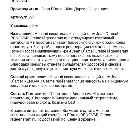
RENOVAR
Производитель:
Jean D`arcel (Жан Дарсель), Франция
Артикул:
190
Упаковка:
50 мл
Назначение:
Ночной восстанавливающий крем Jean D`arcel
RENOVAR Сreme régéenerant nuit стимулирует клеточный
метаболизм и восстанавливает барьерную функцию кожи. Крем
гарантирует быстрый процесс регенерации клеток во время сна.
Ночной восстанавливающий крем Jean D`arcel Сreme régéenerant
nuit восстанавливает кожу после негативного воздействия в
течении дня и отвечает за активацию защитных механизмов кожи.
Благодаря крему вы станете обладателем здоровой и свежей
кожей с утра, почувствуете приятную мягкость и шелковистость.
Способ применения:
Ночной восстанавливающий крем Jean
D`arcel RENOVAR Сreme régéenerant nuit наносить на очищенную
кожу лица и шеи в вечернее время.
Состав:
Пентавитин, D-пантенол, Биоплазма ® (экстракт
планктона), Chronogen®(биофункциональный тетрапептид),
гиалуроновая кислота, Коэнзим Q10
В нашем интернет-магазине Вы можете купить Ночной
восстанавливающий крем Jean D`arcel RENOVAR Сreme
régéenerant nuit с доставкой по Киеву и Украине.