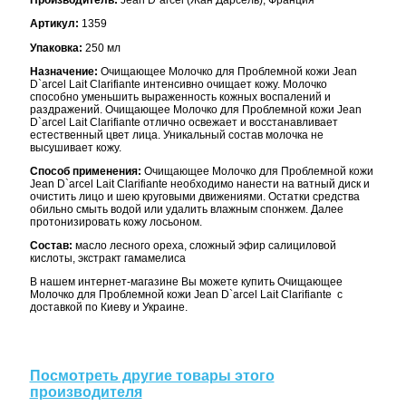
Производитель:
Jean D`arcel (Жан Дарсель), Франция
Артикул:
1359
Упаковка:
250 мл
Назначение:
Очищающее Молочко для Проблемной кожи Jean
D`arcel Lait Clarifiante интенсивно очищает кожу. Молочко
способно уменьшить выраженность кожных воспалений и
раздражений. Очищающее Молочко для Проблемной кожи Jean
D`arcel Lait Clarifiante отлично освежает и восстанавливает
естественный цвет лица. Уникальный состав молочка не
высушивает кожу.
Способ применения:
Очищающее Молочко для Проблемной кожи
Jean D`arcel Lait Clarifiante необходимо нанести на ватный диск и
очистить лицо и шею круговыми движениями. Остатки средства
обильно смыть водой или удалить влажным спонжем. Далее
протонизировать кожу лосьоном.
Состав:
масло лесного ореха, сложный эфир салициловой
кислоты, экстракт гамамелиса
В нашем интернет-магазине Вы можете купить Очищающее
Молочко для Проблемной кожи Jean D`arcel Lait Clarifiante с
доставкой по Киеву и Украине.
Посмотреть другие товары этого
производителя