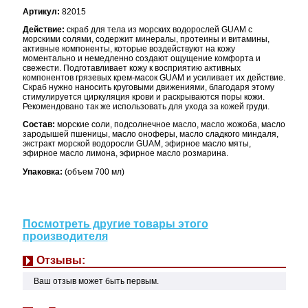
Артикул:
82015
Действие:
скраб для тела из морских водорослей GUAM с
морскими солями, содержит минералы, протеины и витамины,
активные компоненты, которые воздействуют на кожу
моментально и немедленно создают ощущение комфорта и
свежести. Подготавливает кожу к восприятию активных
компонентов грязевых крем-масок GUAM и усиливает их действие.
Скраб нужно наносить круговыми движениями, благодаря этому
стимулируется циркуляция крови и раскрываются поры кожи.
Рекомендовано так же использовать для ухода за кожей груди.
Состав:
морские соли, подсолнечное масло, масло жожоба, масло
зародышей пшеницы, масло оноферы, масло сладкого миндаля,
экстракт морской водоросли GUAM, эфирное масло мяты,
эфирное масло лимона, эфирное масло розмарина.
Упаковка:
(объем 700 мл)
Посмотреть другие товары этого
производителя
Отзывы:
Ваш отзыв может быть первым.