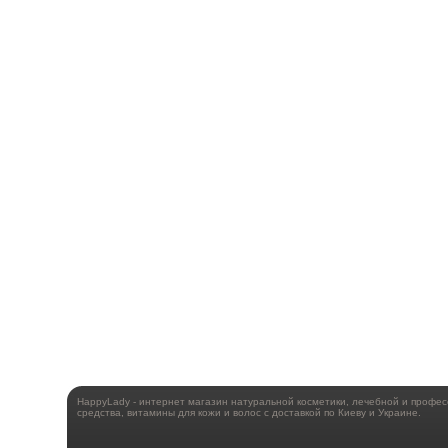
HappyLady - интернет магазин натуральной косметики, лечебной и профе
средства, витамины для кожи и волос с доставкой по Киеву и Украине.