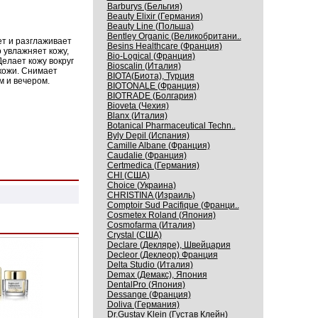
Barburys (Бельгия)
Beauty Elixir (Германия)
Beauty Line (Польша)
Bentley Organic (Великобритани..
т и разглаживает
Besins Healthcare (Франция)
 увлажняет кожу,
Bio-Logical (Франция)
елает кожу вокруг
Bioscalin (Италия)
кожи. Снимает
BIOTA(Биота), Турция
м и вечером.
BIOTONALE (Франция)
BIOTRADE (Болгария)
Bioveta (Чехия)
Blanx (Италия)
Botanical Pharmaceutical Techn..
Byly Depil (Испания)
Camille Albane (Франция)
Caudalie (Франция)
Certmedica (Германия)
CHI (США)
Choice (Украина)
CHRISTINA (Израиль)
Comptoir Sud Pacifique (Франци..
Cosmetex Roland (Япония)
Cosmofarma (Италия)
Crystal (США)
Declare (Декляре), Швейцария
Decleor (Деклеор) Франция
Delta Studio (Италия)
Demax (Демакс), Япония
DentalPro (Япония)
Dessange (Франция)
Doliva (Германия)
Dr.Gustav Klein (Густав Клейн)