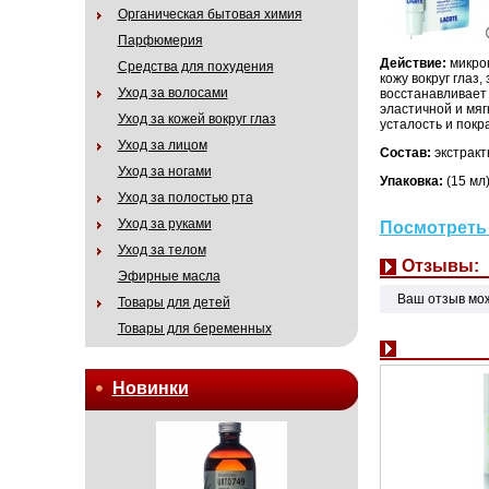
Органическая бытовая химия
Парфюмерия
Действие:
микро
Средства для похудения
кожу вокруг глаз
Уход за волосами
восстанавливает
эластичной и мяг
Уход за кожей вокруг глаз
усталость и покр
Уход за лицом
Состав:
экстракт
Уход за ногами
Упаковка:
(15 мл
Уход за полостью рта
Уход за руками
Посмотреть 
Уход за телом
Отзывы:
Эфирные масла
Ваш отзыв мо
Товары для детей
Товары для беременных
Новинки