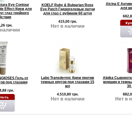
Alcina E Антив
atura Eye Contour
KOELF Ruby & Bulgarian Rose
для ве
ple Effect Крем для
Eye Patch Гидрогелевые патчи
уг глаз тройного
для глаз с рубином 60 штук
682,8
йствия
415,00 грн.
,26 грн.
Нет в наличии
 наличии
Labo Transdermic Крем против
Alpika Сыворотк
GIOSES Гель от
темных кругов под глазами 15
морщин и темных
гов под глазами
мл
30
4,88 грн.
4.510,80 грн.
882,0
Нет в наличии
Нет в 