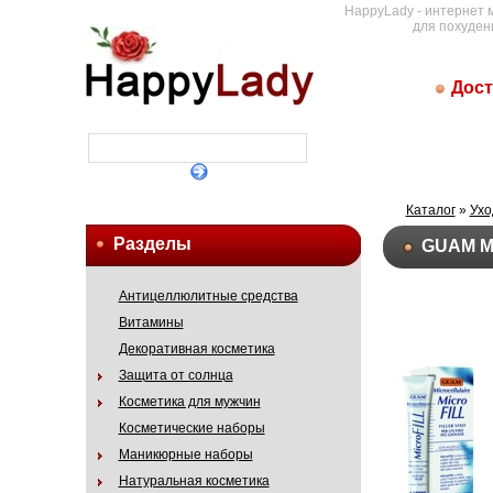
HappyLady - интернет 
для похуден
Дост
Каталог
»
Ухо
Разделы
GUAM Ми
Антицеллюлитные средства
Витамины
Декоративная косметика
Защита от солнца
Косметика для мужчин
Косметические наборы
Маникюрные наборы
Натуральная косметика