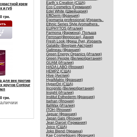
Earth`s Creation (США)
озрастной крем
Eco Cosmetics (Германия)
к и губ
Edel White (Швейцария)
EffiDerm (Франция)
0 грн.
Egomania professional (Израиль..
Ethnic Series Style Aromathera..
EUPHYTOS (Италия)
Farmona (Фармона), Польша
Ferrosan(Ферросан), Дания
Fresh Look (Фреш Лук), Израиль
Galaktiv (Венгрия-Австрия)
Gatineau (Франция)
Green Energy Organics (Италия)
Green People (Великобритания)
GUAM (Италия)
HADA LABO (Япония)
HEMPZ (США)
Hive (Англия)
HyalMatrix (Франция)
а для век против
HyperDri (США)
 кругов Contour
Incognito (Великобритания)
 мл
Insight (Италия)
Institut Esthederm (Франция)
0 грн.
Isehan (Япония)
наличии
ItalWax (Италия)
ITOH (Япония)
Jaguar (Франция)
Japan Gals (Япония)
Jean Darcel (Германия)
Joico (США)
Joko Blend (Украина)
Kaе Cosmеtiques (Франция)