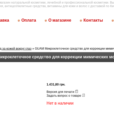
магазин натуральной косметики, лечебной и профессиональной косметики. Вы
ия, антицеллюлитные средства, витамины для кожи и волос с доставкой по Ки
авка
Оплата
О магазине
Контакты
д за кожей вокруг глаз
» GUAM Микроклеточное средство для коррекции мими
кроклеточное средство для коррекции мимических м
1.431,80 грн.
Версия для печати
Задать вопрос о товаре
Нет в наличии