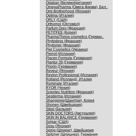
Odaban (Великобритания)
OmegaPharma (Омега Фарма), Бел..
Omi Brotherhood (Япония)
Optima (Италия)
ORLY (США)
Orthomol (Ортомол)
Parfum Gres (Франция)
PETITFEE (Корея)
PharmaTheiss cosmetics (Герман..
Phytodess (Франция)
Phytomer (Франция)
Piel Cosmetics (Украина)
Pierrot (Испания)
Placen Formula (Германия)
Plantur 39 (Германия)
Priorin (Германия)
Reveur (Япония)
Revlon Professional (Испания)
Rolland (Ролланд), Италия
Rominale (Италия)
RYOR (Чехия)
Scientec Nutrition (Франция)
Sesderma (Испания)
Shangpree(Шангпри), Корея
Shonen (Швейцария)
Sibel (Бельгия)
SKIN DOCTORS (Австралия)
SKIN IN BALANCE (Германия)
Solgar (США)
Sosu (Япония)
Spirig (Шпириг), Швейцария
Spitzner (Шпицнер), Германия