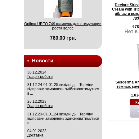
Declare Skin
Cream with Tri
области вокр
де
Optima URTO 749 шампунь для стимуляции
678
роста волос
Нет в
760,00 грн.
Новости
30.12.2024
Графік роботи
Sesderma AN
31.12.24-01.01.25 вихідні дні. Терміни
темных кру
відправки замовлень здійснюватимуться
в ...
1.03
26.12.2023
Графік роботи
31.12.23-01.01.24 вихідні дні. Терміни
відправки замовлень здійснюватимуться
в ...
04.01.2023
Доставка