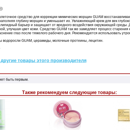
клеточное средство для коррекции мимических морщин GUAM восстанавливае
, заполняя глубину морщин и уменьшает их. Увлажняющий крем для век глубоко
 липидный барьер и защищает от вредного воздействия окружающей среды. Д
кой, улучшая цвет кожи. Средство GUAM так же замедляет процесс старения 
аснение глаз после тяжелого рабочего дня. Рекомендуется использовать утро
ы водоросли GUAM, церамиды, молочные протеины, лецитин.
)
другие товары этого производителя
жет быть первым.
Также рекомендуем следующие товары: