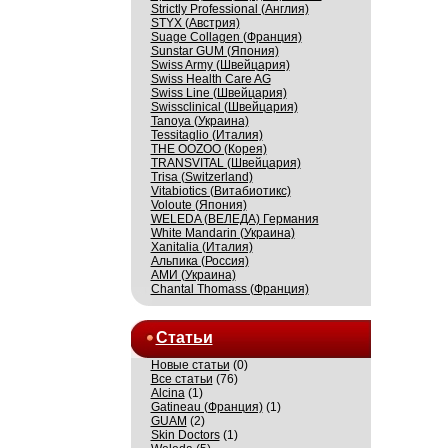
Strictly Professional (Англия)
STYX (Австрия)
Suage Collagen (Франция)
Sunstar GUM (Япония)
Swiss Army (Швейцария)
Swiss Health Care AG
Swiss Line (Швейцария)
Swissсlinical (Швейцария)
Tanoya (Украина)
Tessitaglio (Италия)
THE OOZOO (Корея)
TRANSVITAL (Швейцария)
Trisa (Switzerland)
Vitabiotics (Витабиотикс)
Voloute (Япония)
WELEDA (ВЕЛЕДА) Германия
White Mandarin (Украина)
Xanitalia (Италия)
Альпика (Россия)
АМИ (Украина)
Сhantal Thomass (Франция)
Статьи
Новые статьи
(0)
Все статьи
(76)
Alcina
(1)
Gatineau (Франция)
(1)
GUAM
(2)
Skin Doctors
(1)