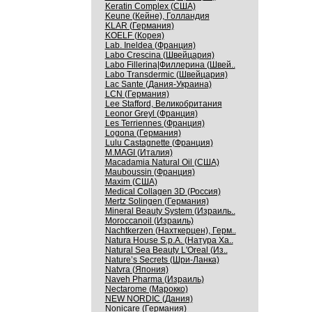
Keratin Complex (США)
Keune (Кейне), Голландия
KLAR (Германия)
KOELF (Корея)
Lab. Ineldea (Франция)
Labo Crescina (Швейцария)
Labo Fillerina|Филлерина (Швей..
Labo Transdermic (Швейцария)
Lac Sante (Дания-Украина)
LCN (Германия)
Lee Stafford, Великобритания
Leonor Greyl (Франция)
Les Terriennes (Франция)
Logona (Германия)
Lulu Castagnette (Франция)
M.MAGI (Италия)
Macadamia Natural Oil (США)
Mauboussin (Франция)
Maxim (США)
Medical Collagen 3D (Россия)
Mertz Solingen (Германия)
Mineral Beauty System (Израиль..
Moroccanoil (Израиль)
Nachtkerzen (Нахткерцен), Герм..
Natura House S.p.A. (Натура Ха..
Natural Sea Beauty L'Oreal (Из..
Nature’s Secrets (Шри-Ланка)
Natvra (Япония)
Naveh Pharma (Израиль)
Nectarome (Марокко)
NEW NORDIC (Дания)
Nonicare (Германия)