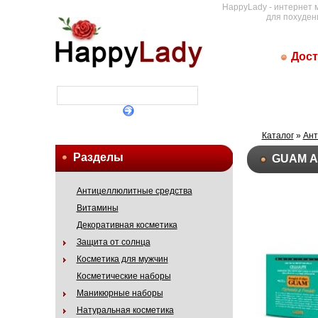
HappyLady - интернет 
для похуден
Дост
Каталог
»
Ант
Разделы
GUAM Ан
Антицеллюлитные средства
Витамины
Декоративная косметика
Защита от солнца
Косметика для мужчин
Косметические наборы
Маникюрные наборы
Натуральная косметика