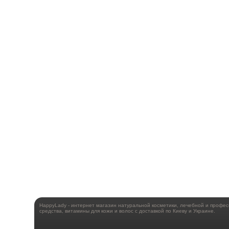
HappyLady - интернет магазин натуральной косметики, лечебной и профе
средства, витамины для кожи и волос с доставкой по Киеву и Украине.