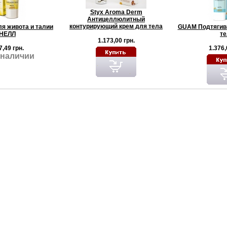
Styx Aroma Derm
Антицеллюлитный
контурирующий крем для тела
я живота и талии
GUAM Подтягив
НЕЛЛ
те
1.173,00 грн.
7,49 грн.
1.376,
 наличии