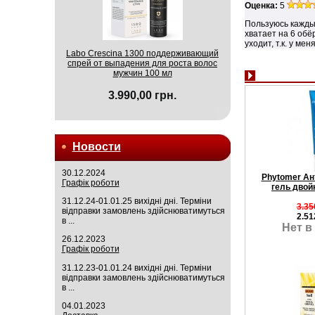
Оценка:
5
Пользуюсь каждый
хватает на 6 обё
уходит, т.к. у ме
Labo Crescina 1300 поддерживающий
спрей от выпадения для роста волос
мужчин 100 мл
3.990,00 грн.
Новости
30.12.2024
Phytomer А
Графік роботи
гель двой
31.12.24-01.01.25 вихідні дні. Терміни
3.35
відправки замовлень здійснюватимуться
2.51
в ...
Нет в
26.12.2023
Графік роботи
31.12.23-01.01.24 вихідні дні. Терміни
відправки замовлень здійснюватимуться
в ...
04.01.2023