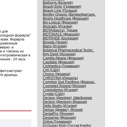
Barburys (Бельгия)
Beauty Elixir (Германия)
Beauty Line (Польша)
Bentley Organic (Великобритани..
Besins Healthcare (Франция)
Bio-Logical (Франция)
Bioscalin (Италия)
BIOTA(Биота), Турция
о для
BIOTONALE (Франция)
"холодная формула"
BIOTRADE (Болгария)
 кожи. Формула
Bioveta (Чехия)
выраженным
Blanx (Италия)
мирко- и
Botanical Pharmaceutical Techn..
и и токсины из
Byly Depil (Испания)
антитромбическая и
Camille Albane (Франция)
ения - 24 часа.
Caudalie (Франция)
Certmedica (Германия)
CHI (США)
 фитоэкстракт
Choice (Украина)
сло душицы,
CHRISTINA (Израиль)
Comptoir Sud Pacifique (Франци..
Cosmetex Roland (Япония)
Cosmofarma (Италия)
Crystal (США)
Declare (Декляре), Швейцария
Decleor (Деклеор) Франция
Delta Studio (Италия)
Demax (Демакс), Япония
DentalPro (Япония)
Dessange (Франция)
Doliva (Германия)
Dr.Gustav Klein (Густав Клейн)