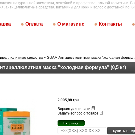
магазин натуральной косметики, лечебной и профессиональной косметики. Вы
ия, антицеллюлитные средства, витамины для кожи и волос с доставкой по Ки
авка
Оплата
О магазине
Контакты
ицеллюлитные средства
» GUAM Антицеллюлитная маска "холодная формула" 
тицеллюлитная маска "холодная формула" (0,5 кг)
2.005,88 грн.
Версия для печати
Задать вопрос о товаре
купить в од