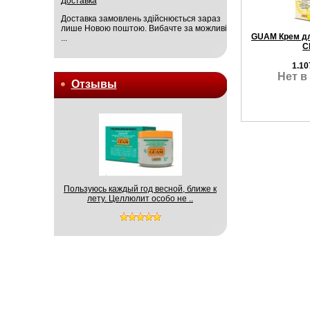
Доставка
Доставка замовлень здійснюється зараз
лише Новою поштою. Вибачте за можливі
GUAM Крем дл
...
С
1.10
Нет в
Отзывы
Пользуюсь каждый год весной, ближе к
лету. Целлюлит особо не ..