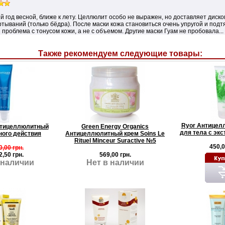
 год весной, ближе к лету. Целлюлит особо не выражен, но доставляет диск
ртываний (только бёдра). После маски кожа становиться очень упругой и подт
ня проблема с тонусом кожи, а не с объемом. Другие маски Гуам не пробовала...
Также рекомендуем следующие товары:
Ryor Антицел
нтицеллюлитный
Green Energy Organics
для тела с эк
ного действия
Антицеллюлитный крем Soins Le
Rituel Minceur Suractive №5
450,0
0,00 грн.
2,50 грн.
569,00 грн.
 наличии
Нет в наличии