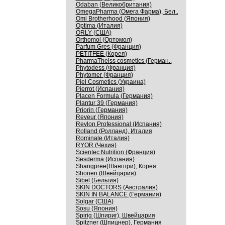
Odaban (Великобритания)
OmegaPharma (Омега Фарма), Бел..
Omi Brotherhood (Япония)
Optima (Италия)
ORLY (США)
Orthomol (Ортомол)
Parfum Gres (Франция)
PETITFEE (Корея)
PharmaTheiss cosmetics (Герман..
Phytodess (Франция)
Phytomer (Франция)
Piel Cosmetics (Украина)
Pierrot (Испания)
Placen Formula (Германия)
Plantur 39 (Германия)
Priorin (Германия)
Reveur (Япония)
Revlon Professional (Испания)
Rolland (Ролланд), Италия
Rominale (Италия)
RYOR (Чехия)
Scientec Nutrition (Франция)
Sesderma (Испания)
Shangpree(Шангпри), Корея
Shonen (Швейцария)
Sibel (Бельгия)
SKIN DOCTORS (Австралия)
SKIN IN BALANCE (Германия)
Solgar (США)
Sosu (Япония)
Spirig (Шпириг), Швейцария
Spitzner (Шпицнер), Германия