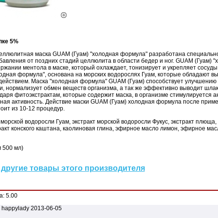
пке 5%
еллюлитная маска GUAM (Гуам) "холодная формула" разработана специальн
авления от поздних стадий целлюлита в области бедер и ног. GUAM (Гуам) 
ржании ментола в маске, который охлаждает, тонизирует и укрепляет сосуды
одная формула", основана на морских водорослях Гуам, которые обладают 
действием. Маска "холодная формула" GUAM (Гуам) способствует улучшению 
, нормализует обмен веществ организма, а так же эффективно выводит шлак
даря фитоэкстрактам, которые содержит маска, в организме стимулируется 
ая активность. Действие маски GUAM (Гуам) холодная формула после примен
оит из 10-12 процедур.
 морской водоросли Гуам, экстракт морской водоросли Фукус, экстракт плюща,
акт конского каштана, каолиновая глина, эфирное масло лимон, эфирное ма
 500 мл)
другие товары этого производителя
а:
5.00
 happylady
2013-06-05