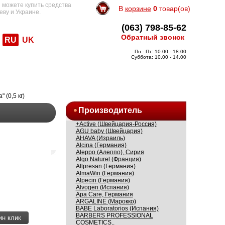
 можете купить средства
В
корзине
0
товар(ов)
еву и Украине.
(063) 798-85-62
Обратный звонок
RU
UK
Пн - Пт: 10.00 - 18.00
Суббота: 10.00 - 14.00
(0,5 кг)
Производитель
+Active (Швейцария-Россия)
AGU baby (Швейцария)
AHAVA (Израиль)
Alcina (Германия)
Aleppo (Алеппо), Сирия
Algo Naturel (Франция)
Allpresan (Германия)
AlmaWin (Германия)
Alpecin (Германия)
Alvogen (Испания)
Apa Care, Германия
ARGALINE (Марокко)
BABE Laboratorios (Испания)
BARBERS PROFESSIONAL
ин клик
COSMETICS..