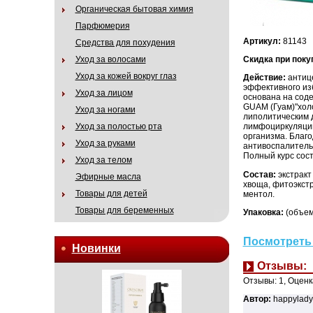
Органическая бытовая химия
Парфюмерия
Артикул:
81143
Средства для похудения
Уход за волосами
Скидка при поку
Уход за кожей вокруг глаз
Действие:
антиц
эффективного изб
Уход за лицом
основана на соде
GUAM (Гуам)"хол
Уход за ногами
липолитическим 
Уход за полостью рта
лимфоциркуляции
организма. Благо
Уход за руками
антивоспалительн
Полный курс сост
Уход за телом
Состав:
экстракт
Эфирные масла
хвоща, фитоэкстр
Товары для детей
ментол.
Товары для беременных
Упаковка:
(объем
Посмотреть 
Новинки
Отзывы:
Отзывы:
1
, Оценк
Автор:
happylady