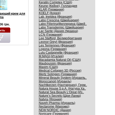
Keratin Complex (США)
Keune (Кейне), Голландия
KLAR (Германия)
KOELF (Корея)
ающий крем для
Lab. Ineldea (Франция)
ла
Labo Crescina (Швейцария)
Labo Fillerina|Филлерина (Швей..
06 грн.
Labo Transdermic (Швейцария)
Lac Sante (Дания-Украина)
LCN (Германия)
Lee Stafford, Великобритания
Leonor Greyl (Франция)
Les Terriennes (Франция)
Logona (Германия)
Lulu Castagnette (Франция)
M.MAGI (Италия)
Macadamia Natural Oil (США)
Mauboussin (Франция)
Maxim (США)
Medical Collagen 3D (Россия)
Mertz Solingen (Германия)
Mineral Beauty System (Израиль..
Moroccanoil (Израиль)
Nachtkerzen (Нахткерцен), Герм..
Natura House S.p.A. (Натура Ха..
Natural Sea Beauty L'Oreal (Из..
Nature’s Secrets (Шри-Ланка)
Natvra (Япония)
Naveh Pharma (Израиль)
Nectarome (Марокко)
NEW NORDIC (Дания)
Nonicare (Германия)