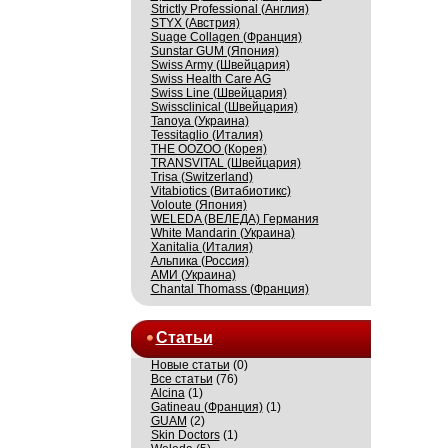
Strictly Professional (Англия)
STYX (Австрия)
Suage Collagen (Франция)
Sunstar GUM (Япония)
Swiss Army (Швейцария)
Swiss Health Care AG
Swiss Line (Швейцария)
Swissсlinical (Швейцария)
Tanoya (Украина)
Tessitaglio (Италия)
THE OOZOO (Корея)
TRANSVITAL (Швейцария)
Trisa (Switzerland)
Vitabiotics (Витабиотикс)
Voloute (Япония)
WELEDA (ВЕЛЕДА) Германия
White Mandarin (Украина)
Xanitalia (Италия)
Альпика (Россия)
АМИ (Украина)
Сhantal Thomass (Франция)
Статьи
Новые статьи
(0)
Все статьи
(76)
Alcina
(1)
Gatineau (Франция)
(1)
GUAM
(2)
Skin Doctors
(1)