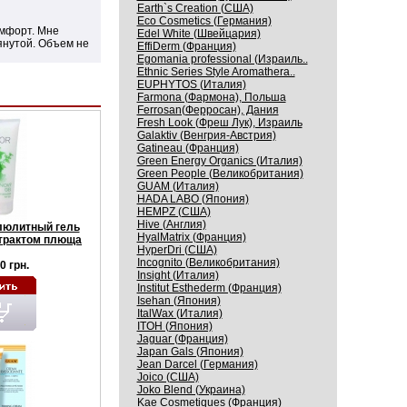
Earth`s Creation (США)
Eco Cosmetics (Германия)
омфорт. Мне
Edel White (Швейцария)
янутой. Объем не
EffiDerm (Франция)
Egomania professional (Израиль..
Ethnic Series Style Aromathera..
EUPHYTOS (Италия)
Farmona (Фармона), Польша
Ferrosan(Ферросан), Дания
Fresh Look (Фреш Лук), Израиль
Galaktiv (Венгрия-Австрия)
Gatineau (Франция)
Green Energy Organics (Италия)
Green People (Великобритания)
GUAM (Италия)
HADA LABO (Япония)
HEMPZ (США)
Hive (Англия)
люлитный гель
HyalMatrix (Франция)
страктом плюща
HyperDri (США)
Incognito (Великобритания)
0 грн.
Insight (Италия)
Institut Esthederm (Франция)
Isehan (Япония)
ItalWax (Италия)
ITOH (Япония)
Jaguar (Франция)
Japan Gals (Япония)
Jean Darcel (Германия)
Joico (США)
Joko Blend (Украина)
Kaе Cosmеtiques (Франция)