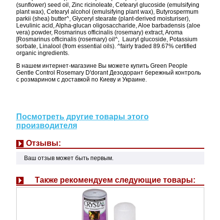
(sunflower) seed oil, Zinc ricinoleate, Cetearyl glucoside (emulsifying
plant wax), Cetearyl alcohol (emulsifying plant wax), Butyrospermum
parkii (shea) butter^, Glyceryl stearate (plant-derived moisturiser),
Levulinic acid, Alpha-glucan oligosaccharide, Aloe barbadensis (aloe
vera) powder, Rosmarinus officinalis (rosemary) extract, Aroma
[Rosmarinus officinalis (rosemary) oil^, Lauryl glucoside, Potassium
sorbate, Linalool (from essential oils). ^fairly traded 89.67% certified
organic ingredients.
В нашем интернет-магазине Вы можете купить Green People
Gentle Control Rosemary D'dorant Дезодорант бережный контроль
с розмарином с доставкой по Киеву и Украине.
Посмотреть другие товары этого
производителя
Отзывы:
Ваш отзыв может быть первым.
Также рекомендуем следующие товары: