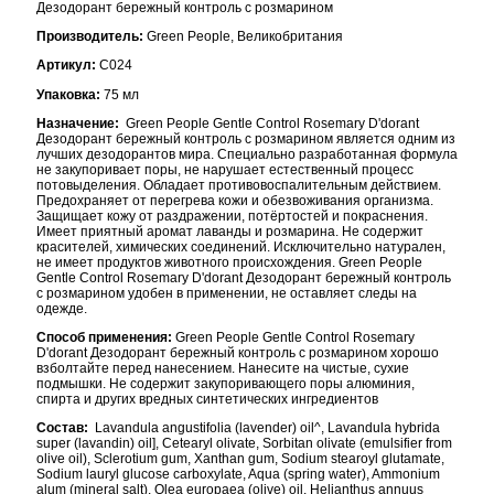
Дезодорант бережный контроль с розмарином
Производитель:
Green People, Великобритания
Артикул:
С024
Упаковка:
75 мл
Назначение:
Green People Gentle Control Rosemary D'dorant
Дезодорант бережный контроль с розмарином является одним из
лучших дезодорантов мира. Специально разработанная формула
не закупоривает поры, не нарушает естественный процесс
потовыделения. Обладает противовоспалительным действием.
Предохраняет от перегрева кожи и обезвоживания организма.
Защищает кожу от раздражении, потёртостей и покраснения.
Имеет приятный аромат лаванды и розмарина. Не содержит
красителей, химических соединений. Исключительно натурален,
не имеет продуктов животного происхождения. Green People
Gentle Control Rosemary D'dorant Дезодорант бережный контроль
с розмарином удобен в применении, не оставляет следы на
одежде.
Способ применения:
Green People Gentle Control Rosemary
D'dorant Дезодорант бережный контроль с розмарином хорошо
взболтайте перед нанесением. Нанесите на чистые, сухие
подмышки. Не содержит закупоривающего поры алюминия,
спирта и других вредных синтетических ингредиентов
Состав:
Lavandula angustifolia (lavender) oil^, Lavandula hybrida
super (lavandin) oil], Cetearyl olivate, Sorbitan olivate (emulsifier from
olive oil), Sclerotium gum, Xanthan gum, Sodium stearoyl glutamate,
Sodium lauryl glucose carboxylate, Aqua (spring water), Ammonium
alum (mineral salt), Olea europaea (olive) oil, Helianthus annuus