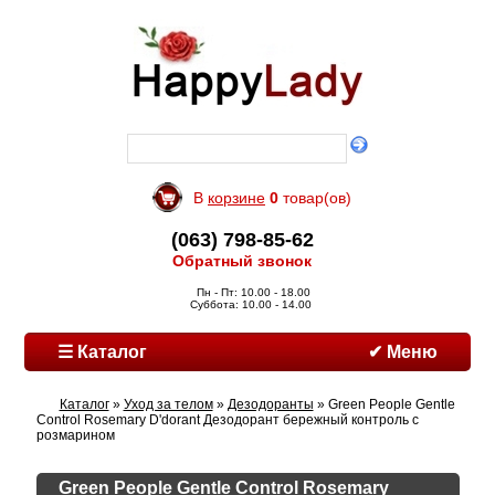
В
корзине
0
товар(ов)
(063) 798-85-62
Обратный звонок
Пн - Пт: 10.00 - 18.00
Суббота: 10.00 - 14.00
☰ Каталог
✔ Меню
Каталог
»
Уход за телом
»
Дезодоранты
» Green People Gentle
Control Rosemary D'dorant Дезодорант бережный контроль с
розмарином
Green People Gentle Control Rosemary