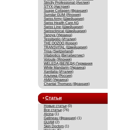
Strictly Professional (Англия)
STYX (Австрия)
Suage Collagen (Франция)
Sunstar GUM (Япония)
Swiss Army (Швейцария)
Swiss Health Care AG
Swiss Line (Швейцария)
Swissсlinical (Швейцария)
Tanoya (Украина)
Tessitaglio (Италия)
THE OOZOO (Корея)
TRANSVITAL (Швейцария)
Trisa (Switzerland)
Vitabiotics (Витабиотикс)
Voloute (Япония)
WELEDA (ВЕЛЕДА) Германия
White Mandarin (Украина)
Xanitalia (Италия)
Альпика (Россия)
АМИ (Украина)
Сhantal Thomass (Франция)
Статьи
Новые статьи
(0)
Все статьи
(76)
Alcina
(1)
Gatineau (Франция)
(1)
GUAM
(2)
Skin Doctors
(1)