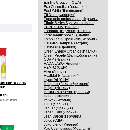
Earth`s Creation (США)
Eco Cosmetics (Германия)
Edel White (Швейцария)
EffiDerm (Франция)
Egomania professional (Израиль..
Ethnic Series Style Aromathera..
EUPHYTOS (Италия)
Farmona (Фармона), Польша
Ferrosan(Ферросан), Дания
Fresh Look (Фреш Лук), Израиль
Galaktiv (Венгрия-Австрия)
Gatineau (Франция)
Green Energy Organics (Италия)
Green People (Великобритания)
GUAM (Италия)
HADA LABO (Япония)
HEMPZ (США)
Hive (Англия)
HyalMatrix (Франция)
HyperDri (США)
ная паста Соль
Incognito (Великобритания)
зни
Insight (Италия)
Institut Esthederm (Франция)
0 грн.
Isehan (Япония)
наличии
ItalWax (Италия)
ITOH (Япония)
Jaguar (Франция)
Japan Gals (Япония)
Jean Darcel (Германия)
Joico (США)
Joko Blend (Украина)
Kaе Cosmеtiques (Франция)