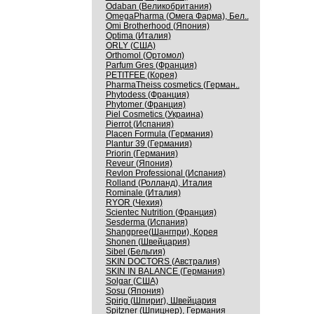
Odaban (Великобритания)
OmegaPharma (Омега Фарма), Бел..
Omi Brotherhood (Япония)
Optima (Италия)
ORLY (США)
Orthomol (Ортомол)
Parfum Gres (Франция)
PETITFEE (Корея)
PharmaTheiss cosmetics (Герман..
Phytodess (Франция)
Phytomer (Франция)
Piel Cosmetics (Украина)
Pierrot (Испания)
Placen Formula (Германия)
Plantur 39 (Германия)
Priorin (Германия)
Reveur (Япония)
Revlon Professional (Испания)
Rolland (Ролланд), Италия
Rominale (Италия)
RYOR (Чехия)
Scientec Nutrition (Франция)
Sesderma (Испания)
Shangpree(Шангпри), Корея
Shonen (Швейцария)
Sibel (Бельгия)
SKIN DOCTORS (Австралия)
SKIN IN BALANCE (Германия)
Solgar (США)
Sosu (Япония)
Spirig (Шпириг), Швейцария
Spitzner (Шпицнер), Германия