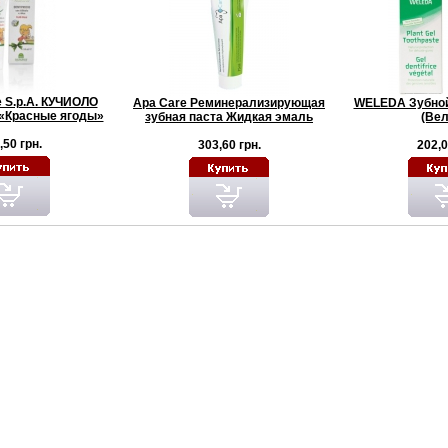
e S.p.A. КУЧИОЛО
Apa Care Реминерализирующая
WELEDA Зубной 
 «Красные ягоды»
зубная паста Жидкая эмаль
(Вел
,50 грн.
303,60 грн.
202,0