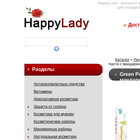
HappyLady - интернет 
для похуден
Дост
Каталог
»
Ухо
паста с мандари
Разделы
Green Pe
мандар
Антицеллюлитные средства
Витамины
Декоративная косметика
Защита от солнца
Косметика для мужчин
Косметические наборы
Маникюрные наборы
Натуральная косметика