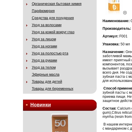
Органическая бытовая химия
Парфюмерия
Средства для похудения
Наименование:
Уход за волосами
Производитель:
Уход за кожей вокруг глаз
Артикул:
F001
Уход за лицом
Упаковка:
50 мл
Уход за ногами
Назначение:
Gre
Уход за полостью рта
заботливой мамы
имеет приятный ц
Уход за руками
компонентов, поэ
Уход за телом
вызывает раздра
всего дня. Не со
Эфирные масла
зубная паста с м
для использован
Товары для детей
Способ примен
Товары для беременных
зубной пасты с м
приема пищи. Не
защитное действи
Новинки
Состав:
Calcium c
gum),Citrus reticu
myrrha (resin from
В нашем интернет
с мандарином с д