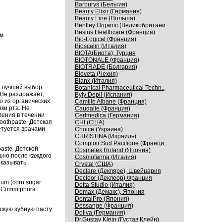
Barburys (Бельгия)
Beauty Elixir (Германия)
Beauty Line (Польша)
Bentley Organic (Великобритани..
Besins Healthcare (Франция)
ом
Bio-Logical (Франция)
Bioscalin (Италия)
BIOTA(Биота), Турция
BIOTONALE (Франция)
BIOTRADE (Болгария)
Bioveta (Чехия)
Blanx (Италия)
– лучший выбор
Botanical Pharmaceutical Techn..
Не раздражает,
Byly Depil (Испания)
о из органических
Camille Albane (Франция)
ки рта. Не
Caudalie (Франция)
ления в течении
Certmedica (Германия)
Toothpaste Детская
CHI (США)
етуется врачами
Choice (Украина)
CHRISTINA (Израиль)
Comptoir Sud Pacifique (Франци..
paste Детской
Cosmetex Roland (Япония)
ьно после каждого
Cosmofarma (Италия)
оказывать
Crystal (США)
Declare (Декляре), Швейцария
Decleor (Деклеор) Франция
gum (corn sugar
Delta Studio (Италия)
C), Commiphora
Demax (Демакс), Япония
DentalPro (Япония)
Dessange (Франция)
скую зубную пасту
Doliva (Германия)
Dr.Gustav Klein (Густав Клейн)