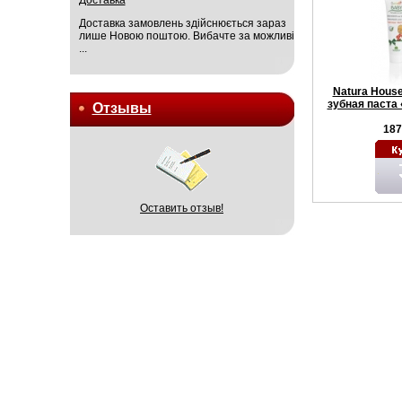
Доставка замовлень здійснюється зараз
лише Новою поштою. Вибачте за можливі
...
Natura Hous
зубная паста
Отзывы
187
Оставить отзыв!