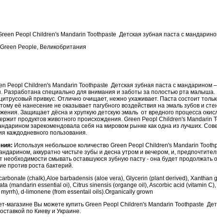
Green Peopl Children's Mandarin Toothpaste Детская зубная паста с мандарин
Green People, Великобритания
en Peopl Children's Mandarin Toothpaste Детская зубная паста с мандарином 
. Разработана специально для внимания и заботы за полостью рта малыша. 
итрусовый привкус. Отлично очищает, нежно ухаживает. Паста состоит тольк
тому её нанесение не оказывает пагубного воздействия на эмаль зубов и стен
жения. Защищает дёсна и хрупкую детскую эмаль от вредного процесса окис
держит продуктов животного происхождения. Green Peopl Children's Mandarin 
андарином зарекомендовала себя на мировом рынке как одна из лучших. Сов
ия каждодневного пользования.
ения:
Используя небольшое количество Green Peopl Children's Mandarin Tooth
андарином, аккуратно чистьте зубы и десна утром и вечером, и, предпочтител
т необходимости смывать оставшуюся зубную пасту - она будет продолжать 
е против роста бактерий.
arbonate (chalk),Aloe barbadensis (aloe vera), Glycerin (plant derived), Xanthan 
lata (mandarin essential oi), Citrus sinensis (organge oil), Ascorbic acid (vitamin 
 myrrh), d-limonene (from essentail oils).Organically grown
-магазине Вы можете купить Green Peopl Children's Mandarin Toothpaste Дет
оставкой по Киеву и Украине.