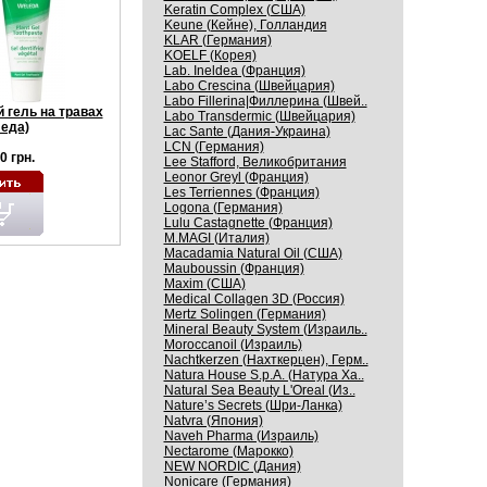
Keratin Complex (США)
Keune (Кейне), Голландия
KLAR (Германия)
KOELF (Корея)
Lab. Ineldea (Франция)
Labo Crescina (Швейцария)
Labo Fillerina|Филлерина (Швей..
гель на травах
Labo Transdermic (Швейцария)
еда)
Lac Sante (Дания-Украина)
LCN (Германия)
0 грн.
Lee Stafford, Великобритания
Leonor Greyl (Франция)
Les Terriennes (Франция)
Logona (Германия)
Lulu Castagnette (Франция)
M.MAGI (Италия)
Macadamia Natural Oil (США)
Mauboussin (Франция)
Maxim (США)
Medical Collagen 3D (Россия)
Mertz Solingen (Германия)
Mineral Beauty System (Израиль..
Moroccanoil (Израиль)
Nachtkerzen (Нахткерцен), Герм..
Natura House S.p.A. (Натура Ха..
Natural Sea Beauty L'Oreal (Из..
Nature’s Secrets (Шри-Ланка)
Natvra (Япония)
Naveh Pharma (Израиль)
Nectarome (Марокко)
NEW NORDIC (Дания)
Nonicare (Германия)