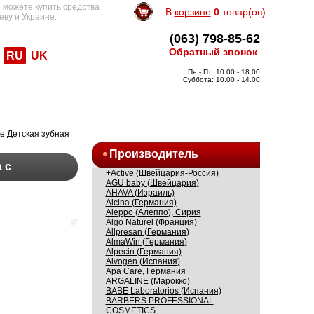
 можете купить средства
В
корзине
0
товар(ов)
еву и Украине.
(063) 798-85-62
Обратный звонок
RU
UK
Пн - Пт: 10.00 - 18.00
Суббота: 10.00 - 14.00
te Детская зубная
Производитель
 с
+Active (Швейцария-Россия)
AGU baby (Швейцария)
AHAVA (Израиль)
Alcina (Германия)
Aleppo (Алеппо), Сирия
Algo Naturel (Франция)
Allpresan (Германия)
AlmaWin (Германия)
Alpecin (Германия)
Alvogen (Испания)
Apa Care, Германия
ARGALINE (Марокко)
BABE Laboratorios (Испания)
BARBERS PROFESSIONAL
COSMETICS..