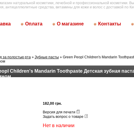
магазин натуральной косметики, лечебной и профессиональной косметики. Вы
ия, антицеллюлитные средства, витамины для кожи и волос с доставкой по Ки
авка
Оплата
О магазине
Контакты
д за полостью рта
»
Зубные пасты
» Green Peopl Children's Mandarin Toothpas
ном
opl Children's Mandarin Toothpaste Детская зубная паста
ином
182,00 грн.
Версия для печати
Задать вопрос о товаре
Нет в наличии