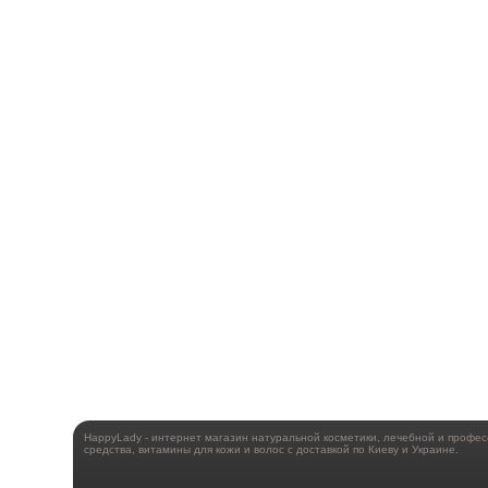
HappyLady - интернет магазин натуральной косметики, лечебной и профе
средства, витамины для кожи и волос с доставкой по Киеву и Украине.