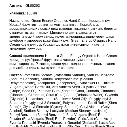
Артикул:
GL00203
Упаковка:
100мл
Назначение:
Green Energy Organics Hand Cream Крем для рук
Урожай фруктов против пигментных пятен. Коктейль из
ароматных диких лесных ягод выводит токсины и активно борется
с пигментными пятнами. Мгновенно впитываясь, этот
энергетический крем стимулирует микроциркуляцию крови, даря
комфорт и здоровье коже Ваших рук. Green Energy Organics Hand
Cream Крем для рук Урожай фруктов интенсивно питает и
увлажняет кожу рук.
Способ применения:
Нанести Green Energy Organics Hand Cream
Крем для рук Урожай фруктов на чистые руки и нежно
помассировать. Рекомендовано для ежедневного использования
для любого типа кожи мужчин и женщин.
Состав:
Potassium Sorbate (Potassium Sorbate), Sodium Benzoate
(Sodium Benzoate), Sodium Dehydroacetate (Sodium
Dehydroacetate), Tocopherol (Tocopherol), Sunflower Oil, Triticum
Vulgare ( Wheat Germ Oil), Vitis Vinifera Seed Oil (Vitis Vinifera
(Grape) Seed Oil), Xanthan Gum (Xanthan Gum), Cumarin, Cinnamal
(Cinnamal), Citronellol, Citral (Citral),Aqua (Deionized Water), Glycerin
(Glycerin), Helianthus annus (Sunflower Seed Oil)*, Polyglyceryl-3
Stearate (Polyglyceryl-3 Stearate), Butyrospermum Parkii Butter (Shea
Butter)*, Glyceryl Stereate (Glyceryl Stereate), Cetyl Alcohol (Cetyl
Alcohol), Sodium Stearoyl Lactylate (Sodium Stearoyl Lactylate),
Benzyl Benzoate (Benzyl Benzoate), Beta Vulgaris (Beet) Root
Powder (Beta Vulgaris (Beet) Root Powder), Citric Acid (Citric Acid),
Evernia Prunastri (Evernia Prunastri), Geraniol (Gerianol), Lactic Acid
(Lactic Acid), Oryza Sativa (Rice Bran Oil), Oryza Sativa Starch (Rice