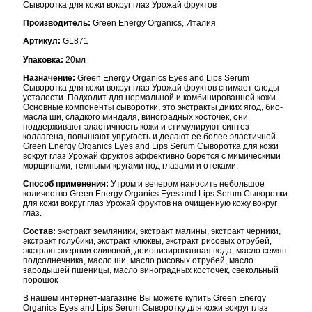
Сыворотка для кожи вокруг глаз Урожай фруктов
Производитель:
Green Energy Organics, Италия
Артикул:
GL871
Упаковка:
20мл
Назначение:
Green Energy Organics Eyes and Lips Serum
Сыворотка для кожи вокруг глаз Урожай фруктов снимает следы
усталости. Подходит для нормальной и комбинированной кожи.
Основные компоненты сыворотки, это экстракты диких ягод, био-
масла ши, сладкого миндаля, виноградных косточек, они
поддерживают эластичность кожи и стимулируют синтез
коллагена, повышают упругость и делают ее более эластичной.
Green Energy Organics Eyes and Lips Serum Сыворотка для кожи
вокруг глаз Урожай фруктов эффективно борется с мимическими
морщинами, темными кругами под глазами и отеками.
Способ применения:
Утром и вечером наносить небольшое
количество Green Energy Organics Eyes and Lips Serum Сыворотки
для кожи вокруг глаз Урожай фруктов на очищенную кожу вокруг
глаз.
Состав:
экстракт земляники, экстракт малины, экстракт черники,
экстракт голубики, экстракт клюквы, экстракт рисовых отрубей,
экстракт эвернии сливовой, деионизированная вода, масло семян
подсолнечника, масло ши, масло рисовых отрубей, масло
зародышей пшеницы, масло виноградных косточек, свекольный
порошок
В нашем интернет-магазине Вы можете купить Green Energy
Organics Eyes and Lips Serum Сыворотку для кожи вокруг глаз