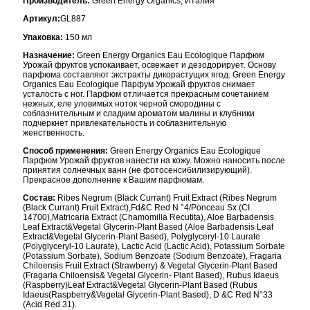
Производитель:
Green Energy Organics, Италия
Артикул:
GL887
Упаковка:
150 мл
Назначение:
Green Energy Organics Eau Ecologique Парфюм
Урожай фруктов успокаивает, освежает и дезодорирует. Основу
парфюма составляют экстракты дикорастущих ягод. Green Energy
Organics Eau Ecologique Парфум Урожай фруктов снимает
усталость с ног. Парфюм отличается прекрасным сочетанием
нежных, еле уловимых ноток черной смородины с
соблазнительным и сладким ароматом малины и клубники
подчеркнет привлекательность и соблазнительную
женственность.
Способ применения:
Green Energy Organics Eau Ecologique
Парфюм Урожай фруктов нанести на кожу. Можно наносить после
принятия солнечных ванн (не фотосенсибилизирующий).
Прекрасное дополнение к Вашим парфюмам.
Состав:
Ribes Negrum (Black Currant) Fruit Extract (Ribes Negrum
(Black Currant) Fruit Extract),Fd&C Red N °4/Ponceau Sx (CI
14700),Matricaria Extract (Chamomilla Recutita), Aloe Barbadensis
Leaf Extract&Vegetal Glycerin-Plant Based (Aloe Barbadensis Leaf
Extract&Vegetal Glycerin-Plant Based), Polyglyceryl-10 Laurate
(Polyglyceryl-10 Laurate), Lactic Acid (Lactic Acid), Potassium Sorbate
(Potassium Sorbate), Sodium Benzoate (Sodium Benzoate), Fragaria
Chiloensis Fruit Extract (Strawberry) & Vegetal Glycerin-Plant Based
(Fragaria Chiloensis& Vegetal Glycerin- Plant Based), Rubus Idaeus
(Raspberry)Leaf Extract&Vegetal Glycerin-Plant Based (Rubus
Idaeus(Raspberry&Vegetal Glycerin-Plant Based), D &C Red N°33
(Acid Red 31).