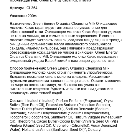
Производитель:
Green Energy Organics, Италия
Артикул:
GL364
Упаковка:
200мл
Назначение:
Green Energy Organics Cleansing Milk Очищающее
молочко Какао гарантирует интенсивное увлажнение для
обезвоженной кожи. Очищающее молочко Какао бережно удаляет
не только макияж, но и самые сильные загрязнения. В состав
молочка входят экстракты ванили, сладкого миндаля, ши и трижды
очищенные органические масла авелланского ореха, кокоса,
сандала, иланг-иланга, розы, они смягчают и предотвращают
обезвоживание кожи, делая ее мягкой и сияющей. Green Energy
Organics Cleansing Milk Очищающее молочко Какао превращает
ежедневный уход за Вашей кожей в настоящее удовольствие.
Способ применения:
Green Energy Organics Cleansing Milk
Очищающее молочко Какао стоит применять утром/вечером.
Выдавить несколько капель молочка в ладонь. Массажными
круговыми движениями нанести на лицо и шею. Оставить молочко
на лице на несколько минут, чтобы кожа получила все
питательные вещества. Удалить излишки ватным диском или
ополоснуть лицо теплой водой
Состав:
Linalool (Linalool), Parfum-Profumo (Fragrance), Oryza
Sativa (Rice Bran Oil), Potassium Sorbate (Potassium Sorbate),
Prunus Dulcis (Sweet Almond Oil), Sodium Benzoate (Sodium
Benzoate), Sodium Dehydroacetate (Sodium Dehydroacetate),
Tocopherol (Tocopherol), Sunflower Oil, Triticum Vulgare (Wheat Germ
Oil), Theobroma Cacao Butter (Cocoa Butter),Vinifera Seed Oil (Vitis
Vinifera (Grape) Seed Oil), Citronellol (Citronellol), Aqua(Deionized
Water), Helianthus Annus (Sunflower Seed Oil)*, Cetearyl