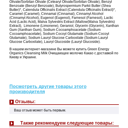
Olivate/Sorbitan Olivate (Cetearyl Olivate/Sorbitan Olivate), Benzyl
Benzoate (Benzyl Benzoate), Butyrospermium Parkii Butter (Shea
Butter)*, Calendula Officinalis Extract (Calendula Officinalis Extract)*,
Caramel (Caramel), Cinnamal (Cinnamal), Cinnamyl Alcohol
(Cinnamyl Alcohol), Eugenol (Eugenol), Farnesol (Farnesol), Lactic
Acid (Lactic Acid), Malva Sylvestris Extract (Mallow(Malva Sylvestris)
Extract), Limonene (Limonene), Geraniol, Glycerin (Glycerin), Xanthan
Gum (Xanthan Gum), Sodium Cocoamphoacetate (Sodium
Cocoamphoacetate), Sodium Cocoyl Glutamate (Sodium Cocoyl
Glutamate), Sodium Lauryl Glucose Carboxilate (Sodium Lauryl
Glucose Carboxilate), Lauryl Glucoside (Lauryl Glucoside).
В нашем интернет-магазине Вы можете купить Green Energy
Organics Cleansing Milk Очищающее молочко Какао с доставкой по
Киеву и Украине.
Посмотреть другие товары этого
производителя
Отзывы:
Ваш отзыв может быть первым.
Также рекомендуем следующие товары: