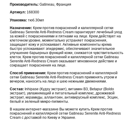
Производитель:
Gatineau, Франция
Артикул:
168300
Упаковка:
тюб.30мл
Назначение:
Крем против покраснений и капиллярной сетки
Gatineau Serenite Anti-Redness Cream гарантирует лечебный уход
за кожей с покраснениями и пятнами на лице. Крем действует на
клеточном уровне, моментально устраняет покраснения,
защищает кожу и успокаивает. Активные компоненты крема
быстро успокаивают эпидермис, обеспечивают значительное
улучшение барьерных функций кожи, снижается чувствительность
клеток. Крем против покраснений и капиллярной сетки Gatineau
Serenite Anti-Redness Cream оказывает мгновенное действие и
сокращает покраснения на лице.
Способ применения:
Крем против покраснений и капиллярной
сетки Gatineau Serenite Anti-Redness Cream применять утром и
вечером, наносить на лицо и шею нежными движениями.
Состав:
Inhipase (Кудзу экстракт), витамин В3, Betapur (Boldo
экстракт), увлажняющий и питательный комплекс, дрожжевой
экстракт, керамиды, аллантоин, антивирусный комплекс, Эсцин,
белый и зеленый микро-пигменты.
В нашем интернет-магазине Вы можете купить Крем против
покраснений и капиллярной сетки Gatineau Serenite Anti-Redness
Cream с доставкой по Киеву и Украине.