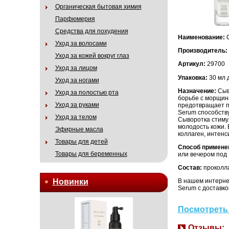
Органическая бытовая химия
Парфюмерия
Средства для похудения
Наименование:
Уход за волосами
Производитель:
Уход за кожей вокруг глаз
Артикул:
29700
Уход за лицом
Упаковка:
30 мл 
Уход за ногами
Назначение:
Сыв
Уход за полостью рта
борьбе с морщин
Уход за руками
предотвращает п
Serum способству
Уход за телом
Сыворотка стиму
молодость кожи. 
Эфирные масла
коллаген, интенс
Товары для детей
Способ примене
Товары для беременных
или вечером под 
Состав:
проколла
Новинки
В нашем интернет
Serum с доставко
Посмотреть 
Отзывы: