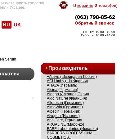
 можете купить средства
В
корзине
0
товар(ов)
еву и Украине.
(063) 798-85-62
Обратный звонок
RU
UK
Пн - Пт: 10.00 - 18.00
Суббота: 10.00 - 14.00
gen Serum
Производитель
оллагена
+Active (Швейцария-Россия)
AGU baby (Швейцария)
AHAVA (Израиль)
Alcina (Германия)
Aleppo (Алеппо), Сирия
Algo Naturel (Франция)
Allpresan (Германия)
AlmaWin (Германия)
Alpecin (Германия)
Alvogen (Испания)
Apa Care, Германия
ARGALINE (Марокко)
BABE Laboratorios (Испания)
BARBERS PROFESSIONAL
COSMETICS..