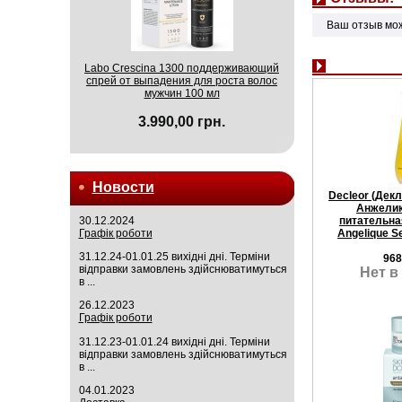
Ваш отзыв мо
Labo Crescina 1300 поддерживающий
спрей от выпадения для роста волос
мужчин 100 мл
3.990,00 грн.
Новости
Decleor (Дек
Анжелик
30.12.2024
питательна
Графік роботи
Angelique S
31.12.24-01.01.25 вихідні дні. Терміни
968
відправки замовлень здійснюватимуться
Нет в
в ...
26.12.2023
Графік роботи
31.12.23-01.01.24 вихідні дні. Терміни
відправки замовлень здійснюватимуться
в ...
04.01.2023