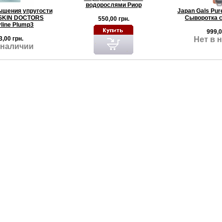
водорослями Риор
ышения упругости
Japan Gals Pur
 SKIN DOCTORS
Сыворотка с
550,00 грн.
yline Plump3
999,0
3,00 грн.
Нет в 
 наличии