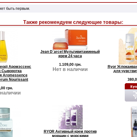
жет быть первым.
Также рекомендуем следующие товары:
Jean D`arcel Мультивитаминный
крем 24 часа
1.109,00 грн.
леор) Аромэссенс
Ryor Успокаива
Нет в наличии
 Сыворотка
для чувстви
я Aromessence
erum Nourissant
380,0
,00 грн.
 наличии
RYOR Активный крем против
морщин с морскими