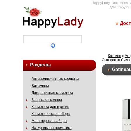
HappyLady - интернет 
для похуден
Дост
Каталог
»
Ухо
Сыворотка Сила 
Разделы
Gatinea
Антицеллюлитные средства
Витамины
Декоративная косметика
Защита от солнца
Косметика для мужчин
Косметические наборы
Маникюрные наборы
Натуральная косметика