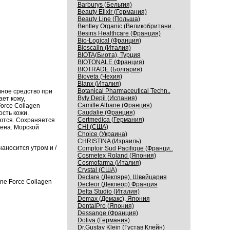
Barburys (Бельгия)
Beauty Elixir (Германия)
Beauty Line (Польша)
Bentley Organic (Великобритани..
Besins Healthcare (Франция)
Bio-Logical (Франция)
Bioscalin (Италия)
BIOTA(Биота), Турция
BIOTONALE (Франция)
BIOTRADE (Болгария)
Bioveta (Чехия)
Blanx (Италия)
Botanical Pharmaceutical Techn..
вное средство при
Byly Depil (Испания)
ет кожу,
Camille Albane (Франция)
orce Collagen
Caudalie (Франция)
сть кожи.
Certmedica (Германия)
ются. Сохраняется
CHI (США)
гена. Морской
Choice (Украина)
CHRISTINA (Израиль)
аносится утром и /
Comptoir Sud Pacifique (Франци..
Cosmetex Roland (Япония)
Cosmofarma (Италия)
Crystal (США)
Declare (Декляре), Швейцария
ne Force Collagen
Decleor (Деклеор) Франция
Delta Studio (Италия)
Demax (Демакс), Япония
DentalPro (Япония)
Dessange (Франция)
Doliva (Германия)
Dr.Gustav Klein (Густав Клейн)