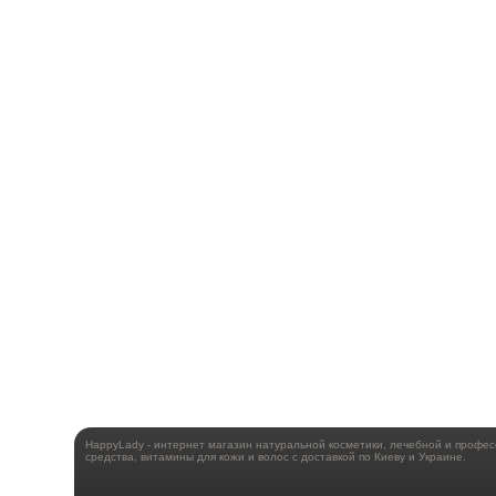
HappyLady - интернет магазин натуральной косметики, лечебной и профе
средства, витамины для кожи и волос с доставкой по Киеву и Украине.