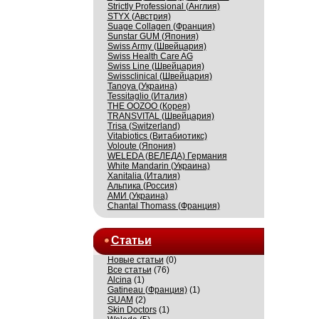
Strictly Professional (Англия)
STYX (Австрия)
Suage Collagen (Франция)
Sunstar GUM (Япония)
Swiss Army (Швейцария)
Swiss Health Care AG
Swiss Line (Швейцария)
Swissсlinical (Швейцария)
Tanoya (Украина)
Tessitaglio (Италия)
THE OOZOO (Корея)
TRANSVITAL (Швейцария)
Trisa (Switzerland)
Vitabiotics (Витабиотикс)
Voloute (Япония)
WELEDA (ВЕЛЕДА) Германия
White Mandarin (Украина)
Xanitalia (Италия)
Альпика (Россия)
АМИ (Украина)
Сhantal Thomass (Франция)
Статьи
Новые статьи
(0)
Все статьи
(76)
Alcina
(1)
Gatineau (Франция)
(1)
GUAM
(2)
Skin Doctors
(1)