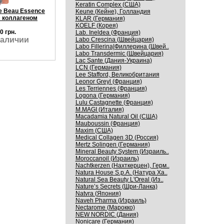
Keratin Complex (США)
e Beau Essence
Keune (Кейне), Голландия
 коллагеном
KLAR (Германия)
KOELF (Корея)
0 грн.
Lab. Ineldea (Франция)
наличии
Labo Crescina (Швейцария)
Labo Fillerina|Филлерина (Швей..
Labo Transdermic (Швейцария)
Lac Sante (Дания-Украина)
LCN (Германия)
Lee Stafford, Великобритания
Leonor Greyl (Франция)
Les Terriennes (Франция)
Logona (Германия)
Lulu Castagnette (Франция)
M.MAGI (Италия)
Macadamia Natural Oil (США)
Mauboussin (Франция)
Maxim (США)
Medical Collagen 3D (Россия)
Mertz Solingen (Германия)
Mineral Beauty System (Израиль..
Moroccanoil (Израиль)
Nachtkerzen (Нахткерцен), Герм..
Natura House S.p.A. (Натура Ха..
Natural Sea Beauty L'Oreal (Из..
Nature’s Secrets (Шри-Ланка)
Natvra (Япония)
Naveh Pharma (Израиль)
Nectarome (Марокко)
NEW NORDIC (Дания)
Nonicare (Германия)