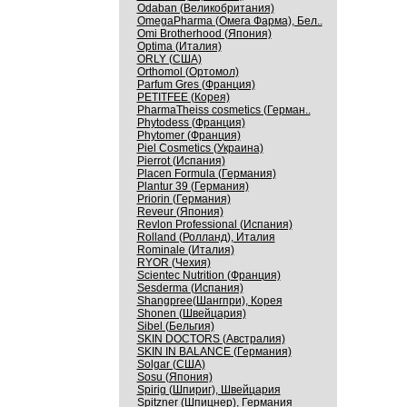
Odaban (Великобритания)
OmegaPharma (Омега Фарма), Бел..
Omi Brotherhood (Япония)
Optima (Италия)
ORLY (США)
Orthomol (Ортомол)
Parfum Gres (Франция)
PETITFEE (Корея)
PharmaTheiss cosmetics (Герман..
Phytodess (Франция)
Phytomer (Франция)
Piel Cosmetics (Украина)
Pierrot (Испания)
Placen Formula (Германия)
Plantur 39 (Германия)
Priorin (Германия)
Reveur (Япония)
Revlon Professional (Испания)
Rolland (Ролланд), Италия
Rominale (Италия)
RYOR (Чехия)
Scientec Nutrition (Франция)
Sesderma (Испания)
Shangpree(Шангпри), Корея
Shonen (Швейцария)
Sibel (Бельгия)
SKIN DOCTORS (Австралия)
SKIN IN BALANCE (Германия)
Solgar (США)
Sosu (Япония)
Spirig (Шпириг), Швейцария
Spitzner (Шпицнер), Германия