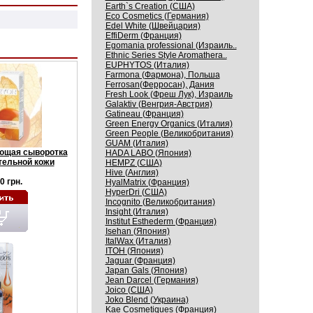
Earth`s Creation (США)
Eco Cosmetics (Германия)
Edel White (Швейцария)
EffiDerm (Франция)
Egomania professional (Израиль..
Ethnic Series Style Aromathera..
EUPHYTOS (Италия)
Farmona (Фармона), Польша
Ferrosan(Ферросан), Дания
Fresh Look (Фреш Лук), Израиль
Galaktiv (Венгрия-Австрия)
Gatineau (Франция)
Green Energy Organics (Италия)
Green People (Великобритания)
GUAM (Италия)
ющая сыворотка
HADA LABO (Япония)
тельной кожи
HEMPZ (США)
Hive (Англия)
0 грн.
HyalMatrix (Франция)
HyperDri (США)
Incognito (Великобритания)
Insight (Италия)
Institut Esthederm (Франция)
Isehan (Япония)
ItalWax (Италия)
ITOH (Япония)
Jaguar (Франция)
Japan Gals (Япония)
Jean Darcel (Германия)
Joico (США)
Joko Blend (Украина)
Kaе Cosmеtiques (Франция)