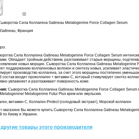
Сыворотка Сила Коллагена Gatineau Melatogenine Force Collagen Serum
Gatineau, Франция
доз.
оротка Сила Коллагена Gatineau Melatogenine Force Collagen Serum интенси
ами. Обладает тройным действием, разглаживает старые морщины, подтягива
оявление новых морщин. Сыворотка Сила Коллагена Gatineau Melatogenine F
ет поддержанию коллагеновых волокон и синтезу новых, усиливает эластично
лирует производство коллагена, за счет этого морщины постепенно уменьша
В состав входит проколлаген + витамин С, который стимулирует синтез колла
ивно увлажняет и разглаживает поверхность кожи.
ния:
Сыворотка Сила Коллагена Gatineau Melatogenine Force Collagen Serum н
Melatogenine/ Melatogenine Futur Plus крем или эмульсию.
ген, витамин С, Коллаген-Protect (солодовый экстракт), Морской коллаген
-магазине Вы можете купить Сыворотку Сила Коллагена Gatineau Melatogeni
й по Киеву и Украине.
другие товары этого производителя