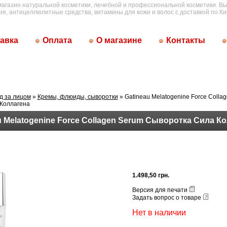
магазин натуральной косметики, лечебной и профессиональной косметики. Вы
ия, антицеллюлитные средства, витамины для кожи и волос с доставкой по Ки
авка
Оплата
О магазине
Контакты
д за лицом
»
Кремы, флюиды, сыворотки
» Gatineau Melatogenine Force Colla
Коллагена
u Melatogenine Force Collagen Serum Сыворотка Сила К
1.498,50 грн.
Версия для печати
Задать вопрос о товаре
Нет в наличии