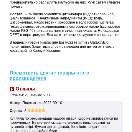
предварительно распылить эмульсию на них. Руки затем следует
помыть.
Состав:
20% масло эвкалипта цитриодора (гидратированное,
циклизованное). Неактивные ингредиенты (INCI): вода,
цитронеллал, масло герани, кокосовое масло (cocos nucifera),
гексилдеканол, этоксилированный касторовое масло (касторовое
масло PEG-40), цитрат натрия и лимонная кислота. Не содержит
DEET и пиретроидов. Без синтетических отдушек и консервантов.
В нашем интернет-магазине Вы можете купить GalaktivBio
ГалактивБио Защитный спрей от клещей для детей от 3 мес с
доставкой по Киеву и Украине.
Посмотреть другие товары этого
производителя
Отзывы:
Отзывы:
2
, Оценка:
5.00
Автор:
Посетитель
2023-09-10
Оценка:
5
Купляла по рекомендаціі нашого лікаря, щоб не хвилюватися на
прогулянках. Безпечний склад, не викликає ніякої реакціі на
чутливій шкірі. Думаю що він дієвий, бо кліщів на дитині не
знаходила, а на собаці були.