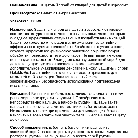
Наименование:
Защитный спрей от клещей для детей и взрослых
Производитель:
Galaktiv, Венгрия-Австрия
Упаковка:
100 мл
Назначение:
Защитный спрей для детей и взрослых от клещей
состоит из натуральных компонентов и эфирных масел, которые
обладают эффективным отпугивающим воздействием на клещей.
Защитное средство от клещей в виде эмульсии ГалактивБио
эффективно отпугивает клещей от обработанного участка кожи,
создает эффективное физическое защитное покрытие вокруг
обработки поверхности тела до 6 часов. Не впитывается кожей,
не попадает в кровоток! Благодаря составу, защитный спрей для
детей защищает детей от клещей, а также оказывает
дополнительное ухаживающее действие на кожу. Защитный спрей
GalaktivBio ГалактивБио от клещей возможно применять для
малышей от 3-х месяцев. Запатентованный состав,
эффективность и безопасность использования подтверждена
исследованиями.
Внимание!
Распылить небольшое количество средства на кожу,
равномерно распределить руками. НЕ разбрызгивать
непосредственно на лицо, а наносить руками. НЕ забывайте
наносить на зону за ушами, подмышки и сгибательные зоны.
Использовать так же при применении для младенцев. Можно
наносить на все непокрытые участки тела. Обеспечивает защиту
до 6 часов.
Способ применения:
взболтать баллончик и распылить
защитный спрей на все открытые участки тела, кроме лица, затем
растереть руками. На лицо нужно наносить спрей руками,