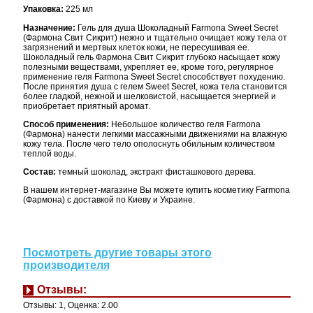
Упаковка:
225 мл
Назначение:
Гель для душа Шоколадный Farmona Sweet Secret
(Фармона Свит Сикрит) нежно и тщательно очищает кожу тела от
загрязнений и мертвых клеток кожи, не пересушивая ее.
Шоколадный гель Фармона Свит Сикрит глубоко насыщает кожу
полезными веществами, укрепляет ее, кроме того, регулярное
применение геля Farmona Sweet Secret способствует похудению.
После принятия душа с гелем Sweet Secret, кожа тела становится
более гладкой, нежной и шелковистой, насыщается энергией и
приобретает приятный аромат.
Способ применения:
Небольшое количество геля Farmona
(Фармона) нанести легкими массажными движениями на влажную
кожу тела. После чего тело ополоснуть обильным количеством
теплой воды.
Состав:
темный шоколад, экстракт фисташкового дерева.
В нашем интернет-магазине Вы можете купить косметику Farmona
(Фармона) с доставкой по Киеву и Украине.
Посмотреть другие товары этого
производителя
Отзывы:
Отзывы:
1
, Оценка:
2.00