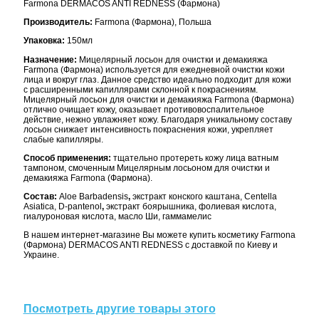
Farmona DERMACOS ANTI REDNESS (Фармона)
Производитель:
Farmona (Фармона), Польша
Упаковка:
150мл
Назначение:
Мицелярный лосьон для очистки и демакияжа
Farmona (Фармона) используется для ежедневной очистки кожи
лица и вокруг глаз. Данное средство идеально подходит для кожи
с расширенными капиллярами склонной к покраснениям.
Мицелярный лосьон для очистки и демакияжа Farmona (Фармона)
отлично очищает кожу, оказывает противовоспалительное
действие, нежно увлажняет кожу. Благодаря уникальному составу
лосьон снижает интенсивность покраснения кожи, укрепляет
слабые капилляры.
Способ применения:
тщательно протереть кожу лица ватным
тампоном, смоченным Мицелярным лосьоном для очистки и
демакияжа Farmona (Фармона).
Состав:
Aloe Ваrbadensis
,
экстракт конского каштана,
Centella
Asiatica, D-pantenol
,
экстракт боярышника, фолиевая кислота,
гиалуроновая кислота, масло Ши, гаммамелис
В нашем интернет-магазине Вы можете купить косметику Farmona
(Фармона) DERMACOS ANTI REDNESS с доставкой по Киеву и
Украине.
Посмотреть другие товары этого