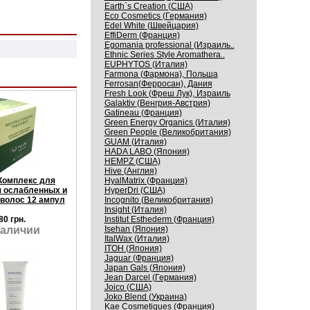
Earth`s Creation (США)
Eco Cosmetics (Германия)
Edel White (Швейцария)
EffiDerm (Франция)
Egomania professional (Израиль..
Ethnic Series Style Aromathera..
EUPHYTOS (Италия)
Farmona (Фармона), Польша
Ferrosan(Ферросан), Дания
Fresh Look (Фреш Лук), Израиль
Galaktiv (Венгрия-Австрия)
Gatineau (Франция)
Green Energy Organics (Италия)
Green People (Великобритания)
GUAM (Италия)
HADA LABO (Япония)
HEMPZ (США)
Hive (Англия)
HyalMatrix (Франция)
Комплекс для
HyperDri (США)
 ослабленных и
Incognito (Великобритания)
волос 12 ампул
Insight (Италия)
Institut Esthederm (Франция)
80 грн.
Isehan (Япония)
наличии
ItalWax (Италия)
ITOH (Япония)
Jaguar (Франция)
Japan Gals (Япония)
Jean Darcel (Германия)
Joico (США)
Joko Blend (Украина)
Kaе Cosmеtiques (Франция)