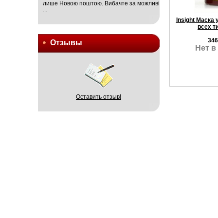
лише Новою поштою. Вибачте за можливі
...
Insight Маск
всех т
346
Отзывы
Нет в
Оставить отзыв!