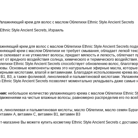
Увлажняющий крем для волос с маслом Облепихи Ethnic Style Ancient Secrets
Ethnic Style Ancient Secrets, Израиль
ажняющий крем для волос с маслом Облепихи Ethnic Style Ancient Secrets под
жняющий крем с маслом Облепихи не требует смывания, обладает легкой текс
е склеивает и не утяжеляет волосы, придает мягкость и легкость, облегчает п
т от вредного воздействия солнца, химического и термического воздействи
лепихи Ethnic Style Ancient Secrets способствует обновлению волос, благотво
оловы. Основные компоненты крема это натуральные эфирные масла, которы
рными кислотами, влагой и витаминами. Благодаря использованию крема в
 В1, В3, а также фолиевой, линолиевой и пальмитиновой кислотами. Увлажня
Ethnic Style Ancient Secrets позволяет моментально укладывать даже самые
ния:
небольшое количество увлажняющего крема с маслом Облепихи Ethnic Styl
движениями на чистые влажные волосы, равномерно распределив его по всей
я, линолиевая и пальмитиновая кислоты, масло Облепихи, масло семян Бура
итамин А, витамин С, витамин В1, витамин В3
-магазине Вы можете купить косметику Ethnic Style Ancient Secrets с доставко