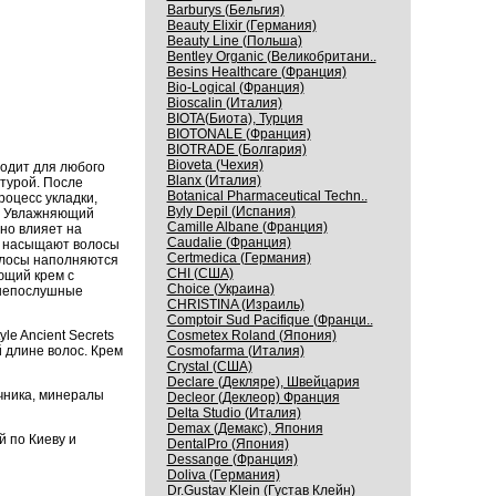
Barburys (Бельгия)
Beauty Elixir (Германия)
Beauty Line (Польша)
Bentley Organic (Великобритани..
Besins Healthcare (Франция)
Bio-Logical (Франция)
Bioscalin (Италия)
BIOTA(Биота), Турция
BIOTONALE (Франция)
BIOTRADE (Болгария)
Bioveta (Чехия)
ходит для любого
Blanx (Италия)
турой. После
Botanical Pharmaceutical Techn..
роцесс укладки,
Byly Depil (Испания)
я. Увлажняющий
Camille Albane (Франция)
рно влияет на
Caudalie (Франция)
е насыщают волосы
Certmedica (Германия)
олосы наполняются
CHI (США)
ющий крем с
Choice (Украина)
 непослушные
CHRISTINA (Израиль)
Comptoir Sud Pacifique (Франци..
e Ancient Secrets
Cosmetex Roland (Япония)
 длине волос. Крем
Cosmofarma (Италия)
Crystal (США)
Declare (Декляре), Швейцария
чника, минералы
Decleor (Деклеор) Франция
Delta Studio (Италия)
Demax (Демакс), Япония
й по Киеву и
DentalPro (Япония)
Dessange (Франция)
Doliva (Германия)
Dr.Gustav Klein (Густав Клейн)