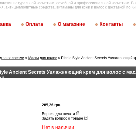
магазин натуральной косметики, лечебной и профессиональной косметики. Вы
ия, антицеллюлитные средства, витамины для кожи и волос с доставкой по Ки
авка
Оплата
О магазине
Контакты
д за волосами
»
Маски для волос
» Ethnic Style Ancient Secrets Увлажняющий к
и
Style Ancient Secrets Увлажняющий крем для волос с ма
хи
285,26 грн.
Версия для печати
Задать вопрос о товаре
Нет в наличии