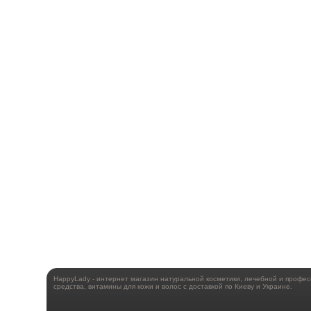
HappyLady - интернет магазин натуральной косметики, лечебной и профе
средства, витамины для кожи и волос с доставкой по Киеву и Украине.