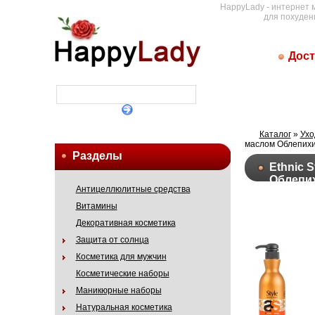
HappyLady - интернет 
для похуден
Дост
Каталог
»
Ухо
маслом Облепих
Разделы
Ethnic 
Облепи
Антицеллюлитные средства
Витамины
Декоративная косметика
Защита от солнца
Косметика для мужчин
Косметические наборы
Маникюрные наборы
Натуральная косметика