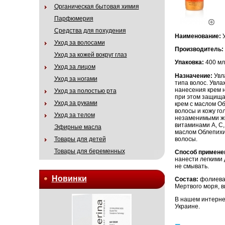
Органическая бытовая химия
Парфюмерия
Средства для похудения
Наименование:
Уход за волосами
Производитель:
Уход за кожей вокруг глаз
Упаковка:
400 мл
Уход за лицом
Назначение:
Увл
Уход за ногами
типа волос. Увла
нанесения крем н
Уход за полостью рта
при этом защищае
Уход за руками
крем с маслом Об
волосы и кожу г
Уход за телом
незаменимыми жи
витаминами А, С,
Эфирные масла
маслом Облепихи 
волосы.
Товары для детей
Товары для беременных
Способ примене
нанести легкими 
не смывать.
Новинки
Состав:
фолиева
Мертвого моря, в
В нашем интернет
Украине.