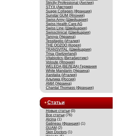
Strictly Professional (Англия)
STYX (Австрия)
Suage Collagen (Франция)
Sunstar GUM (Япония)
Swiss Army (Швейцария)
Swiss Health Care AG
Swiss Line (Швейцария)
Swissсlinical (Швейцария)
Tanoya (Украина)
Tessitaglio (Италия)
THE OOZOO (Корея)
TRANSVITAL (Швейцария)
Trisa (Switzerland)
Vitabiotics (Витабиотикс)
Voloute (Япония)
WELEDA (ВЕЛЕДА) Германия
White Mandarin (Украина)
Xanitalia (Италия)
Альпика (Россия)
АМИ (Украина)
Сhantal Thomass (Франция)
Статьи
Новые статьи
(0)
Все статьи
(76)
Alcina
(1)
Gatineau (Франция)
(1)
GUAM
(2)
Skin Doctors
(1)