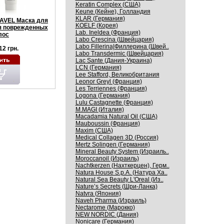
Keratin Complex (США)
Keune (Кейне), Голландия
KLAR (Германия)
AVEL Маска для
KOELF (Корея)
я поврежденных
Lab. Ineldea (Франция)
лос
Labo Crescina (Швейцария)
Labo Fillerina|Филлерина (Швей..
12 грн.
Labo Transdermic (Швейцария)
Lac Sante (Дания-Украина)
LCN (Германия)
Lee Stafford, Великобритания
Leonor Greyl (Франция)
Les Terriennes (Франция)
Logona (Германия)
Lulu Castagnette (Франция)
M.MAGI (Италия)
Macadamia Natural Oil (США)
Mauboussin (Франция)
Maxim (США)
Medical Collagen 3D (Россия)
Mertz Solingen (Германия)
Mineral Beauty System (Израиль..
Moroccanoil (Израиль)
Nachtkerzen (Нахткерцен), Герм..
Natura House S.p.A. (Натура Ха..
Natural Sea Beauty L'Oreal (Из..
Nature’s Secrets (Шри-Ланка)
Natvra (Япония)
Naveh Pharma (Израиль)
Nectarome (Марокко)
NEW NORDIC (Дания)
Nonicare (Германия)