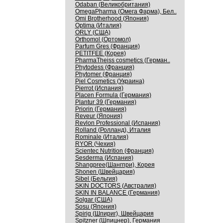
Odaban (Великобритания)
OmegaPharma (Омега Фарма), Бел..
Omi Brotherhood (Япония)
Optima (Италия)
ORLY (США)
Orthomol (Ортомол)
Parfum Gres (Франция)
PETITFEE (Корея)
PharmaTheiss cosmetics (Герман..
Phytodess (Франция)
Phytomer (Франция)
Piel Cosmetics (Украина)
Pierrot (Испания)
Placen Formula (Германия)
Plantur 39 (Германия)
Priorin (Германия)
Reveur (Япония)
Revlon Professional (Испания)
Rolland (Ролланд), Италия
Rominale (Италия)
RYOR (Чехия)
Scientec Nutrition (Франция)
Sesderma (Испания)
Shangpree(Шангпри), Корея
Shonen (Швейцария)
Sibel (Бельгия)
SKIN DOCTORS (Австралия)
SKIN IN BALANCE (Германия)
Solgar (США)
Sosu (Япония)
Spirig (Шпириг), Швейцария
Spitzner (Шпицнер), Германия