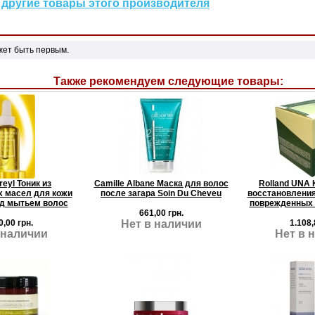
другие товары этого производителя
жет быть первым.
Также рекомендуем следующие товары:
reyl Тоник из
Camille Albane Маска для волос
Rolland UNA 
 масел для кожи
после загара Soin Du Cheveu
восстановления
д мытьем волос
поврежденных 
661,00 грн.
0,00 грн.
Нет в наличии
1.108,
 наличии
Нет в 