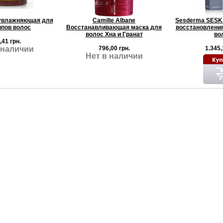
а увлажняющая для
Camille Albane
Sesderma SESK
ипов волос
Восстанавливающая маска для
восстановлени
волос Хна и Гранат
во
,41 грн.
 наличии
796,00 грн.
1.345,
Нет в наличии