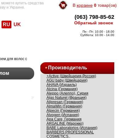
 можете купить средства
В
корзине
0
товар(ов)
еву и Украине.
(063) 798-85-62
Обратный звонок
RU
UK
Пн - Пт: 10.00 - 18.00
Суббота: 10.00 - 14.00
рем для волос с
Производитель
слом
+Active (Швейцария-Россия)
AGU baby (Швейцария)
AHAVA (Израиль)
Alcina (Германия)
Aleppo (Алеппо), Сирия
Algo Naturel (Франция)
Allpresan (Германия)
AlmaWin (Германия)
Alpecin (Германия)
Alvogen (Испания)
Apa Care, Германия
ARGALINE (Марокко)
BABE Laboratorios (Испания)
BARBERS PROFESSIONAL
COSMETICS..