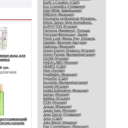
Earth`s Creation (США)
Eco Cosmetics (Германия)
Edel White (Швейцария)
EffiDerm (Франция)
Egomania professional (Израиль..
Ethnic Series Style Aromathera..
EUPHYTOS (Италия)
Farmona (Фармона), Польша
Ferrosan(Ферросан), Дания
Fresh Look (Фреш Лук), Израиль
Galaktiv (Венгрия-Австрия)
Gatineau (Франция)
Green Energy Organics (Италия)
Green People (Великобритания)
ярная вода для
GUAM (Италия)
кияжа
HADA LABO (Япония)
HEMPZ (США)
6 грн.
Hive (Англия)
наличии
HyalMatrix (Франция)
HyperDri (США)
Incognito (Великобритания)
Insight (Италия)
Institut Esthederm (Франция)
Isehan (Япония)
ItalWax (Италия)
ITOH (Япония)
Jaguar (Франция)
Japan Gals (Япония)
Jean Darcel (Германия)
Joico (США)
Отшелушивающий
Joko Blend (Украина)
Desincrustante
Kaе Cosmеtiques (Франция)