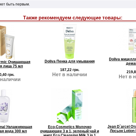
жет быть первым.
Также рекомендуем следующие товары:
Doliva мицелл
Doliva Пенка для умывания
ermic Очищающая
дема
я лица 75 мл
187,22 грн.
219,8
Нет в наличии
0,40 грн.
Нет в 
 наличии
Jean D`arcel 
ional Увлажняющая
Eco-Cosmetics Молочко
Лосьон Lotion 
я вода 300 мл
очищающее 3 в 1, зеленый чай и
мирт Eco Cleansing Milk 3 in 1