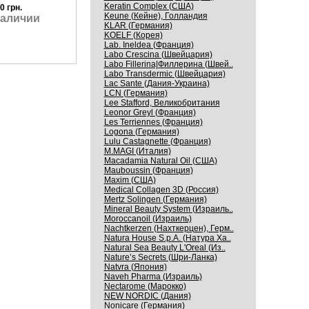
Keratin Complex (США)
0 грн.
Keune (Кейне), Голландия
наличии
KLAR (Германия)
KOELF (Корея)
Lab. Ineldea (Франция)
Labo Crescina (Швейцария)
Labo Fillerina|Филлерина (Швей..
Labo Transdermic (Швейцария)
Lac Sante (Дания-Украина)
LCN (Германия)
Lee Stafford, Великобритания
Leonor Greyl (Франция)
Les Terriennes (Франция)
Logona (Германия)
Lulu Castagnette (Франция)
M.MAGI (Италия)
Macadamia Natural Oil (США)
Mauboussin (Франция)
Maxim (США)
Medical Collagen 3D (Россия)
Mertz Solingen (Германия)
Mineral Beauty System (Израиль..
Moroccanoil (Израиль)
Nachtkerzen (Нахткерцен), Герм..
Natura House S.p.A. (Натура Ха..
Natural Sea Beauty L'Oreal (Из..
Nature’s Secrets (Шри-Ланка)
Natvra (Япония)
Naveh Pharma (Израиль)
Nectarome (Марокко)
NEW NORDIC (Дания)
Nonicare (Германия)