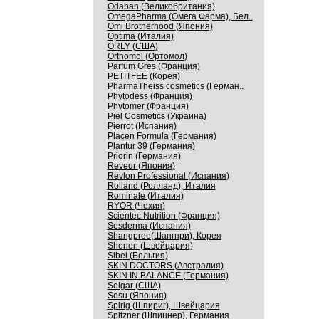
Odaban (Великобритания)
OmegaPharma (Омега Фарма), Бел..
Omi Brotherhood (Япония)
Optima (Италия)
ORLY (США)
Orthomol (Ортомол)
Parfum Gres (Франция)
PETITFEE (Корея)
PharmaTheiss cosmetics (Герман..
Phytodess (Франция)
Phytomer (Франция)
Piel Cosmetics (Украина)
Pierrot (Испания)
Placen Formula (Германия)
Plantur 39 (Германия)
Priorin (Германия)
Reveur (Япония)
Revlon Professional (Испания)
Rolland (Ролланд), Италия
Rominale (Италия)
RYOR (Чехия)
Scientec Nutrition (Франция)
Sesderma (Испания)
Shangpree(Шангпри), Корея
Shonen (Швейцария)
Sibel (Бельгия)
SKIN DOCTORS (Австралия)
SKIN IN BALANCE (Германия)
Solgar (США)
Sosu (Япония)
Spirig (Шпириг), Швейцария
Spitzner (Шпицнер), Германия