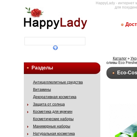
HappyLady - интернет 
для похуден
Дост
Каталог
»
Ухо
оливы Eco Freshe
Разделы
Eco-Cos
Антицеллюлитные средства
Витамины
Декоративная косметика
Защита от солнца
Косметика для мужчин
Косметические наборы
Маникюрные наборы
Натуральная косметика