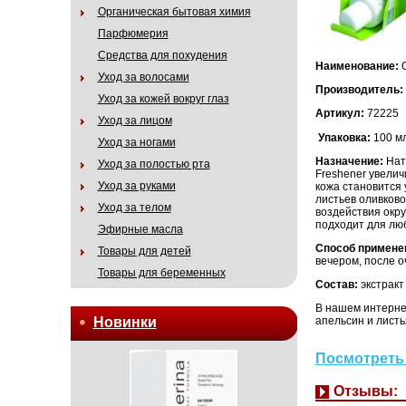
Органическая бытовая химия
Парфюмерия
Средства для похудения
Наименование:
Уход за волосами
Производитель:
Уход за кожей вокруг глаз
Артикул:
72225
Уход за лицом
Упаковка:
100 м
Уход за ногами
Назначение:
Нат
Уход за полостью рта
Freshener увели
Уход за руками
кожа становится 
листьев оливково
Уход за телом
воздействия окр
подходит для люб
Эфирные масла
Способ примене
Товары для детей
вечером, после 
Товары для беременных
Состав:
экстракт
В нашем интерне
Новинки
апельсин и листь
Посмотреть 
Отзывы: