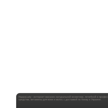
HappyLady - интернет магазин натуральной косметики, лечебной и профе
средства, витамины для кожи и волос с доставкой по Киеву и Украине.