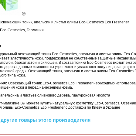
Освежающий тоник, апельсин и листья оливы Eco-Cosmetics Eco Freshener
Eco-Cosmetics, Германия
л
уральный освежающий тоник Eco-Cosmetics, апельсин и листья оливы Eco-Co
чивает эластичность кожи, поддерживая ее собственные защитные механизмы
упругой, бархатистой и сияющей. В состав тоника Eco-Cosmetics входит экстр
го дерева, данные компоненты укрепляют и увлажняют кожу лица, защищают 
ужающей среды. Освежающий тоник, апельсин и листья оливы Eco-Cosmetics E
ого типа кожи.
ния:
Освежающий тоник Eco-Cosmetics Eco Freshener необходимо использова
очищения кожи и перед нанесением крема.
 апельсина и листьев оливкового дерева, гиалуроновая кислота
т-магазине Вы можете купить натуральную косметику Eco-Cosmetics, Освежа
я оливы Eco-Cosmetics Eco Freshener с доставкой по Киеву и Украине
другие товары этого производителя