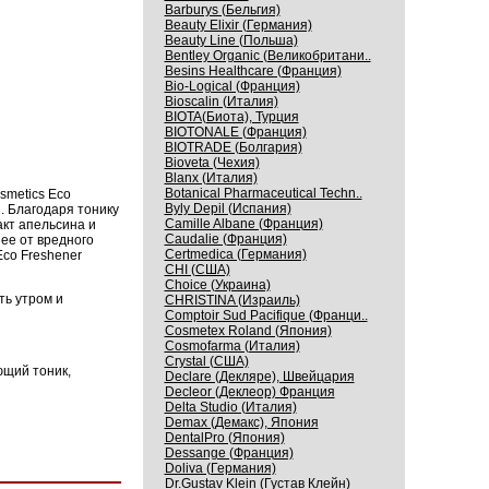
Barburys (Бельгия)
Beauty Elixir (Германия)
Beauty Line (Польша)
Bentley Organic (Великобритани..
Besins Healthcare (Франция)
Bio-Logical (Франция)
Bioscalin (Италия)
BIOTA(Биота), Турция
BIOTONALE (Франция)
BIOTRADE (Болгария)
Bioveta (Чехия)
Blanx (Италия)
Botanical Pharmaceutical Techn..
smetics Eco
Byly Depil (Испания)
. Благодаря тонику
Camille Albane (Франция)
акт апельсина и
Caudalie (Франция)
ее от вредного
Certmedica (Германия)
co Freshener
CHI (США)
Choice (Украина)
ть утром и
CHRISTINA (Израиль)
Comptoir Sud Pacifique (Франци..
Cosmetex Roland (Япония)
Cosmofarma (Италия)
Crystal (США)
ющий тоник,
Declare (Декляре), Швейцария
Decleor (Деклеор) Франция
Delta Studio (Италия)
Demax (Демакс), Япония
DentalPro (Япония)
Dessange (Франция)
Doliva (Германия)
Dr.Gustav Klein (Густав Клейн)