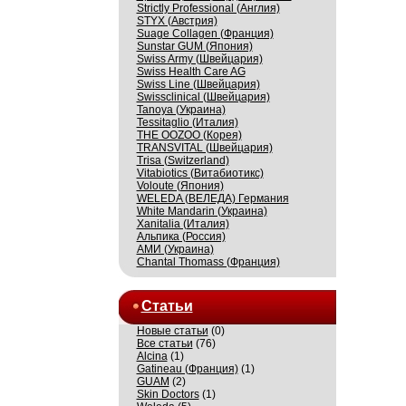
Strictly Professional (Англия)
STYX (Австрия)
Suage Collagen (Франция)
Sunstar GUM (Япония)
Swiss Army (Швейцария)
Swiss Health Care AG
Swiss Line (Швейцария)
Swissсlinical (Швейцария)
Tanoya (Украина)
Tessitaglio (Италия)
THE OOZOO (Корея)
TRANSVITAL (Швейцария)
Trisa (Switzerland)
Vitabiotics (Витабиотикс)
Voloute (Япония)
WELEDA (ВЕЛЕДА) Германия
White Mandarin (Украина)
Xanitalia (Италия)
Альпика (Россия)
АМИ (Украина)
Сhantal Thomass (Франция)
Статьи
Новые статьи
(0)
Все статьи
(76)
Alcina
(1)
Gatineau (Франция)
(1)
GUAM
(2)
Skin Doctors
(1)