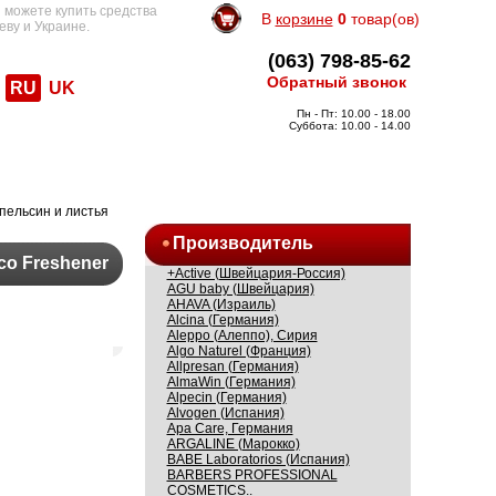
 можете купить средства
В
корзине
0
товар(ов)
еву и Украине.
(063) 798-85-62
Обратный звонок
RU
UK
Пн - Пт: 10.00 - 18.00
Суббота: 10.00 - 14.00
пельсин и листья
Производитель
co Freshener
+Active (Швейцария-Россия)
AGU baby (Швейцария)
AHAVA (Израиль)
Alcina (Германия)
Aleppo (Алеппо), Сирия
Algo Naturel (Франция)
Allpresan (Германия)
AlmaWin (Германия)
Alpecin (Германия)
Alvogen (Испания)
Apa Care, Германия
ARGALINE (Марокко)
BABE Laboratorios (Испания)
BARBERS PROFESSIONAL
COSMETICS..