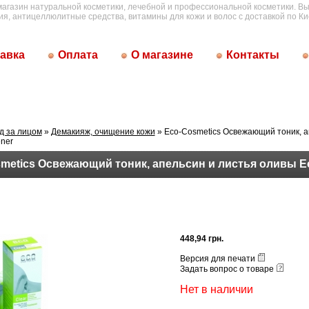
магазин натуральной косметики, лечебной и профессиональной косметики. Вы
ия, антицеллюлитные средства, витамины для кожи и волос с доставкой по Ки
авка
Оплата
О магазине
Контакты
д за лицом
»
Демакияж, очищение кожи
» Eco-Cosmetics Освежающий тоник, а
ner
metics Освежающий тоник, апельсин и листья оливы E
448,94 грн.
Версия для печати
Задать вопрос о товаре
Нет в наличии