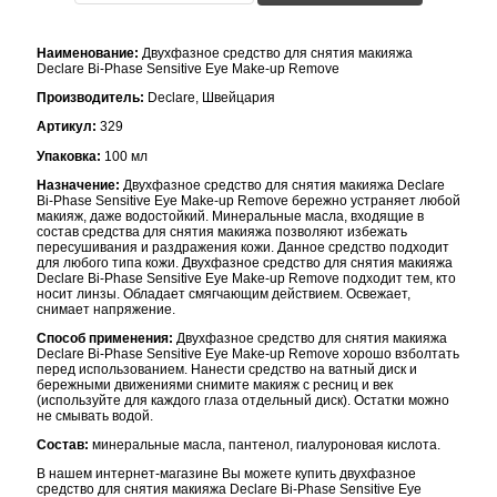
Наименование:
Двухфазное средство для снятия макияжа
Declare Bi-Phase Sensitive Eye Make-up Remove
Производитель:
Declare, Швейцария
Артикул:
329
Упаковка:
100 мл
Назначение:
Двухфазное средство для снятия макияжа Declare
Bi-Phase Sensitive Eye Make-up Remove бережно устраняет любой
макияж, даже водостойкий. Минеральные масла, входящие в
состав средства для снятия макияжа позволяют избежать
пересушивания и раздражения кожи. Данное средство подходит
для любого типа кожи. Двухфазное средство для снятия макияжа
Declare Bi-Phase Sensitive Eye Make-up Remove подходит тем, кто
носит линзы. Обладает смягчающим действием. Освежает,
снимает напряжение.
Способ применения:
Двухфазное средство для снятия макияжа
Declare Bi-Phase Sensitive Eye Make-up Remove хорошо взболтать
перед использованием. Нанести средство на ватный диск и
бережными движениями снимите макияж с ресниц и век
(используйте для каждого глаза отдельный диск). Остатки можно
не смывать водой.
Состав:
минеральные масла, пантенол, гиалуроновая кислота.
В нашем интернет-магазине Вы можете купить двухфазное
средство для снятия макияжа Declare Bi-Phase Sensitive Eye