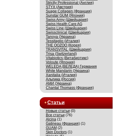
Strictly Professional (Англия)
STYX (Австрия)
Suage Collagen (Франция)
Sunstar GUM (Япония)
Swiss Army (Швейцария)
Swiss Health Care AG
Swiss Line (Швейцария)
Swissсlinical (Швейцария)
Tanoya (Украина)
Tessitaglio (Италия)
THE OOZOO (Корея)
TRANSVITAL (Швейцария)
Trisa (Switzerland)
Vitabiotics (Витабиотикс)
Voloute (Япония)
WELEDA (ВЕЛЕДА) Германия
White Mandarin (Украина)
Xanitalia (Италия)
Альпика (Россия)
АМИ (Украина)
Сhantal Thomass (Франция)
Статьи
Новые статьи
(0)
Все статьи
(76)
Alcina
(1)
Gatineau (Франция)
(1)
GUAM
(2)
Skin Doctors
(1)