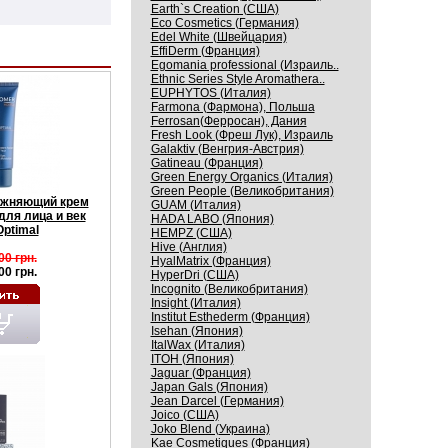
Earth`s Creation (США)
Eco Cosmetics (Германия)
Edel White (Швейцария)
EffiDerm (Франция)
Egomania professional (Израиль..
Ethnic Series Style Aromathera..
EUPHYTOS (Италия)
Farmona (Фармона), Польша
Ferrosan(Ферросан), Дания
Fresh Look (Фреш Лук), Израиль
Galaktiv (Венгрия-Австрия)
Gatineau (Франция)
Green Energy Organics (Италия)
Green People (Великобритания)
ажняющий крем
GUAM (Италия)
для лица и век
HADA LABO (Япония)
ptimal
HEMPZ (США)
Hive (Англия)
00 грн.
HyalMatrix (Франция)
00 грн.
HyperDri (США)
Incognito (Великобритания)
Insight (Италия)
Institut Esthederm (Франция)
Isehan (Япония)
ItalWax (Италия)
ITOH (Япония)
Jaguar (Франция)
Japan Gals (Япония)
Jean Darcel (Германия)
Joico (США)
Joko Blend (Украина)
Kaе Cosmеtiques (Франция)