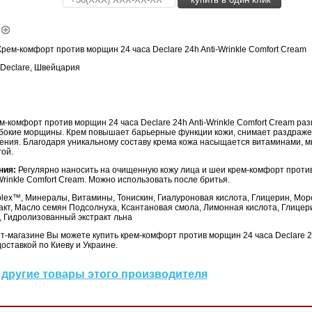
рем-комфорт против морщин 24 часа Declare 24h Anti-Wrinkle Comfort Cream
Declare, Швейцария
-комфорт против морщин 24 часа Declare 24h Anti-Wrinkle Comfort Cream ра
убокие морщины. Крем повышает барьерные функции кожи, снимает раздраж
шения. Благодаря уникальному составу крема кожа насыщается витаминами, 
ой.
ния:
Регулярно наносить на очищенную кожу лица и шеи крем-комфорт проти
-Wrinkle Comfort Cream. Можно использовать после бритья.
lex™, Минералы, Витамины, Тонискин, Гиалуроновая кислота, Глицерин, Морс
акт, Масло семян Подсолнуха, Ксантановая смола, Лимонная кислота, Глице
, Гидролизованный экстракт льна
-магазине Вы можете купить крем-комфорт против морщин 24 часа Declare 24
доставкой по Киеву и Украине.
другие товары этого производителя