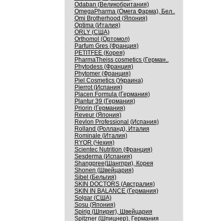
Odaban (Великобритания)
OmegaPharma (Омега Фарма), Бел..
Omi Brotherhood (Япония)
Optima (Италия)
ORLY (США)
Orthomol (Ортомол)
Parfum Gres (Франция)
PETITFEE (Корея)
PharmaTheiss cosmetics (Герман..
Phytodess (Франция)
Phytomer (Франция)
Piel Cosmetics (Украина)
Pierrot (Испания)
Placen Formula (Германия)
Plantur 39 (Германия)
Priorin (Германия)
Reveur (Япония)
Revlon Professional (Испания)
Rolland (Ролланд), Италия
Rominale (Италия)
RYOR (Чехия)
Scientec Nutrition (Франция)
Sesderma (Испания)
Shangpree(Шангпри), Корея
Shonen (Швейцария)
Sibel (Бельгия)
SKIN DOCTORS (Австралия)
SKIN IN BALANCE (Германия)
Solgar (США)
Sosu (Япония)
Spirig (Шпириг), Швейцария
Spitzner (Шпицнер), Германия