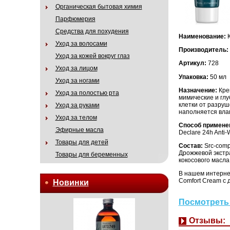
Органическая бытовая химия
Парфюмерия
Средства для похудения
Наименование:
К
Уход за волосами
Производитель:
Уход за кожей вокруг глаз
Артикул:
728
Уход за лицом
Упаковка:
50 мл
Уход за ногами
Назначение:
Крем
Уход за полостью рта
мимические и гл
клетки от разру
Уход за руками
наполняется влаг
Уход за телом
Способ примене
Эфирные масла
Declare 24h Anti
Товары для детей
Состав:
Src-comp
Дрожжевой экстр
Товары для беременных
кокосового масла
В нашем интернет
Comfort Cream с 
Новинки
Посмотреть 
Отзывы: