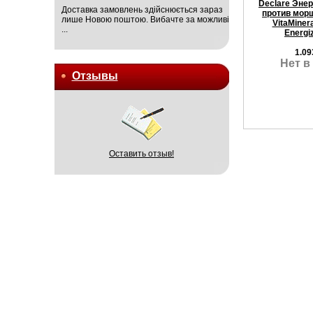
Declare Эне
Доставка замовлень здійснюється зараз
против мор
лише Новою поштою. Вибачте за можливі
VitaMinera
...
Energi
1.09
Нет в
Отзывы
Оставить отзыв!