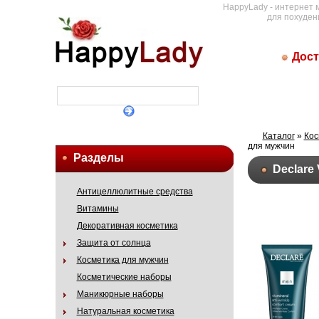
HappyLady - интернет 
для похуден
Дост
Каталог
»
Кос
для мужчин
Разделы
Declare
Антицеллюлитные средства
Витамины
Декоративная косметика
Защита от солнца
Косметика для мужчин
Косметические наборы
Маникюрные наборы
Натуральная косметика