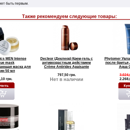
жет быть первым.
Также рекомендуем следующие товары:
ics MEN Intense
Decleor (Деклеор) Крем-гель с
Phytomer Увл
ue mask
антивозрастным действием
после бритья 
ающая маска для
Crème Antirides Apaisante
Aqua O
ин 50 мл
797,50 грн.
3.024,
,10 грн.
Нет в наличии
2.268,