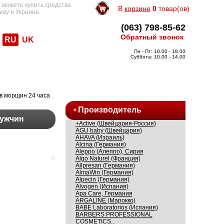
 можете купить средства
В
корзине
0
товар(ов)
еву и Украине.
(063) 798-85-62
Обратный звонок
RU
UK
Пн - Пт: 10.00 - 18.00
Суббота: 10.00 - 14.00
ив морщин 24 часа
Производитель
мужчин
+Active (Швейцария-Россия)
AGU baby (Швейцария)
AHAVA (Израиль)
Alcina (Германия)
Aleppo (Алеппо), Сирия
Algo Naturel (Франция)
Allpresan (Германия)
AlmaWin (Германия)
Alpecin (Германия)
Alvogen (Испания)
Apa Care, Германия
ARGALINE (Марокко)
BABE Laboratorios (Испания)
BARBERS PROFESSIONAL
COSMETICS..