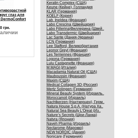
Keratin Complex (США)
Keune (Кейне), Голландия
нтивозрастной
KLAR (Германия)
круг глаз для
KOELF (Корея)
DermoConfort
Lab. Ineldea (Франция)
Labo Crescina (Швейцария)
0 грн.
Labo Fillerina|Филлерина (Швей..
наличии
Labo Transdermic (Швейцария)
Lac Sante (Дания-Украина)
LCN (Германия)
Lee Stafford, Великобритания
Leonor Greyl (Франция)
Les Terriennes (Франция)
Logona (Германия)
Lulu Castagnette (Франция)
M.MAGI (Италия)
Macadamia Natural Oil (США)
Mauboussin (Франция)
Maxim (США)
Medical Collagen 3D (Россия)
Mertz Solingen (Германия)
Mineral Beauty System (Израиль..
Moroccanoil (Израиль)
Nachtkerzen (Нахткерцен), Герм..
Natura House S.p.A. (Натура Ха..
Natural Sea Beauty L'Oreal (Из..
Nature’s Secrets (Шри-Ланка)
Natvra (Япония)
Naveh Pharma (Израиль)
Nectarome (Марокко)
NEW NORDIC (Дания)
Nonicare (Германия)