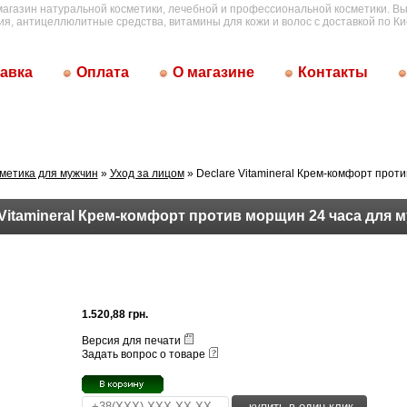
магазин натуральной косметики, лечебной и профессиональной косметики. Вы
ия, антицеллюлитные средства, витамины для кожи и волос с доставкой по Ки
авка
Оплата
О магазине
Контакты
метика для мужчин
»
Уход за лицом
» Declare Vitamineral Крем-комфорт прот
 Vitamineral Крем-комфорт против морщин 24 часа для 
1.520,88 грн.
Версия для печати
Задать вопрос о товаре
купить в один клик