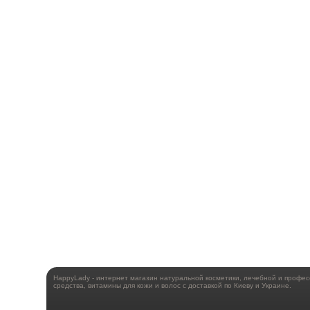
HappyLady - интернет магазин натуральной косметики, лечебной и профе
средства, витамины для кожи и волос с доставкой по Киеву и Украине.