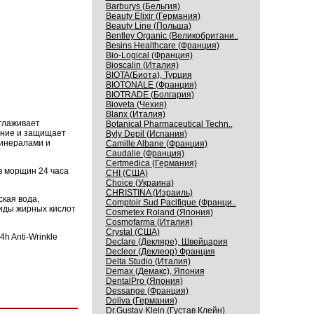
Barburys (Бельгия)
Beauty Elixir (Германия)
Beauty Line (Польша)
Bentley Organic (Великобритани..
Besins Healthcare (Франция)
Bio-Logical (Франция)
Bioscalin (Италия)
BIOTA(Биота), Турция
BIOTONALE (Франция)
BIOTRADE (Болгария)
Bioveta (Чехия)
Blanx (Италия)
зглаживает
Botanical Pharmaceutical Techn..
ение и защищает
Byly Depil (Испания)
минералами и
Camille Albane (Франция)
Caudalie (Франция)
Certmedica (Германия)
в морщин 24 часа
CHI (США)
Choice (Украина)
CHRISTINA (Израиль)
кая вода,
Comptoir Sud Pacifique (Франци..
риды жирных кислот
Cosmetex Roland (Япония)
Cosmofarma (Италия)
Crystal (США)
h Anti-Wrinkle
Declare (Декляре), Швейцария
Decleor (Деклеор) Франция
Delta Studio (Италия)
Demax (Демакс), Япония
DentalPro (Япония)
Dessange (Франция)
Doliva (Германия)
Dr.Gustav Klein (Густав Клейн)