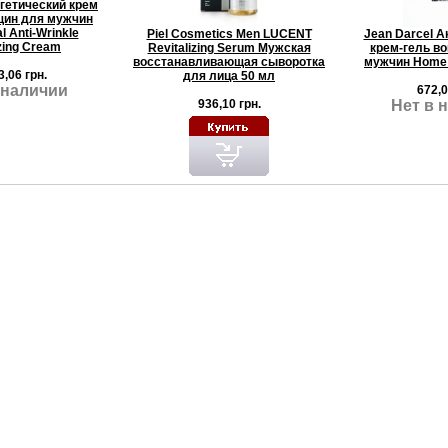
ргетический крем
щин для мужчин
l Anti-Wrinkle
Piel Cosmetics Men LUCENT
Jean Darcel А
zing Cream
Revitalizing Serum Мужская
крем-гель во
восстанавливающая сыворотка
мужчин Home 
3,06 грн.
для лица 50 мл
 наличии
672,0
936,10 грн.
Нет в 