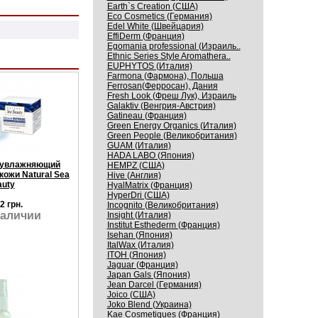
Earth`s Creation (США)
Eco Cosmetics (Германия)
Edel White (Швейцария)
EffiDerm (Франция)
Egomania professional (Израиль..
Ethnic Series Style Aromathera..
EUPHYTOS (Италия)
Farmona (Фармона), Польша
Ferrosan(Ферросан), Дания
Fresh Look (Фреш Лук), Израиль
Galaktiv (Венгрия-Австрия)
Gatineau (Франция)
Green Energy Organics (Италия)
Green People (Великобритания)
GUAM (Италия)
HADA LABO (Япония)
 увлажняющий
HEMPZ (США)
кожи Natural Sea
Hive (Англия)
uty
HyalMatrix (Франция)
HyperDri (США)
2 грн.
Incognito (Великобритания)
наличии
Insight (Италия)
Institut Esthederm (Франция)
Isehan (Япония)
ItalWax (Италия)
ITOH (Япония)
Jaguar (Франция)
Japan Gals (Япония)
Jean Darcel (Германия)
Joico (США)
Joko Blend (Украина)
Kaе Cosmеtiques (Франция)