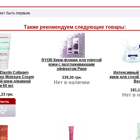
жет быть первым.
Также рекомендуем следующие товары:
RYOR Крем-флюид для упругой
кожи с разглаживающим
эффектом Риор
lastin Collagen
Интенсивный
yme Moisture Cream
крем для сухой 
339,30 грн.
 крем д/жирной
Bea
Нет в наличии
и 60 мл
181,1
,33 грн.
Нет в 