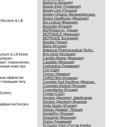
Barburys (Бельгия)
Beauty Elixir (Германия)
Beauty Line (Польша)
Bentley Organic (Великобритани..
Besins Healthcare (Франция)
ructure & Lift
Bio-Logical (Франция)
Bioscalin (Италия)
BIOTA(Биота), Турция
BIOTONALE (Франция)
BIOTRADE (Болгария)
Bioveta (Чехия)
Blanx (Италия)
Botanical Pharmaceutical Techn..
Byly Depil (Испания)
re & Lift Elixier
Camille Albane (Франция)
мулирует
Caudalie (Франция)
мает покраснения,
Certmedica (Германия)
ункции кожи при
CHI (США)
Choice (Украина)
овым эффектом
CHRISTINA (Израиль)
ветствующим типу
Comptoir Sud Pacifique (Франци..
Cosmetex Roland (Япония)
Cosmofarma (Италия)
Ectoin),
Crystal (США)
Declare (Декляре), Швейцария
Decleor (Деклеор) Франция
эффектом Declare
Delta Studio (Италия)
Demax (Демакс), Япония
DentalPro (Япония)
Dessange (Франция)
Doliva (Германия)
Dr.Gustav Klein (Густав Клейн)