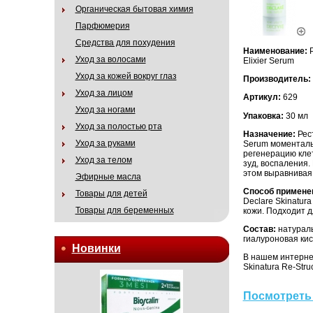
Органическая бытовая химия
Парфюмерия
Средства для похудения
Наименование:
Р
Уход за волосами
Elixier Serum
Уход за кожей вокруг глаз
Производитель:
Уход за лицом
Артикул:
629
Уход за ногами
Упаковка:
30 мл
Уход за полостью рта
Назначение:
Рест
Уход за руками
Serum моменталь
регенерацию кле
Уход за телом
зуд, воспаления
этом выравнивая
Эфирные масла
Способ примене
Товары для детей
Declare Skinatura
Товары для беременных
кожи. Подходит д
Состав:
натуральн
гиалуроновая кисл
Новинки
В нашем интерне
Skinatura Re-Struc
Посмотреть 