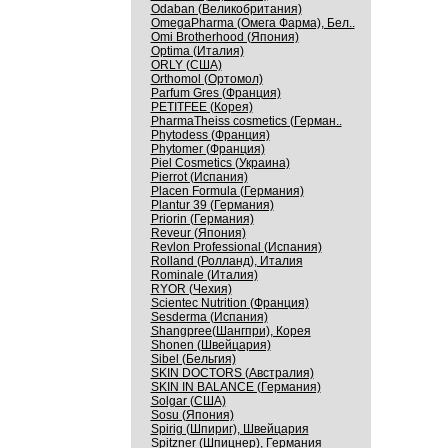
Odaban (Великобритания)
OmegaPharma (Омега Фарма), Бел..
Omi Brotherhood (Япония)
Optima (Италия)
ORLY (США)
Orthomol (Ортомол)
Parfum Gres (Франция)
PETITFEE (Корея)
PharmaTheiss cosmetics (Герман..
Phytodess (Франция)
Phytomer (Франция)
Piel Cosmetics (Украина)
Pierrot (Испания)
Placen Formula (Германия)
Plantur 39 (Германия)
Priorin (Германия)
Reveur (Япония)
Revlon Professional (Испания)
Rolland (Ролланд), Италия
Rominale (Италия)
RYOR (Чехия)
Scientec Nutrition (Франция)
Sesderma (Испания)
Shangpree(Шангпри), Корея
Shonen (Швейцария)
Sibel (Бельгия)
SKIN DOCTORS (Австралия)
SKIN IN BALANCE (Германия)
Solgar (США)
Sosu (Япония)
Spirig (Шпириг), Швейцария
Spitzner (Шпицнер), Германия