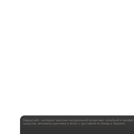
HappyLady - интернет магазин натуральной косметики, лечебной и профе
средства, витамины для кожи и волос с доставкой по Киеву и Украине.