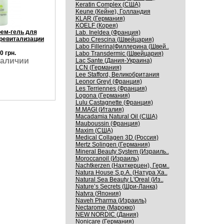
Keratin Complex (США)
Keune (Кейне), Голландия
KLAR (Германия)
KOELF (Корея)
рем-гель для
Lab. Ineldea (Франция)
ревитализации
Labo Crescina (Швейцария)
Labo Fillerina|Филлерина (Швей..
0 грн.
Labo Transdermic (Швейцария)
наличии
Lac Sante (Дания-Украина)
LCN (Германия)
Lee Stafford, Великобритания
Leonor Greyl (Франция)
Les Terriennes (Франция)
Logona (Германия)
Lulu Castagnette (Франция)
M.MAGI (Италия)
Macadamia Natural Oil (США)
Mauboussin (Франция)
Maxim (США)
Medical Collagen 3D (Россия)
Mertz Solingen (Германия)
Mineral Beauty System (Израиль..
Moroccanoil (Израиль)
Nachtkerzen (Нахткерцен), Герм..
Natura House S.p.A. (Натура Ха..
Natural Sea Beauty L'Oreal (Из..
Nature’s Secrets (Шри-Ланка)
Natvra (Япония)
Naveh Pharma (Израиль)
Nectarome (Марокко)
NEW NORDIC (Дания)
Nonicare (Германия)