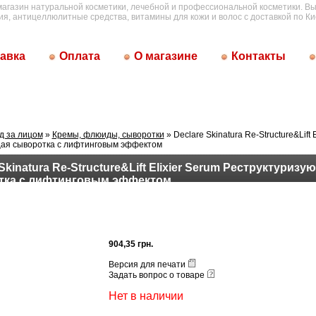
магазин натуральной косметики, лечебной и профессиональной косметики. Вы
ия, антицеллюлитные средства, витамины для кожи и волос с доставкой по Ки
авка
Оплата
О магазине
Контакты
д за лицом
»
Кремы, флюиды, сыворотки
» Declare Skinatura Re-Structure&Lift 
ая сыворотка с лифтинговым эффектом
Skinatura Re-Structure&Lift Elixier Serum Реструктуризу
тка с лифтинговым эффектом
904,35 грн.
Версия для печати
Задать вопрос о товаре
Нет в наличии