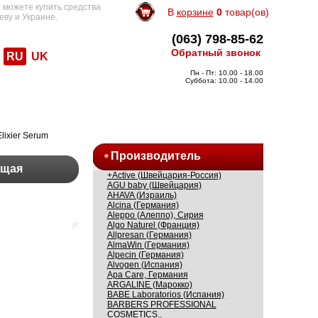
 можете купить средства
В
корзине
0
товар(ов)
еву и Украине.
(063) 798-85-62
Обратный звонок
RU
UK
Пн - Пт: 10.00 - 18.00
Суббота: 10.00 - 14.00
Elixier Serum
Производитель
ющая
+Active (Швейцария-Россия)
AGU baby (Швейцария)
AHAVA (Израиль)
Alcina (Германия)
Aleppo (Алеппо), Сирия
Algo Naturel (Франция)
Allpresan (Германия)
AlmaWin (Германия)
Alpecin (Германия)
Alvogen (Испания)
Apa Care, Германия
ARGALINE (Марокко)
BABE Laboratorios (Испания)
BARBERS PROFESSIONAL
COSMETICS..