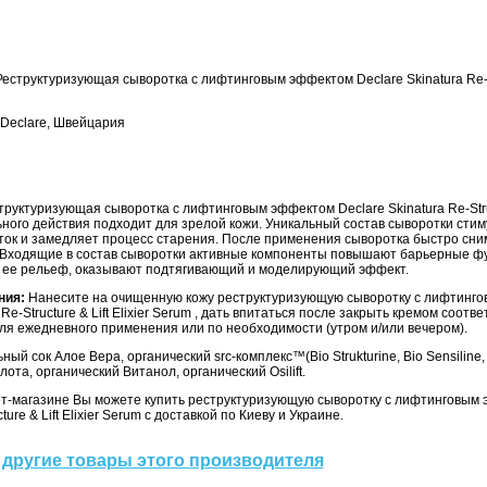
еструктуризующая сыворотка с лифтинговым эффектом Declare Skinatura Re-St
Declare, Швейцария
руктуризующая сыворотка с лифтинговым эффектом Declare Skinatura Re-Structu
ного действия подходит для зрелой кожи. Уникальный состав сыворотки сти
ток и замедляет процесс старения. После применения сыворотка быстро сни
. Входящие в состав сыворотки активные компоненты повышают барьерные ф
 ее рельеф, оказывают подтягивающий и моделирующий эффект.
ния:
Нанесите на очищенную кожу реструктуризующую сыворотку с лифтинг
 Re-Structure & Lift Elixier Serum , дать впитаться после закрыть кремом соот
ля ежедневного применения или по необходимости (утром и/или вечером).
ый сок Алое Вера, органический src-комплекс™(Bio Strukturine, Bio Sensiline, 
ота, органический Витанол, органический Osilift.
т-магазине Вы можете купить реструктуризующую сыворотку с лифтинговым 
ture & Lift Elixier Serum с доставкой по Киеву и Украине.
другие товары этого производителя