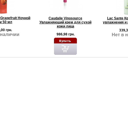
a Grapefruit Ночной
Caudalie Vinosource
Lac Sante К
м 50 мл
Увлажняющий крем для сухой
увлажнения и 
кожи лица
,00 грн.
339,3
 наличии
986,98 грн.
Нет в 