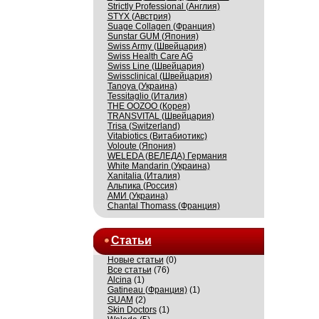
Strictly Professional (Англия)
STYX (Австрия)
Suage Collagen (Франция)
Sunstar GUM (Япония)
Swiss Army (Швейцария)
Swiss Health Care AG
Swiss Line (Швейцария)
Swissсlinical (Швейцария)
Tanoya (Украина)
Tessitaglio (Италия)
THE OOZOO (Корея)
TRANSVITAL (Швейцария)
Trisa (Switzerland)
Vitabiotics (Витабиотикс)
Voloute (Япония)
WELEDA (ВЕЛЕДА) Германия
White Mandarin (Украина)
Xanitalia (Италия)
Альпика (Россия)
АМИ (Украина)
Сhantal Thomass (Франция)
Статьи
Новые статьи
(0)
Все статьи
(76)
Alcina
(1)
Gatineau (Франция)
(1)
GUAM
(2)
Skin Doctors
(1)