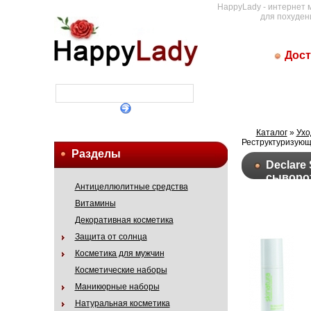
HappyLady - интернет 
для похуден
Дост
Каталог
»
Ухо
Реструктуризующ
Разделы
Declare 
сыворо
Антицеллюлитные средства
Витамины
Декоративная косметика
Защита от солнца
Косметика для мужчин
Косметические наборы
Маникюрные наборы
Натуральная косметика