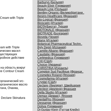
Barburys (Бельгия)
Beauty Elixir (Германия)
Beauty Line (Польша)
Bentley Organic (Великобритани..
Besins Healthcare (Франция)
Cream with Triple
Bio-Logical (Франция)
Bioscalin (Италия)
BIOTA(Биота), Турция
BIOTONALE (Франция)
BIOTRADE (Болгария)
Bioveta (Чехия)
Blanx (Италия)
Botanical Pharmaceutical Techn..
am with Triple
Byly Depil (Испания)
нических масел
Camille Albane (Франция)
уществующих
Caudalie (Франция)
 тройное действие
Certmedica (Германия)
CHI (США)
Choice (Украина)
а область вокруг
CHRISTINA (Израиль)
Eye Contour Cream
Comptoir Sud Pacifique (Франци..
Cosmetex Roland (Япония)
Cosmofarma (Италия)
рганический src-
Crystal (США)
 органическое масло
Declare (Декляре), Швейцария
тана, Очанка,
Decleor (Деклеор) Франция
Delta Studio (Италия)
Demax (Демакс), Япония
Declare Skinatura
DentalPro (Япония)
Dessange (Франция)
Doliva (Германия)
Dr.Gustav Klein (Густав Клейн)