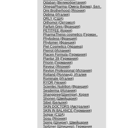
Odaban (Великобритания)
OmegaPharma (Омега Фарма), Бел..
Omi Brotherhood (Япония)
Optima (Италия)
ORLY (США)
Orthomol (Ортомол)
Parfum Gres (Франция)
PETITFEE (Корея)
PharmaTheiss cosmetics (Герман..
Phytodess (Франция)
Phytomer (Франция)
Piel Cosmetics (Украина)
Pierrot (Испания)
Placen Formula (Германия)
Plantur 39 (Германия)
Priorin (Германия)
Reveur (Япония)
Revlon Professional (Испания)
Rolland (Ролланд), Италия
Rominale (Италия)
RYOR (Чехия)
Scientec Nutrition (Франция)
Sesderma (Испания)
Shangpree(Шангпри), Корея
Shonen (Швейцария)
Sibel (Бельгия)
SKIN DOCTORS (Австралия)
SKIN IN BALANCE (Германия)
Solgar (США)
Sosu (Япония)
Spirig (Шпириг), Швейцария
Spitzner (Шпицнер), Германия