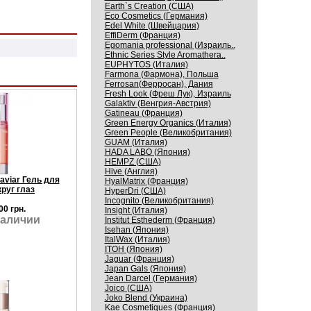
Earth`s Creation (США)
Eco Cosmetics (Германия)
Edel White (Швейцария)
EffiDerm (Франция)
Egomania professional (Израиль..
Ethnic Series Style Aromathera..
EUPHYTOS (Италия)
Farmona (Фармона), Польша
Ferrosan(Ферросан), Дания
Fresh Look (Фреш Лук), Израиль
Galaktiv (Венгрия-Австрия)
Gatineau (Франция)
Green Energy Organics (Италия)
Green People (Великобритания)
GUAM (Италия)
HADA LABO (Япония)
HEMPZ (США)
Hive (Англия)
aviar Гель для
HyalMatrix (Франция)
руг глаз
HyperDri (США)
Incognito (Великобритания)
00 грн.
Insight (Италия)
наличии
Institut Esthederm (Франция)
Isehan (Япония)
ItalWax (Италия)
ITOH (Япония)
Jaguar (Франция)
Japan Gals (Япония)
Jean Darcel (Германия)
Joico (США)
Joko Blend (Украина)
Kaе Cosmеtiques (Франция)