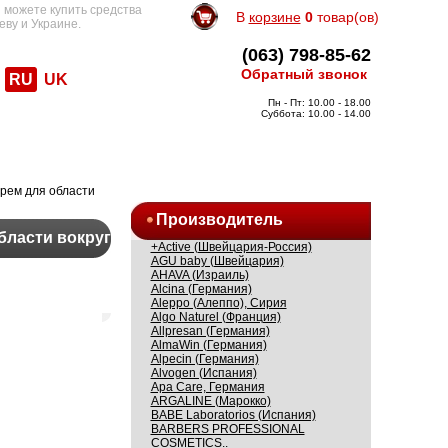
 можете купить средства
В
корзине
0
товар(ов)
еву и Украине.
(063) 798-85-62
Обратный звонок
RU
UK
Пн - Пт: 10.00 - 18.00
Суббота: 10.00 - 14.00
 Крем для области
Производитель
области вокруг
+Active (Швейцария-Россия)
AGU baby (Швейцария)
AHAVA (Израиль)
Alcina (Германия)
Aleppo (Алеппо), Сирия
Algo Naturel (Франция)
Allpresan (Германия)
AlmaWin (Германия)
Alpecin (Германия)
Alvogen (Испания)
Apa Care, Германия
ARGALINE (Марокко)
BABE Laboratorios (Испания)
BARBERS PROFESSIONAL
COSMETICS..