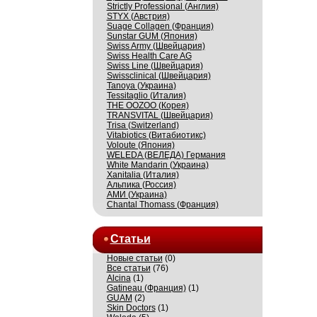
Strictly Professional (Англия)
STYX (Австрия)
Suage Collagen (Франция)
Sunstar GUM (Япония)
Swiss Army (Швейцария)
Swiss Health Care AG
Swiss Line (Швейцария)
Swissсlinical (Швейцария)
Tanoya (Украина)
Tessitaglio (Италия)
THE OOZOO (Корея)
TRANSVITAL (Швейцария)
Trisa (Switzerland)
Vitabiotics (Витабиотикс)
Voloute (Япония)
WELEDA (ВЕЛЕДА) Германия
White Mandarin (Украина)
Xanitalia (Италия)
Альпика (Россия)
АМИ (Украина)
Сhantal Thomass (Франция)
Статьи
Новые статьи
(0)
Все статьи
(76)
Alcina
(1)
Gatineau (Франция)
(1)
GUAM
(2)
Skin Doctors
(1)