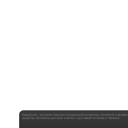
HappyLady - интернет магазин натуральной косметики, лечебной и профе
средства, витамины для кожи и волос с доставкой по Киеву и Украине.