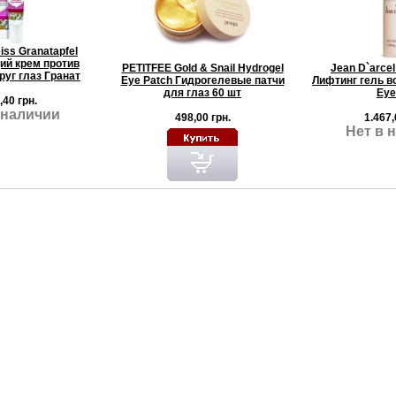
iss Granatapfel
й крем против
PETITFEE Gold & Snail Hydrogel
Jean D`arcel
руг глаз Гранат
Eye Patch Гидрогелевые патчи
Лифтинг гель вок
для глаз 60 шт
Eye
,40 грн.
 наличии
498,00 грн.
1.467,
Нет в 