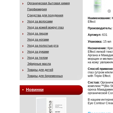
Органическая бытовая химия
Парфюмерия
Средства для похудения
Наименование:
К
Уход за волосами
Effect
Уход за кожей вокруг глаз
Производитель:
Уход за лицом
Артикул:
631
Уход за ногами
Упаковка:
15 мл
Уход за полостью рта
Назначение:
Крем
Effect легкой те
Уход за руками
Аргана и Макада
Уход за телом
морщин и мелких 
на кожу: увлажня
Эфирные масла
Способ примене
Товары для детей
глаз (утром и/ил
with Triple Effect.
Товары для беременных
Состав:
Органиче
комплекс™(Bio Str
Новинки
ореха Макадамии,
органической Со
В нашем интернет
Eye Contour Cream