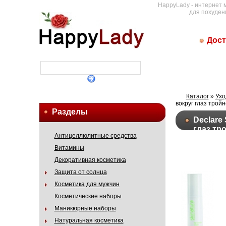
HappyLady - интернет 
для похуден
Дост
Каталог
»
Ухо
вокруг глаз трой
Разделы
Declare 
глаз тр
Антицеллюлитные средства
Витамины
Декоративная косметика
Защита от солнца
Косметика для мужчин
Косметические наборы
Маникюрные наборы
Натуральная косметика