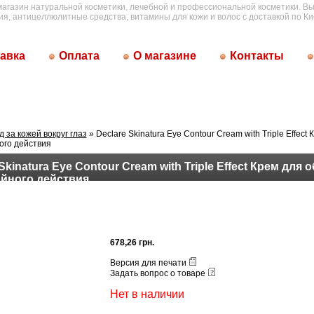
магазин натуральной косметики, лечебной и профессиональной косметики. Вы
ия, антицеллюлитные средства, витамины для кожи и волос с доставкой по Ки
авка
Оплата
О магазине
Контакты
д за кожей вокруг глаз
» Declare Skinatura Eye Contour Cream with Triple Effect
ного действия
Skinatura Eye Contour Cream with Triple Effect Крем для 
ойного действия
678,26 грн.
Версия для печати
Задать вопрос о товаре
Нет в наличии