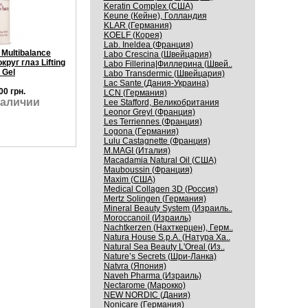
Keratin Complex (США)
Keune (Кейне), Голландия
KLAR (Германия)
KOELF (Корея)
Lab. Ineldea (Франция)
 Multibalance
Labo Crescina (Швейцария)
руг глаз Lifting
Labo Fillerina|Филлерина (Швей..
 Gel
Labo Transdermic (Швейцария)
Lac Sante (Дания-Украина)
00 грн.
LCN (Германия)
наличии
Lee Stafford, Великобритания
Leonor Greyl (Франция)
Les Terriennes (Франция)
Logona (Германия)
Lulu Castagnette (Франция)
M.MAGI (Италия)
Macadamia Natural Oil (США)
Mauboussin (Франция)
Maxim (США)
Medical Collagen 3D (Россия)
Mertz Solingen (Германия)
Mineral Beauty System (Израиль..
Moroccanoil (Израиль)
Nachtkerzen (Нахткерцен), Герм..
Natura House S.p.A. (Натура Ха..
Natural Sea Beauty L'Oreal (Из..
Nature’s Secrets (Шри-Ланка)
Natvra (Япония)
Naveh Pharma (Израиль)
Nectarome (Марокко)
NEW NORDIC (Дания)
Nonicare (Германия)