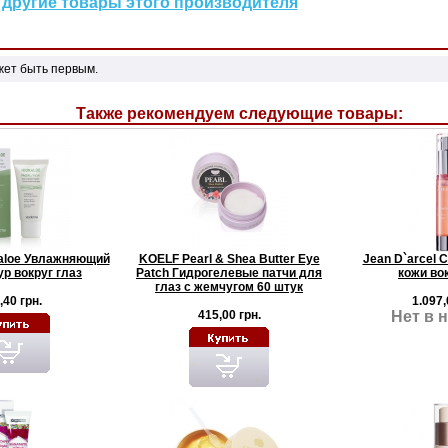
другие товары этого производителя
жет быть первым.
Также рекомендуем следующие товары:
aloe Увлажняющий
KOELF Pearl & Shea Butter Eye
Jean D`arcel C
ур вокруг глаз
Patch Гидрогелевые патчи для
кожи вок
глаз с жемчугом 60 штук
,40 грн.
1.097,
415,00 грн.
Нет в 