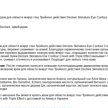
рем для области вокруг глаз Тройного действия Declare Skinatura Eye Contour 
Declare, Швейцария
 для области вокруг глаз Тройного действия Declare Skinatura Eye Contour Cre
кстуры, бережно ухаживает за кожей. Благодаря гармоничному сочетанию орга
мия бережно выравнивают нежную кожу вокруг глаз, сокращают количество с
линий. Крем Declare Skinatura Eye Contour Cream with Triple Effect оказывает
ет, снимает отечность и успокаивает. Подходит для любого типа кожи.
ния:
После очищения нанесите нежными похлопывающими движениями крем н
и вечером) крем для области вокруг глаз Тройного действия Declare Skinatura 
ское масло Аргана, органическое масло Кокоса, натуральный сок Алое Вера, о
ukturine, Bio Sensiline, Ectoin), гиалуроновая кислота, органический Витанол,
 органическое масло дерева Ши, органический каштан, экстракт конского каш
лодки.
-магазине Вы можете купить крем для области вокруг глаз Тройного действия 
 with Triple Effect с доставкой по Киеву и Украине.