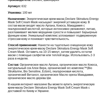
Производитель:
Declare, Швейцария
Артикул:
632
Упаковка:
100 мл
Назначение:
Энергетическая крем-маска Declare Skinatura Energy
Mask Soft Cream Mask насыщает энергией уставшую кожу. В
состав маски входят масло Аргана, Кокоса, Макадамия с
гиалуроновой кислотой, которые интенсивно увлажняют, питаю,
разглаживают мелкие морщинки сухости и повышают барьерные
функции кожи. Уникальный комплекс успокаивает подверженную
стрессам кожу и понижает чувствительность.
Способ применения:
Нанести на тщательно очищенную кожу
энергетическою крем-маску Declare Skinatura Energy Mask Soft
Cream Mask. Оставить на 10-15 минут, затем удалить остатки
маски с помощью салфетки или теплой воды. Использовать 2-3
раза в неделю.
Состав:
Органическое масло Аргана, органическое масло Кокоса,
натуральный сок Алое Вера, органический src-комплекс™(Bio
Strukturine, Bio Sensiline, Ectoin), гиалуроновая кислота,
органический Витанол, органическое Масло ореха Макадамии,
органическое масло дерева Ши.
В нашем интернет-магазине Вы можете купить энергетическую
крем-маску Declare Skinatura Energy Mask Soft Cream Mask с
доставкой по Киеву и Украине.