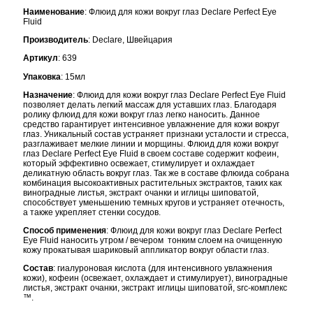
Наименование
: Флюид для кожи вокруг глаз Declare Perfect Eye
Fluid
Производитель
: Declare, Швейцария
Артикул
: 639
Упаковка
: 15мл
Назначение
: Флюид для кожи вокруг глаз Declare Perfect Eye Fluid
позволяет делать легкий массаж для уставших глаз. Благодаря
ролику флюид для кожи вокруг глаз легко наносить. Данное
средство гарантирует интенсивное увлажнение для кожи вокруг
глаз. Уникальный состав устраняет признаки усталости и стресса,
разглаживает мелкие линии и морщины. Флюид для кожи вокруг
глаз Declare Perfect Eye Fluid в своем составе содержит кофеин,
который эффективно освежает, стимулирует и охлаждает
деликатную область вокруг глаз. Так же в составе флюида собрана
комбинация высокоактивных растительных экстрактов, таких как
виноградные листья, экстракт очанки и иглицы шиповатой,
способствует уменьшению темных кругов и устраняет отечность,
а также укрепляет стенки сосудов.
Способ применения
: Флюид для кожи вокруг глаз Declare Perfect
Eye Fluid наносить утром / вечером тонким слоем на очищенную
кожу прокатывая шариковый аппликатор вокруг области глаз.
Состав
: гиалуроновая кислота (для интенсивного увлажнения
кожи), кофеин (освежает, охлаждает и стимулирует), виноградные
листья, экстракт очанки, экстракт иглицы шиповатой, src-комплекс
™.