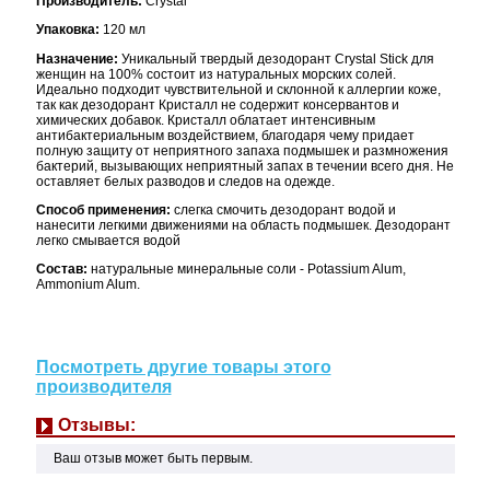
Производитель:
Crystal
Упаковка:
120 мл
Назначение:
Уникальный твердый дезодорант Crystal Stick для
женщин на 100% состоит из натуральных морских солей.
Идеально подходит чувствительной и склонной к аллергии коже,
так как дезодорант Кристалл не содержит консервантов и
химических добавок. Кристалл облатает интенсивным
антибактериальным воздействием, благодаря чему придает
полную защиту от неприятного запаха подмышек и размножения
бактерий, вызывающих неприятный запах в течении всего дня. Не
оставляет белых разводов и следов на одежде.
Способ применения:
слегка смочить дезодорант водой и
нанесити легкими движениями на область подмышек. Дезодорант
легко смывается водой
Состав:
натуральные минеральные соли - Potassium Alum,
Ammonium Alum.
Посмотреть другие товары этого
производителя
Отзывы:
Ваш отзыв может быть первым.