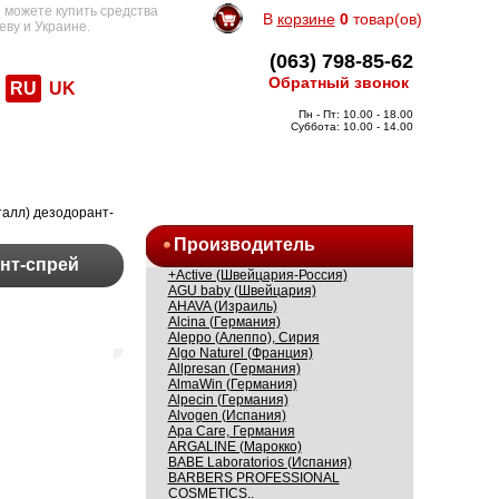
 можете купить средства
В
корзине
0
товар(ов)
еву и Украине.
(063) 798-85-62
Обратный звонок
RU
UK
Пн - Пт: 10.00 - 18.00
Суббота: 10.00 - 14.00
сталл) дезодорант-
Производитель
ант-спрей
+Active (Швейцария-Россия)
AGU baby (Швейцария)
AHAVA (Израиль)
Alcina (Германия)
Aleppo (Алеппо), Сирия
Algo Naturel (Франция)
Allpresan (Германия)
AlmaWin (Германия)
Alpecin (Германия)
Alvogen (Испания)
Apa Care, Германия
ARGALINE (Марокко)
BABE Laboratorios (Испания)
BARBERS PROFESSIONAL
COSMETICS..