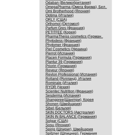
Odaban (Великобритания)
OmegaPharma (Омега Фарма), Бел..
Omi Brotherhood (Япония)
Optima (Италия)
ORLY (США)
Orthomol (Ортомол)
Parfum Gres (Франция)
PETITFEE (Корея)
PharmaTheiss cosmetics (Герман..
Phytodess (Франция)
Phytomer (Франция)
Piel Cosmetics (Украина)
Pierrot (Испания)
Placen Formula (Германия)
Plantur 39 (Германия)
Priorin (Германия)
Reveur (Япония)
Revlon Professional (Испания)
Rolland (Ролланд), Италия
Rominale (Италия)
RYOR (Чехия)
Scientec Nutrition (Франция)
Sesderma (Испания)
Shangpree(Шангпри), Корея
Shonen (Швейцария)
Sibel (Бельгия)
SKIN DOCTORS (Австралия)
SKIN IN BALANCE (Германия)
Solgar (США)
Sosu (Япония)
Spirig (Шпириг), Швейцария
Spitzner (Шпицнер), Германия