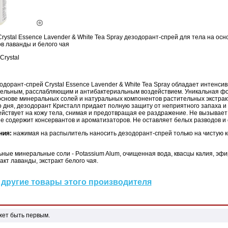
rystal Essence Lavender & White Tea Spray дезодорант-спрей для тела на ос
ов лаванды и белого чая
Crystal
одорант-спрей Crystal Essence Lavender & White Tea Spray обладает интенси
ельным, расслабляющим и антибактериальным воздействием. Уникальная ф
основе минеральных солей и натуральных компонентов растительных экстрак
 дня, дезодорант Кристалл придает полную защиту от неприятного запаха и 
йствует на кожу тела, снимая и предотвращая ее раздражение. Не вызывает
 не содержит консервантов и ароматизаторов. Не оставляет белых разводов и
ния:
нажимая на распылитель наносить дезодорант-спрей только на чистую к
ные минеральные соли - Potassium Alum, очищенная вода, квасцы калия, эф
акт лаванды, экстракт белого чая.
другие товары этого производителя
жет быть первым.