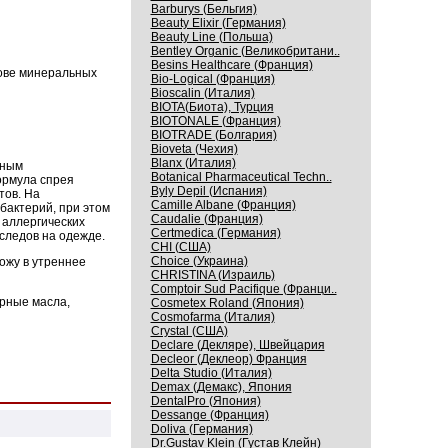
Barburys (Бельгия)
Beauty Elixir (Германия)
Beauty Line (Польша)
Bentley Organic (Великобритани..
Besins Healthcare (Франция)
нове минеральных
Bio-Logical (Франция)
Bioscalin (Италия)
BIOTA(Биота), Турция
BIOTONALE (Франция)
BIOTRADE (Болгария)
Bioveta (Чехия)
Blanx (Италия)
вным
Botanical Pharmaceutical Techn..
ормула спрея
Byly Depil (Испания)
тов. На
Camille Albane (Франция)
бактерий, при этом
Caudalie (Франция)
 аллергических
Certmedica (Германия)
 следов на одежде.
CHI (США)
Choice (Украина)
ожу в утреннее
CHRISTINA (Израиль)
Comptoir Sud Pacifique (Франци..
ирные масла,
Cosmetex Roland (Япония)
Cosmofarma (Италия)
Crystal (США)
Declare (Декляре), Швейцария
Decleor (Деклеор) Франция
Delta Studio (Италия)
Demax (Демакс), Япония
DentalPro (Япония)
Dessange (Франция)
Doliva (Германия)
Dr.Gustav Klein (Густав Клейн)