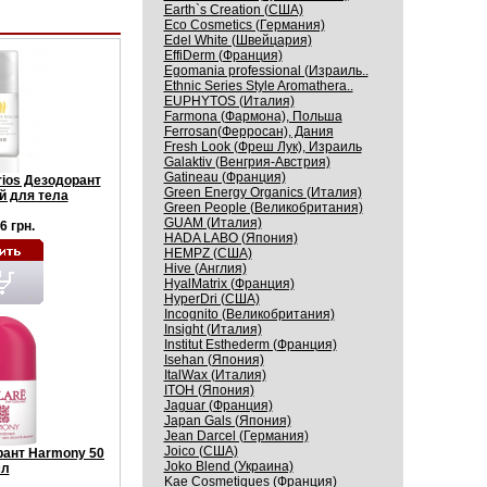
Earth`s Creation (США)
Eco Cosmetics (Германия)
Edel White (Швейцария)
EffiDerm (Франция)
Egomania professional (Израиль..
Ethnic Series Style Aromathera..
EUPHYTOS (Италия)
Farmona (Фармона), Польша
Ferrosan(Ферросан), Дания
Fresh Look (Фреш Лук), Израиль
Galaktiv (Венгрия-Австрия)
Gatineau (Франция)
ios Дезодорант
Green Energy Organics (Италия)
 для тела
Green People (Великобритания)
GUAM (Италия)
6 грн.
HADA LABO (Япония)
HEMPZ (США)
Hive (Англия)
HyalMatrix (Франция)
HyperDri (США)
Incognito (Великобритания)
Insight (Италия)
Institut Esthederm (Франция)
Isehan (Япония)
ItalWax (Италия)
ITOH (Япония)
Jaguar (Франция)
Japan Gals (Япония)
Jean Darcel (Германия)
Joico (США)
рант Harmony 50
Joko Blend (Украина)
л
Kaе Cosmеtiques (Франция)