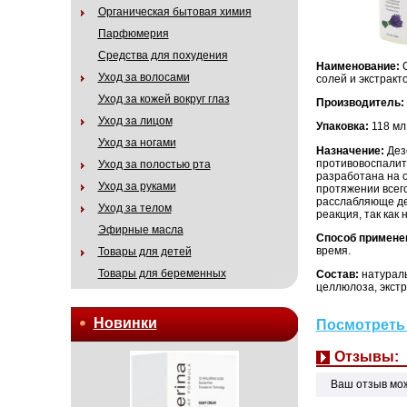
Органическая бытовая химия
Парфюмерия
Средства для похудения
Наименование:
C
Уход за волосами
солей и экстракт
Уход за кожей вокруг глаз
Производитель:
Уход за лицом
Упаковка:
118 мл
Уход за ногами
Назначение:
Дез
противовоспалит
Уход за полостью рта
разработана на 
Уход за руками
протяжении всего
расслабляюще де
Уход за телом
реакция, так как
Эфирные масла
Способ примене
время.
Товары для детей
Товары для беременных
Состав:
натураль
целлюлоза, экстр
Новинки
Посмотреть 
Отзывы:
Ваш отзыв мо