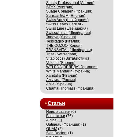
Strictly Professional (Англия)
STYX (Австрия)
Suage Collagen (Франция)
Sunstar GUM (Япония)
Swiss Army (Швейцария)
Swiss Health Care AG
Swiss Line (Швейцария)
Swissсlinical (Швейцария)
Tanoya (Украина)
Tessitaglio (Италия)
THE OOZOO (Корея)
TRANSVITAL (Швейцария)
Trisa (Switzerland)
Vitabiotics (Витабиотикс)
Voloute (Япония)
WELEDA (ВЕЛЕДА) Германия
White Mandarin (Украина)
Xanitalia (Италия)
Альпика (Россия)
АМИ (Украина)
Сhantal Thomass (Франция)
Статьи
Новые статьи
(0)
Все статьи
(76)
Alcina
(1)
Gatineau (Франция)
(1)
GUAM
(2)
Skin Doctors
(1)