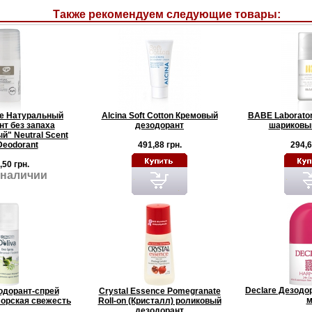
Также рекомендуем следующие товары:
le Натуральный
Alcina Soft Cotton Кремовый
BABE Laborator
нт без запаха
дезодорант
шариковый
й" Neutral Scent
Deodorant
491,88 грн.
294,6
,50 грн.
 наличии
Declare Дезодо
зодорант-спрей
Crystal Essence Pomegranate
м
орская свежесть
Roll-on (Кристалл) роликовый
дезодорант