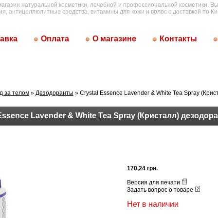
магазин натуральной косметики, лечебной и профессиональной косметики. Вы
ия, антицеллюлитные средства, витамины для кожи и волос с доставкой по Ки
авка
Оплата
О магазине
Контакты
д за телом
»
Дезодоранты
» Crystal Essence Lavender & White Tea Spray (Кри
 Essence Lavender & White Tea Spray (Кристалл) дезодор
170,24 грн.
Версия для печати
Задать вопрос о товаре
Нет в наличии