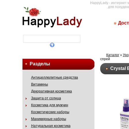
HappyLady - интернет 
для похуден
Дост
Каталог
»
Ухо
спрей
Разделы
Crystal
Антицеллюлитные средства
Витамины
Декоративная косметика
Защита от солнца
Косметика для мужчин
Косметические наборы
Маникюрные наборы
Натуральная косметика