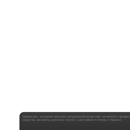
HappyLady - интернет магазин натуральной косметики, лечебной и профе
средства, витамины для кожи и волос с доставкой по Киеву и Украине.