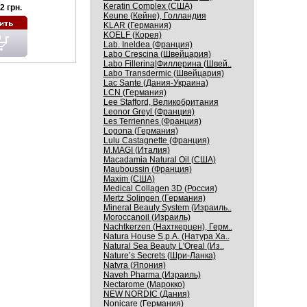
Keratin Complex (США)
2 грн.
Keune (Кейне), Голландия
KLAR (Германия)
KOELF (Корея)
Lab. Ineldea (Франция)
Labo Crescina (Швейцария)
Labo Fillerina|Филлерина (Швей..
Labo Transdermic (Швейцария)
Lac Sante (Дания-Украина)
LCN (Германия)
Lee Stafford, Великобритания
Leonor Greyl (Франция)
Les Terriennes (Франция)
Logona (Германия)
Lulu Castagnette (Франция)
M.MAGI (Италия)
Macadamia Natural Oil (США)
Mauboussin (Франция)
Maxim (США)
Medical Collagen 3D (Россия)
Mertz Solingen (Германия)
Mineral Beauty System (Израиль..
Moroccanoil (Израиль)
Nachtkerzen (Нахткерцен), Герм..
Natura House S.p.A. (Натура Ха..
Natural Sea Beauty L'Oreal (Из..
Nature’s Secrets (Шри-Ланка)
Natvra (Япония)
Naveh Pharma (Израиль)
Nectarome (Марокко)
NEW NORDIC (Дания)
Nonicare (Германия)