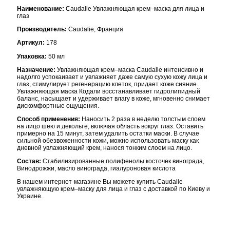
Наименование:
Caudalie Увлажняющая крем–маска для лица и
глаз
Производитель:
Caudalie, Франция
Артикул:
178
Упаковка:
50 мл
Назначение:
Увлажняющая крем–маска Caudalie интенсивно и
надолго успокаивает и увлажняет даже самую сухую кожу лица и
глаз, стимулирует регенерацию клеток, придает коже сияние.
Увлажняющая маска Кодали восстанавливает гидролипидный
баланс, насыщает и удерживает влагу в коже, мгновенно снимает
дискомфортные ощущения.
Способ применения:
Наносить 2 раза в неделю толстым слоем
на лицо шею и декольте, включая область вокруг глаз. Оставить
примерно на 15 минут, затем удалить остатки маски. В случае
сильной обезвоженности кожи, можно использовать маску как
дневной увлажняющий крем, нанося тонким слоем на лицо.
Состав:
Cтабилизированные полифенолы косточек винограда,
Винодрожжи, масло винограда, гиалуроновая кислота
В нашем интернет-магазине Вы можете купить Caudalie
увлажняющую крем–маску для лица и глаз с доставкой по Киеву и
Украине.