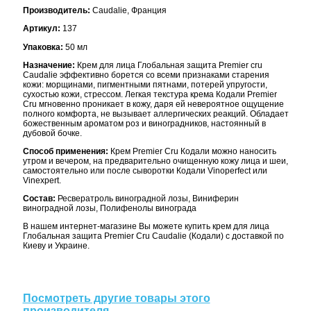
Производитель:
Caudalie, Франция
Артикул:
137
Упаковка:
50 мл
Назначение:
Крем для лица Глобальная защита Premier cru
Caudalie эффективно борется со всеми признаками старения
кожи: морщинами, пигментными пятнами, потерей упругости,
сухостью кожи, стрессом. Легкая текстура крема Кодали Premier
Cru мгновенно проникает в кожу, даря ей невероятное ощущение
полного комфорта, не вызывает аллергических реакций. Обладает
божественным ароматом роз и виноградников, настоянный в
дубовой бочке.
Способ применения:
Крем Premier Cru Кодали можно наносить
утром и вечером, на предварительно очищенную кожу лица и шеи,
самостоятельно или после сыворотки Кодали Vinoperfect или
Vinexpert.
Состав:
Ресвератроль виноградной лозы, Виниферин
виноградной лозы, Полифенолы винограда
В нашем интернет-магазине Вы можете купить крем для лица
Глобальная защита Premier Cru Caudalie (Кодали) с доставкой по
Киеву и Украине.
Посмотреть другие товары этого
производителя