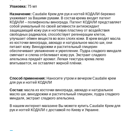
Упаковка:
75 мл
Назначение:
Caudalie Крем для рук и ногтей КОДАЛИ бережно
ухаживает за Вашими руками. В состав крема входит патент
КОДАЛИ – полифенолы винограда. Патент КОДАЛИ представляет
собой уникальный по своей активности антиоксидант
защищающий кожу рук и ногтевую пластину от воздействия
свободных радикалов, способствует регенерации клеток,
улучшает обмен веществ во всех слоях кожи. В крем входят масла
из косточки винограда, авокадо и натуральное масло ши, они
питают кожу. Винодрожжи и растительный глицерин
обеспечивают увлажнение и укрепление. Пудра сладкого миндаля
смягчает и слегка отбеливает кожу рук. Экстракт сладкого
апельсина придаёт аромат. Легкая текстура крема легко
впитывается, не оставляет жирной плёнки.
Способ применения:
Наносите утром и вечером Caudalie крем
для рук и ногтей КОДАЛИ
Состав:
масла из косточки винограда, авокадо и натуральное
масло ши, винодрожжи и растительный глицерин, пудра сладкого
миндаля, экстракт сладкого апельсина.
В нашем интернет-магазине Вы можете купить Caudalie Крем для
рук и ногтей КОДАЛИ с доставкой по Киеву и Украине.