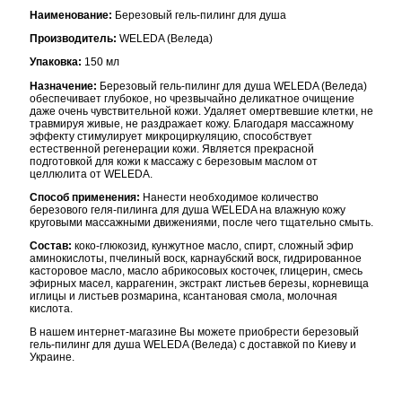
Наименование:
Березовый гель-пилинг для душа
Производитель:
WELEDA (Веледа)
Упаковка:
150 мл
Назначение:
Березовый гель-пилинг для душа WELEDA (Веледа)
обеспечивает глубокое, но чрезвычайно деликатное очищение
даже очень чувствительной кожи. Удаляет омертвевшие клетки, не
травмируя живые, не раздражает кожу. Благодаря массажному
эффекту стимулирует микроциркуляцию, способствует
естественной регенерации кожи. Является прекрасной
подготовкой для кожи к массажу с березовым маслом от
целлюлита от WELEDA.
Способ применения:
Нанести необходимое количество
березового геля-пилинга для душа WELEDA на влажную кожу
круговыми массажными движениями, после чего тщательно смыть.
Состав:
коко-глюкозид, кунжутное масло, спирт, сложный эфир
аминокислоты, пчелиный воск, карнаубский воск, гидрированное
касторовое масло, масло абрикосовых косточек, глицерин, смесь
эфирных масел, каррагенин, экстракт листьев березы, корневища
иглицы и листьев розмарина, ксантановая смола, молочная
кислота.
В нашем интернет-магазине Вы можете приобрести березовый
гель-пилинг для душа WELEDA (Веледа) с доставкой по Киеву и
Украине.