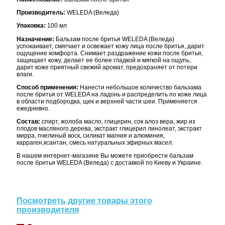
Производитель:
WELEDA (Веледа)
Упаковка:
100 мл
Назначение:
Бальзам после бритья WELEDA (Веледа)
успокаивает, смягчает и освежает кожу лица после бритья, дарит
ощущение комфорта. Снимает раздражение кожи после бритья,
защищает кожу, делает ее более гладкой и мягкой на ощупь,
дарит коже приятный свежий аромат, предохраняет от потери
влаги.
Способ применения:
Нанести небольшое количество бальзама
после бритья от WELEDA на ладонь и распределить по коже лица
в области подбородка, щек и верхней части шеи. Применяется
ежедневно.
Состав:
спирт, жолоба масло, глицерин, сок алоэ вера, жир из
плодов масляного дерева, экстракт глицерил линолеат, экстракт
мирра, пчелиный воск, силикат магния и алюминия,
карраген,ксантан, смесь натуральных эфирных масел.
В нашем интернет-магазине Вы можете приобрести бальзам
после бритья WELEDA (Веледа) с доставкой по Киеву и Украине.
Посмотреть другие товары этого
производителя