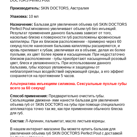
DOCTORS Perfect Pout
Производитель:
SKIN DOCTORS, Австралия
Упаковка:
10 мл
Назначение:
Бальзам для увеличения объема губ SKIN DOCTORS
Perfect Pout мгновенно увеличивает объем губ без инъекций.
Результат применения данного бальзама зависит от того,
насколько близко к поверхности губ расположены кровеносные
каппиляры. При их близком расположении - примерно через 60
секунд после нанесения бальзама капилляры расширяются, и
кровь приливает к губам, увеличивая их в объеме, делая их более
пухлыми, их цвет более ярким и насыщенным. При недостаточно
близком расположении - губы приобретают насыщенный розовый
цвет, блеск и увлажненность. При использовании данного
бальзама, губы хорошо увлажнены и защищены от
неблагоприятных воздействий окружающей среды, а его эффект
сохраняется на протяжении 5 часов.
Альтернатива инъекциям силикона. Сексуальные пухлые губы
всего за 60 секунд!
Способ применения:
Предварительно очистить губы.
Скользящими движени- ями нанести бальзам для увеличения
объема губ от SKIN DOCTORS на губы при помощи специального
аппликатора точно так же, как при применении обычного блеска
для губ.
Состав:
Л-Аргинин, пальмитат, масло листьев корицы.
В нашем интернет-магазине Вы можете купить бальзам для
увеличения объема губ SKIN DOCTORS Perfect Pout с доставкой