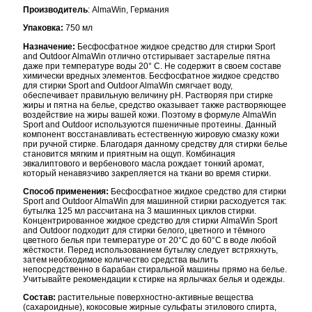
Производитель
: AlmaWin, Германия
Упаковка:
750 мл
Назначение:
Бесфосфатное жидкое средство для стирки Sport
and Outdoor AlmaWin отлично отстирывает застарелые пятна
даже при температуре воды 20° С. Не содержит в своем составе
химически вредных элементов. Бесфосфатное жидкое средство
для стирки Sport and Outdoor AlmaWin смягчает воду,
обеспечивает правильную величину рН. Растворяя при стирке
жиры и пятна на белье, средство оказывает также растворяющее
воздействие на жиры вашей кожи. Поэтому в формуле AlmaWin
Sport and Outdoor используются пшеничные протеины. Данный
компонент восстанавливать естественную жировую смазку кожи
при ручной стирке. Благодаря данному средству для стирки белье
становится мягким и приятным на ощуп. Комбинация
эвкалиптового и вербенового масла рождает тонкий аромат,
который ненавязчиво закрепляется на ткани во время стирки.
Способ применения:
Бесфосфатное жидкое средство для стирки
Sport and Outdoor AlmaWin для машинной стирки расходуется так:
бутылка 125 мл рассчитана на 3 машинных циклов стирки.
Концентрированное жидкое средство для стирки AlmaWin Sport
and Outdoor подходит для стирки белого, цветного и тёмного
цветного белья при температуре от 20°С до 60°С в воде любой
жёсткости. Перед использованием бутылку следует встряхнуть,
затем необходимое количество средства вылить
непосредственно в барабан стиральной машины прямо на белье.
Учитывайте рекомендации к стирке на ярлычках белья и одежды.
Состав:
растительные поверхностно-активные вещества
(сахароидные), кокосовые жирные сульфаты этилового спирта,