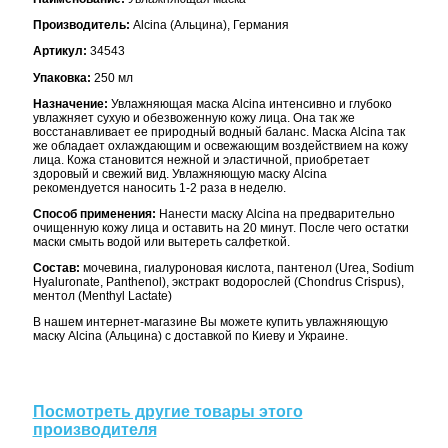
Производитель:
Alcina (Альцина), Германия
Артикул:
34543
Упаковка:
250 мл
Назначение:
Увлажняющая маска Alcina интенсивно и глубоко
увлажняет сухую и обезвоженную кожу лица. Она так же
восстанавливает ее природный водный баланс. Маска Alcina так
же обладает охлаждающим и освежающим воздействием на кожу
лица. Кожа становится нежной и эластичной, приобретает
здоровый и свежий вид. Увлажняющую маску Alcina
рекомендуется наносить 1-2 раза в неделю.
Способ применения:
Нанести маску Alcina на предварительно
очищенную кожу лица и оставить на 20 минут. После чего остатки
маски смыть водой или вытереть салфеткой.
Состав:
мочевина, гиалуроновая кислота, пантенол (Urea, Sodium
Hyaluronate, Panthenol), экстракт водорослей (Chondrus Crispus),
ментол (Menthyl Lactate)
В нашем интернет-магазине Вы можете купить увлажняющую
маску Alcina (Альцина) с доставкой по Киеву и Украине.
Посмотреть другие товары этого
производителя