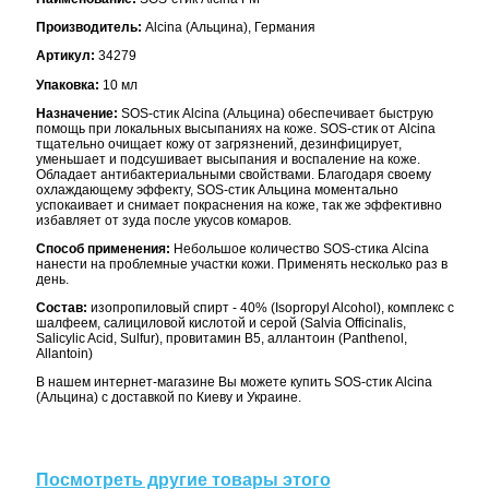
Производитель:
Alcina (Альцина), Германия
Артикул:
34279
Упаковка:
10 мл
Назначение:
SOS-стик Alcina (Альцина) обеспечивает быструю
помощь при локальных высыпаниях на коже. SOS-стик от Alcina
тщательно очищает кожу от загрязнений, дезинфицирует,
уменьшает и подсушивает высыпания и воспаление на коже.
Обладает антибактериальными свойствами. Благодаря своему
охлаждающему эффекту, SOS-стик Альцина моментально
успокаивает и снимает покраснения на коже, так же эффективно
избавляет от зуда после укусов комаров.
Способ применения:
Небольшое количество SOS-стика Alcina
нанести на проблемные участки кожи. Применять несколько раз в
день.
Состав:
изопропиловый спирт - 40% (Isopropyl Alcohol), комплекс с
шалфеем, салициловой кислотой и серой (Salvia Officinalis,
Salicylic Acid, Sulfur), провитамин В5, аллантоин (Panthenol,
Allantoin)
В нашем интернет-магазине Вы можете купить SOS-стик Alcina
(Альцина) с доставкой по Киеву и Украине.
Посмотреть другие товары этого