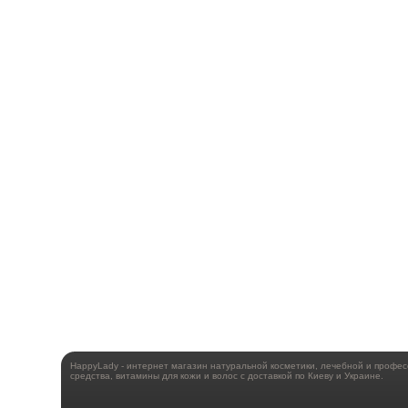
HappyLady - интернет магазин натуральной косметики, лечебной и профе
средства, витамины для кожи и волос с доставкой по Киеву и Украине.