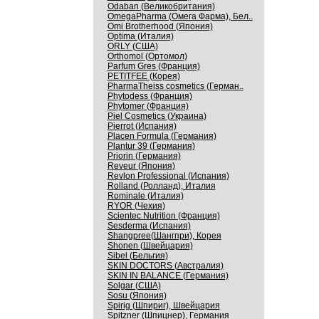
Odaban (Великобритания)
OmegaPharma (Омега Фарма), Бел..
Omi Brotherhood (Япония)
Optima (Италия)
ORLY (США)
Orthomol (Ортомол)
Parfum Gres (Франция)
PETITFEE (Корея)
PharmaTheiss cosmetics (Герман..
Phytodess (Франция)
Phytomer (Франция)
Piel Cosmetics (Украина)
Pierrot (Испания)
Placen Formula (Германия)
Plantur 39 (Германия)
Priorin (Германия)
Reveur (Япония)
Revlon Professional (Испания)
Rolland (Ролланд), Италия
Rominale (Италия)
RYOR (Чехия)
Scientec Nutrition (Франция)
Sesderma (Испания)
Shangpree(Шангпри), Корея
Shonen (Швейцария)
Sibel (Бельгия)
SKIN DOCTORS (Австралия)
SKIN IN BALANCE (Германия)
Solgar (США)
Sosu (Япония)
Spirig (Шпириг), Швейцария
Spitzner (Шпицнер), Германия