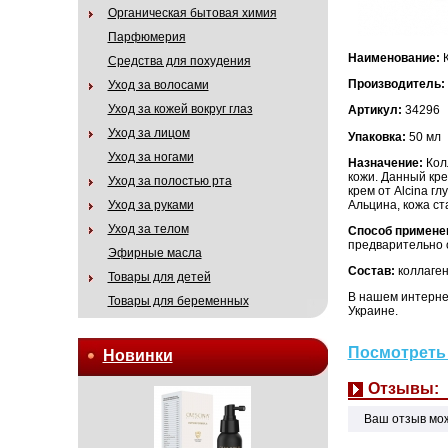
Органическая бытовая химия
Парфюмерия
Наименование:
К
Средства для похудения
Производитель:
Уход за волосами
Уход за кожей вокруг глаз
Артикул:
34296
Уход за лицом
Упаковка:
50 мл
Уход за ногами
Назначение:
Колл
кожи. Данный кр
Уход за полостью рта
крем от Alcina г
Альцина, кожа ст
Уход за руками
Уход за телом
Способ примене
предварительно о
Эфирные масла
Состав:
коллаген
Товары для детей
В нашем интернет
Товары для беременных
Украине.
Посмотреть 
Новинки
Отзывы:
Ваш отзыв мо