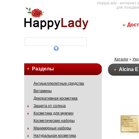
HappyLady - интернет 
для похуден
Дост
Каталог
»
Ухо
Разделы
Alcina 
Антицеллюлитные средства
Витамины
Декоративная косметика
Защита от солнца
Косметика для мужчин
Косметические наборы
Маникюрные наборы
Натуральная косметика