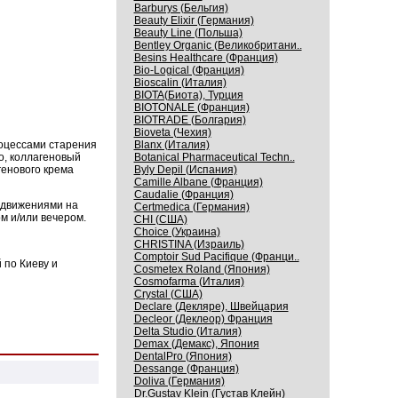
Barburys (Бельгия)
Beauty Elixir (Германия)
Beauty Line (Польша)
Bentley Organic (Великобритани..
Besins Healthcare (Франция)
Bio-Logical (Франция)
Bioscalin (Италия)
BIOTA(Биота), Турция
BIOTONALE (Франция)
BIOTRADE (Болгария)
Bioveta (Чехия)
роцессами старения
Blanx (Италия)
о, коллагеновый
Botanical Pharmaceutical Techn..
генового крема
Byly Depil (Испания)
Camille Albane (Франция)
Caudalie (Франция)
 движениями на
Certmedica (Германия)
м и/или вечером.
CHI (США)
Choice (Украина)
CHRISTINA (Израиль)
Comptoir Sud Pacifique (Франци..
 по Киеву и
Cosmetex Roland (Япония)
Cosmofarma (Италия)
Crystal (США)
Declare (Декляре), Швейцария
Decleor (Деклеор) Франция
Delta Studio (Италия)
Demax (Демакс), Япония
DentalPro (Япония)
Dessange (Франция)
Doliva (Германия)
Dr.Gustav Klein (Густав Клейн)