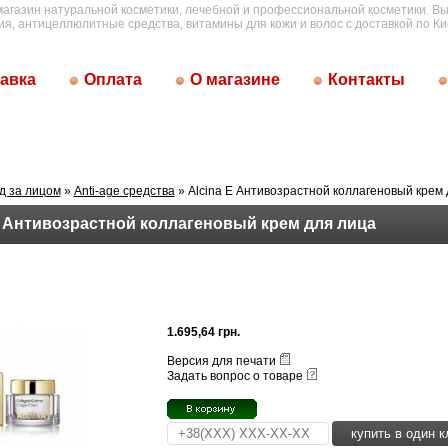
магазин натуральной косметики, лечебной и профессиональной косметики. Вы
ия, антицеллюлитные средства, витамины для кожи и волос с доставкой по Ки
авка
Оплата
О магазине
Контакты
д за лицом
»
Anti-age средства
» Alcina E Антивозрастной коллагеновый крем 
E Антивозрастной коллагеновый крем для лица
1.695,64 грн.
Версия для печати
Задать вопрос о товаре
купить в один к