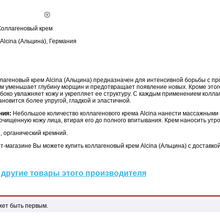
оллагеновый крем
Alcina (Альцина), Германия
агеновый крем Alcina (Альцина) предназначен для интенсивной борьбы с п
ем уменьшает глубину морщин и предотвращает появление новых. Кроме этог
лубоко увлажняет кожу и укрепляет ее структуру. С каждым применением колла
ановится более упругой, гладкой и эластичной.
ния:
Небольшое количество коллагенового крема Alcina нанести массажными
чищенную кожу лица, втирая его до полного впитывания. Крем наносить утро
, органический кремний.
-магазине Вы можете купить коллагеновый крем Alcina (Альцина) с доставкой
другие товары этого производителя
жет быть первым.