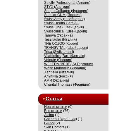
Strictly Professional (Англия)
STYX (Австрия)
Suage Collagen (Франция)
Sunstar GUM (Япония)
Swiss Army (Швейцария)
Swiss Health Care AG
Swiss Line (Швейцария)
Swissсlinical (Швейцария)
Tanoya (Украина)
Tessitaglio (Италия)
THE OOZOO (Корея)
TRANSVITAL (Швейцария)
Trisa (Switzerland)
Vitabiotics (Витабиотикс)
Voloute (Япония)
WELEDA (ВЕЛЕДА) Германия
White Mandarin (Украина)
Xanitalia (Италия)
Альпика (Россия)
АМИ (Украина)
Сhantal Thomass (Франция)
Статьи
Новые статьи
(0)
Все статьи
(76)
Alcina
(1)
Gatineau (Франция)
(1)
GUAM
(2)
Skin Doctors
(1)