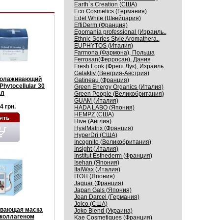
Earth`s Creation (США)
Eco Cosmetics (Германия)
Edel White (Швейцария)
EffiDerm (Франция)
Egomania professional (Израиль..
Ethnic Series Style Aromathera..
EUPHYTOS (Италия)
Farmona (Фармона), Польша
Ferrosan(Ферросан), Дания
Fresh Look (Фреш Лук), Израиль
Galaktiv (Венгрия-Австрия)
молаживающий
Gatineau (Франция)
hytocellular 30
Green Energy Organics (Италия)
л
Green People (Великобритания)
GUAM (Италия)
4 грн.
HADA LABO (Япония)
HEMPZ (США)
Hive (Англия)
HyalMatrix (Франция)
HyperDri (США)
Incognito (Великобритания)
Insight (Италия)
Institut Esthederm (Франция)
Isehan (Япония)
ItalWax (Италия)
ITOH (Япония)
Jaguar (Франция)
Japan Gals (Япония)
Jean Darcel (Германия)
Joico (США)
вающая маска
Joko Blend (Украина)
 коллагеном
Kaе Cosmеtiques (Франция)