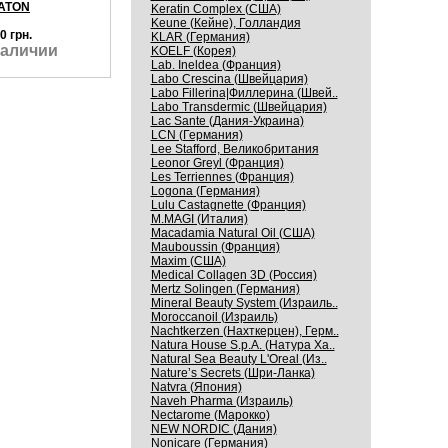
ATON
Keratin Complex (США)
Keune (Кейне), Голландия
0 грн.
KLAR (Германия)
наличии
KOELF (Корея)
Lab. Ineldea (Франция)
Labo Crescina (Швейцария)
Labo Fillerina|Филлерина (Швей..
Labo Transdermic (Швейцария)
Lac Sante (Дания-Украина)
LCN (Германия)
Lee Stafford, Великобритания
Leonor Greyl (Франция)
Les Terriennes (Франция)
Logona (Германия)
Lulu Castagnette (Франция)
M.MAGI (Италия)
Macadamia Natural Oil (США)
Mauboussin (Франция)
Maxim (США)
Medical Collagen 3D (Россия)
Mertz Solingen (Германия)
Mineral Beauty System (Израиль..
Moroccanoil (Израиль)
Nachtkerzen (Нахткерцен), Герм..
Natura House S.p.A. (Натура Ха..
Natural Sea Beauty L'Oreal (Из..
Nature’s Secrets (Шри-Ланка)
Natvra (Япония)
Naveh Pharma (Израиль)
Nectarome (Марокко)
NEW NORDIC (Дания)
Nonicare (Германия)