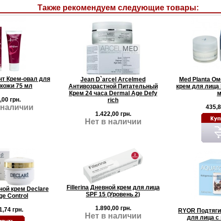
Также рекомендуем следующие товары:
нт Крем-овал для
Jean D`arcel Arcelmed
Med Planta О
 кожи 75 мл
Антивозрастной Питательный
крем для лица P
Крем 24 часа Dermal Age Defy
м
,00 грн.
rich
 наличии
435,8
1.422,00 грн.
Нет в наличии
Fillerina Дневной крем для лица
ной крем Declare
SPF 15 (Уровень 2)
ge Control
1.890,00 грн.
1,74 грн.
RYOR Подтяги
Нет в наличии
для лица с