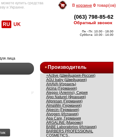
 можете купить средства
В
корзине
0
товар(ов)
еву и Украине.
(063) 798-85-62
Обратный звонок
RU
UK
Пн - Пт: 10.00 - 18.00
Суббота: 10.00 - 14.00
для лица
Производитель
+Active (Швейцария-Россия)
AGU baby (Швейцария)
AHAVA (Израиль)
Alcina (Германия)
Aleppo (Алеппо), Сирия
Algo Naturel (Франция)
Allpresan (Германия)
AlmaWin (Германия)
Alpecin (Германия)
Alvogen (Испания)
Apa Care, Германия
ARGALINE (Марокко)
BABE Laboratorios (Испания)
BARBERS PROFESSIONAL
лик
COSMETICS..